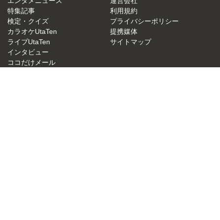
エンタメニュース
運営会社
特集記事
利用規約
検定・クイズ
プライバシーポリシー
カラオケUtaTen
提携媒体
ライブUtaTen
サイトマップ
インタビュー
ココだけメール
UtaTen X
歌詞リクエスト
アーティスト一覧
JASRAC許諾番号：9015879001Y38026
NexTone許諾番号：ID000000049
UtaTen 無料歌詞検索サイトの決定版！うたてん
Copyright (C) IBG Media. All Rights Reserved.