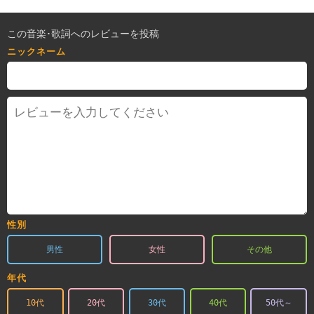
この音楽･歌詞へのレビューを投稿
ニックネーム
性別
男性
女性
その他
年代
10代
20代
30代
40代
50代～