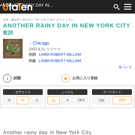
ANOTHER RAINY DAY IN NEW YORK CITY 歌詞 Chicago ふりがな付
よみ：あなざー れいにー でい いん にゅー よーく してぃ
ANOTHER RAINY DAY IN NEW YORK CITY
歌詞
Chicago
2002.8.21 リリース
作詞
LAMM ROBERT WILLIAM
作曲
LAMM ROBERT WILLIAM
#バンド
★
試聴
お気に入り登録
文字サイズ
ふりがな
ダークモード
大
中
小
あ
A
OFF
ON
OFF
Another rainy day in New York City