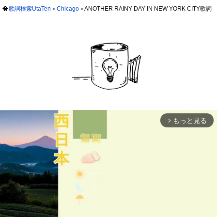
歌詞検索UtaTen
Chicago
ANOTHER RAINY DAY IN NEW YORK CITY歌詞
もっと見る
arrow_forward_ios