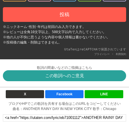
投稿
※ニックネーム･性別･年代は初回のみ入力できます。
※レビューは全角10文字以上、500文字以内で入力してください。
※他の人が不快に思うような内容や個人情報は書かないでください。
※投稿後の編集・削除はできません。
UtaTenはreCAPTCHAで保護されています
-
プライバシー
利用契約
歌詞の間違いなどのご指摘はこちら
この歌詞へのご意見
X
Facebook
LINE
ブログやHPでこの歌詞を共有する場合はこのURLをコピーしてください
曲名：ANOTHER RAINY DAY IN NEW YORK CITY 歌手：Chicago