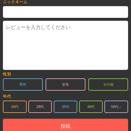
ニックネーム
性別
男性
女性
その他
年代
10代
20代
30代
40代
50代～
投稿