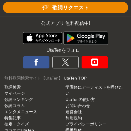
Mute
歌詞リクエスト
公式アプリ 無料配信中!
UtaTenをフォロー
無料歌詞検索サイト【UtaTen】
UtaTen TOP
歌詞検索
学園祭にアーティストを呼びた
マイページ
い
歌詞ランキング
UtaTenの使い方
歌詞コラム
お問い合わせ
エンタメニュース
運営会社
特集記事
利用規約
検定・クイズ
プライバシーポリシー
カラオケUtaTen
提携媒体