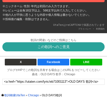
※ニックネーム･性別･年代は初回のみ入力できます。
※レビューは全角10文字以上、500文字以内で入力してください。
※他の人が不快に思うような内容や個人情報は書かないでください。
※投稿後の編集・削除はできません。
UtaTenはreCAPTCHAで保護されています
-
プライバシー
利用契約
歌詞の間違いなどのご指摘はこちら
この歌詞へのご意見
X
Facebook
LINE
ブログやHPでこの歌詞を共有する場合はこのURLをコピーしてください
曲名：OLD DAYS 歌手：Chicago
歌詞検索UtaTen
Chicago
OLD DAYS歌詞