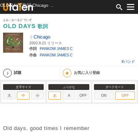
OLD DAYS 歌詞 Chicago ふりがな付
よみ：おーるど でいず
OLD DAYS
歌詞
Chicago
2002.8.21 リリース
作詞
PANKOW JAMES C
作曲
PANKOW JAMES C
#バンド
★
試聴
お気に入り登録
文字サイズ
ふりがな
ダークモード
大
中
小
あ
A
OFF
ON
OFF
Old days, good times I remember