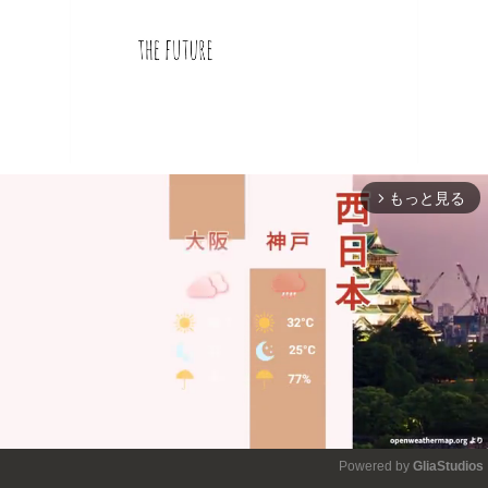
もっと見る
arrow_forward_ios
Powered by 
GliaStudios