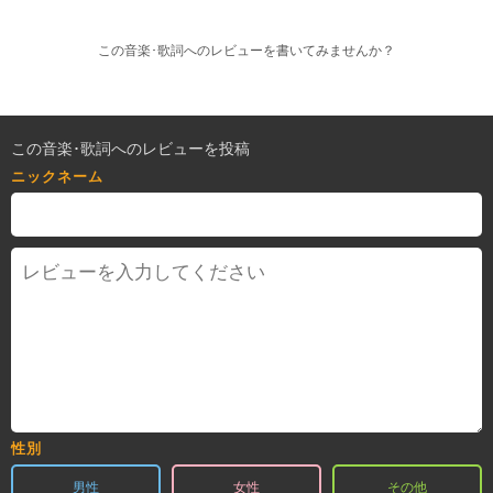
この音楽･歌詞へのレビューを書いてみませんか？
この音楽･歌詞へのレビューを投稿
ニックネーム
性別
男性
女性
その他