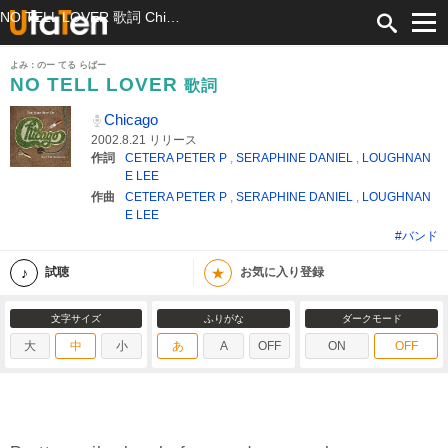
NO TELL LOVER 歌詞 Chicago ふりがな付
よみ：のー てる らばー
NO TELL LOVER
歌詞
Chicago
2002.8.21 リリース
作詞
CETERA PETER P
,
SERAPHINE DANIEL
,
LOUGHNAN
E LEE
作曲
CETERA PETER P
,
SERAPHINE DANIEL
,
LOUGHNAN
E LEE
#バンド
★
試聴
お気に入り登録
文字サイズ
ふりがな
ダークモード
大
中
小
あ
A
OFF
ON
OFF