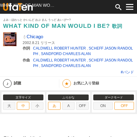
WHAT KIND OF MAN WOULD I BE? 歌詞 Chicago ふりがな付
よみ：ほわっと かいんど おぶ まん うっど あい びー?
WHAT KIND OF MAN WOULD I BE?
歌詞
Chicago
2002.8.21 リリース
作詞
CALDWELL ROBERT HUNTER
,
SCHEFF JASON RANDOL
PH
,
SANDFORD CHARLES ALAN
作曲
CALDWELL ROBERT HUNTER
,
SCHEFF JASON RANDOL
PH
,
SANDFORD CHARLES ALAN
#バンド
★
試聴
お気に入り登録
文字サイズ
ふりがな
ダークモード
大
中
小
あ
A
OFF
ON
OFF