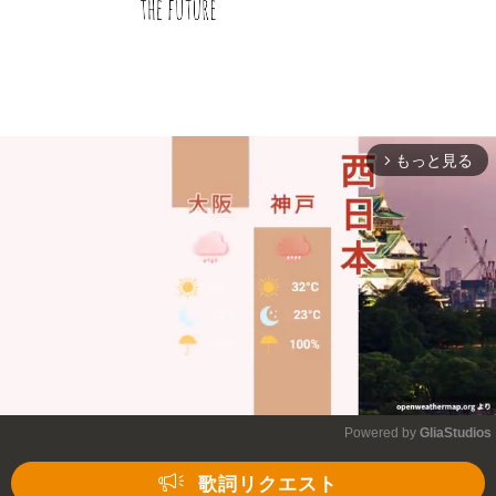
もっと見る
arrow_forward_ios
Powered by 
GliaStudios
Mute
歌詞リクエスト