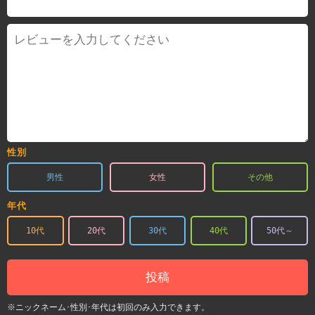
性別
男性
女性
その他
年代
10代
20代
30代
40代
50代～
投稿
※ニックネーム･性別･年代は初回のみ入力できます。