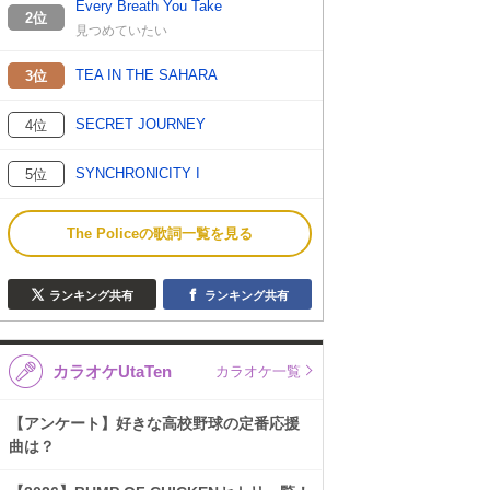
Every Breath You Take
2位
見つめていたい
TEA IN THE SAHARA
3位
SECRET JOURNEY
4位
SYNCHRONlCITY I
5位
The Policeの歌詞一覧を見る
ランキング共有
ランキング共有
カラオケUtaTen
カラオケ一覧
【アンケート】好きな高校野球の定番応援
曲は？