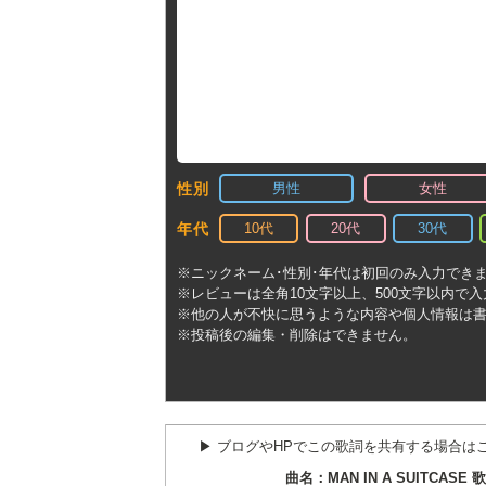
男性
女性
性別
10代
20代
30代
年代
※ニックネーム･性別･年代は初回のみ入力でき
※レビューは全角10文字以上、500文字以内で
※他の人が不快に思うような内容や個人情報は
※投稿後の編集・削除はできません。
▶︎ ブログやHPでこの歌詞を共有する場合は
曲名：MAN IN A SUITCASE 歌