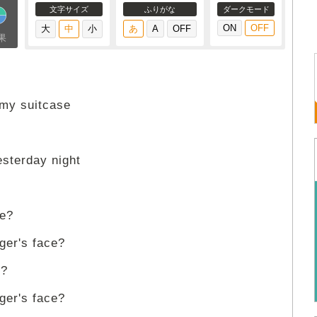
文字サイズ
ふりがな
ダークモード
果
 my suitcase
esterday night
se?
nger's face?
e?
nger's face?