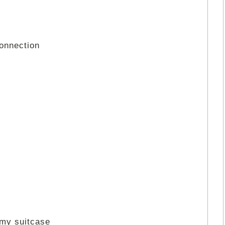
connection
 my suitcase