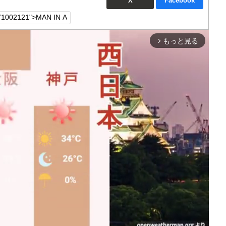
X
Facebook
もっと見る
arrow_forward_ios