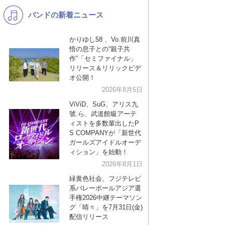
バンドの新着ニュース
K-POP
演歌・歌謡
バンド
洋楽
かりゆし58 、Vo.前川真
悟の息子との“親子共
VTuber
ディズニー
作”「セミファイナル」
リリース＆リリックビデ
オ公開！
2026年8月5日
ViViD、SuG、アリス九
號.ら、武道館級アーテ
ィストを多数輩出したP
S COMPANYが「新世代
ガールズアイドルオーデ
ィション」を始動！
2026年8月1日
緑黄色社会、フジテレビ
系バレーボールアジア選
手権2026中継テーマソン
グ「晴々」を7月31日(金)
配信リリース