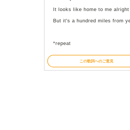
It looks like home to me alright
But it's a hundred miles from y
*repeat
この歌詞へのご意見