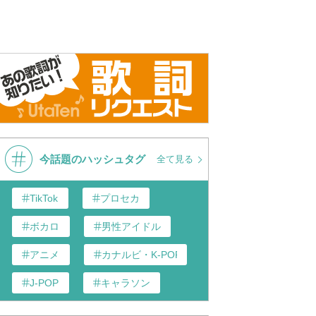
今話題のハッシュタグ
全て見る
TikTok
プロセカ
ボカロ
男性アイドル
アニメ
カナルビ・K-POP和訳
J-POP
キャラソン
あんスタ
歌い手