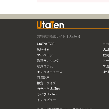
無料歌詞検索サイト【UtaTen】
UtaTen TOP
ココ
歌詞検索
Uta
マイページ
歌詞
歌詞ランキング
アー
歌詞コラム
学園
エンタメニュース
Ut
特集記事
検定・クイズ
カラオケUtaTen
ライブUtaTen
インタビュー