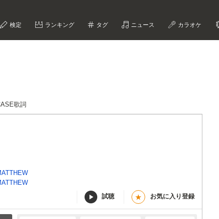
検定
ランキング
タグ
ニュース
カラオケ
TCASE歌詞
MATTHEW
MATTHEW
試聴
お気に入り登録
★