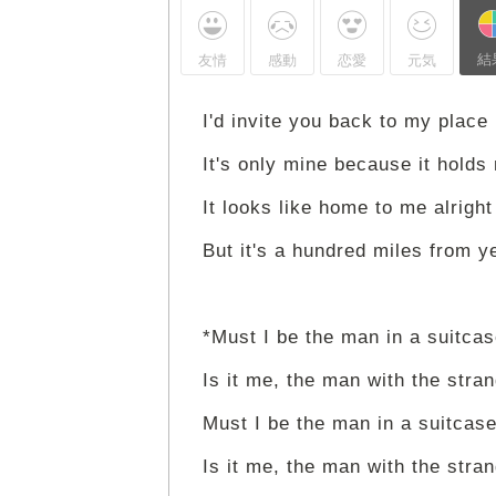
結
友情
感動
恋愛
元気
I'd invite you back to my place
It's only mine because it holds
It looks like home to me alright
But it's a hundred miles from y
*Must I be the man in a suitca
Is it me, the man with the stra
Must I be the man in a suitcas
Is it me, the man with the stra