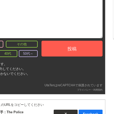
その他
投稿
40代
50代～
ます。
入力してください。
書かないでください。
UtaTenはreCAPTCHAで保護されています
-
プライバシー
利用契約
このURLをコピーしてください
手：The Police