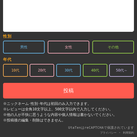
性別
男性
女性
その他
年代
10代
20代
30代
40代
50代～
投稿
※ニックネーム･性別･年代は初回のみ入力できます。
※レビューは全角10文字以上、500文字以内で入力してください。
※他の人が不快に思うような内容や個人情報は書かないでください。
※投稿後の編集・削除はできません。
UtaTenはreCAPTCHAで保護されています
-
プライバシー
利用契約