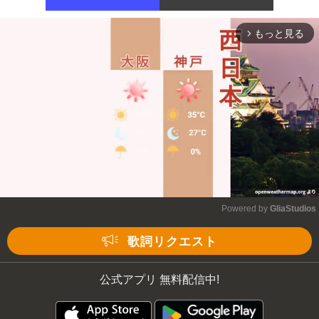
もっと見る
arrow_forward_ios
Powered by 
GliaStudios
Mute
歌詞リクエスト
公式アプリ 無料配信中!