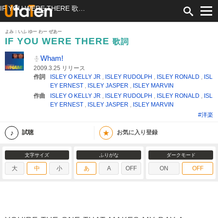
IF YOU WERE THERE 歌詞 Wham! ふりがな付
よみ：いふ ゆー わー ぜあー
IF YOU WERE THERE
歌詞
Wham!
2009.3.25 リリース
作詞
ISLEY O KELLY JR
,
ISLEY RUDOLPH
,
ISLEY RONALD
,
ISL
EY ERNEST
,
ISLEY JASPER
,
ISLEY MARVIN
作曲
ISLEY O KELLY JR
,
ISLEY RUDOLPH
,
ISLEY RONALD
,
ISL
EY ERNEST
,
ISLEY JASPER
,
ISLEY MARVIN
#洋楽
★
試聴
お気に入り登録
文字サイズ
ふりがな
ダークモード
大
中
小
あ
A
OFF
ON
OFF