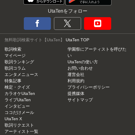
UtaTenをフォロー
無料歌詞検索サイト【UtaTen】
UtaTen TOP
歌詞検索
学園祭にアーティストを呼びた
マイページ
い
歌詞ランキング
UtaTenの使い方
歌詞コラム
お問い合わせ
エンタメニュース
運営会社
特集記事
利用規約
検定・クイズ
プライバシーポリシー
カラオケUtaTen
提携媒体
ライブUtaTen
サイトマップ
インタビュー
ココだけメール
UtaTen X
歌詞リクエスト
アーティスト一覧