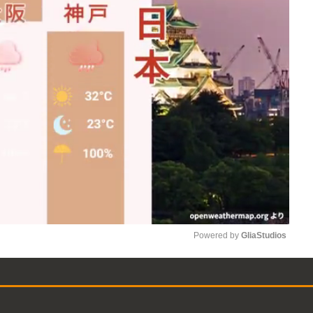
Powered by 
GliaStudios
Mute