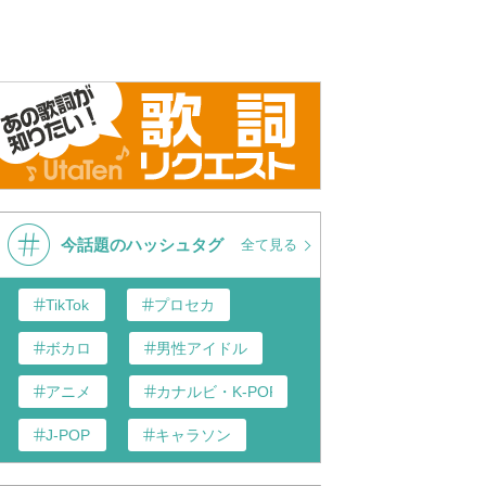
今話題のハッシュタグ
全て見る
TikTok
プロセカ
ボカロ
男性アイドル
アニメ
カナルビ・K-POP和訳
J-POP
キャラソン
歌い手
あんスタ