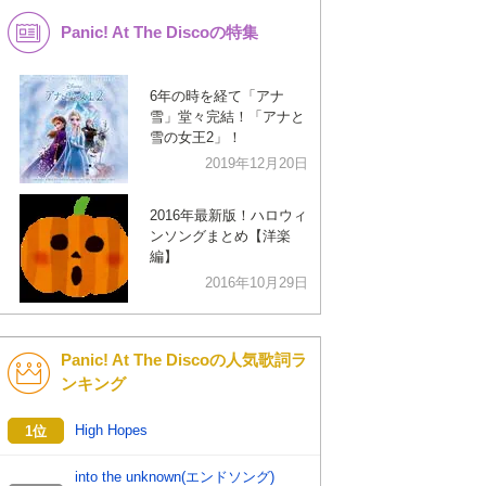
Panic! At The Discoの特集
K-POP
洋楽
バンド
演歌・歌謡
6年の時を経て「アナ
雪」堂々完結！「アナと
VTuber
ジャニーズ
雪の女王2」！
2019年12月20日
2016年最新版！ハロウィ
ンソングまとめ【洋楽
編】
2016年10月29日
Panic! At The Discoの人気歌詞ラ
ンキング
High Hopes
1位
into the unknown(エンドソング)