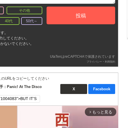
その他
投稿
40代
50代～
ます。
入力してください。
書かないでください。
UtaTenはreCAPTCHAで保護されています
-
プライバシー
利用契約
このURLをコピーしてください
：Panic! At The Disco
X
Facebook
もっと見る
arrow_forward_ios