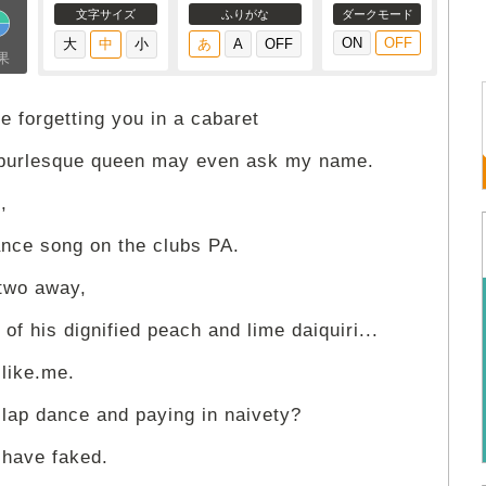
文字サイズ
ふりがな
ダークモード
果
e forgetting you in a cabaret
burlesque queen may even ask my name.
,
ance song on the clubs PA.
 two away,
of his dignified peach and lime daiquiri...
.like.me.
 lap dance and paying in naivety?
y have faked.