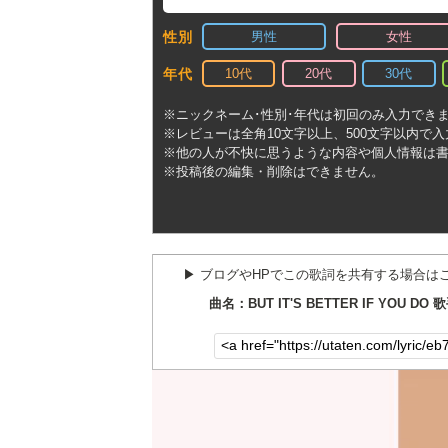
男性
女性
性別
10代
20代
30代
年代
※ニックネーム･性別･年代は初回のみ入力でき
※レビューは全角10文字以上、500文字以内で
※他の人が不快に思うような内容や個人情報は
※投稿後の編集・削除はできません。
▶︎ ブログやHPでこの歌詞を共有する場合は
曲名：BUT IT'S BETTER IF YOU DO 歌手