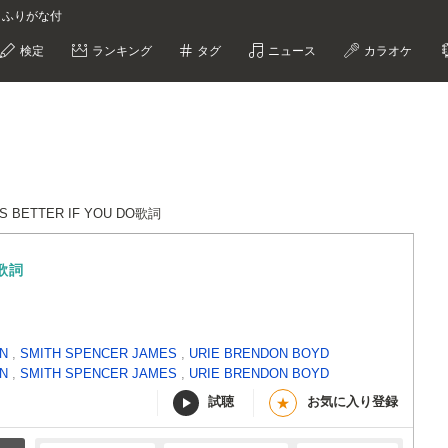
isco ふりがな付
検定
ランキング
タグ
ニュース
カラオケ
T'S BETTER IF YOU DO歌詞
歌詞
AN
,
SMITH SPENCER JAMES
,
URIE BRENDON BOYD
AN
,
SMITH SPENCER JAMES
,
URIE BRENDON BOYD
試聴
お気に入り登録
★