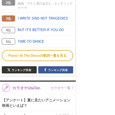
2位
映画「アナと雪の女王2」 エンディング
テーマ
I WRITE SINS NOT TRAGEDIES
3位
BUT IT'S BETTER IF YOU DO
4位
TIME TO DANCE
5位
Panic! At The Discoの歌詞一覧を見る
ランキング共有
ランキング共有
カラオケUtaTen
カラオケ一覧
【アンケート】夏に見たいアニメーション
映画といえば？