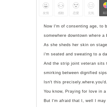
結
友情
感動
恋愛
元気
Now I'm of consenting age, to b
somewhere downtown where a 
As she sheds her skin on stage
i'm seated and sweating to a d
And the strip joint veteran sits
smirking between dignified sips 
Isn't this precisely.where.you'd
You know, Praying for love in a
But I'm afraid that I, well I ma