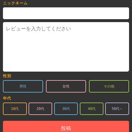
ニックネーム
性別
男性
女性
その他
年代
10代
20代
30代
40代
50代～
投稿