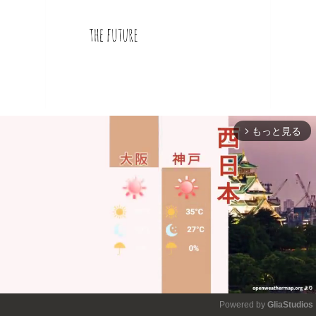
もっと見る
arrow_forward_ios
Powered by 
GliaStudios