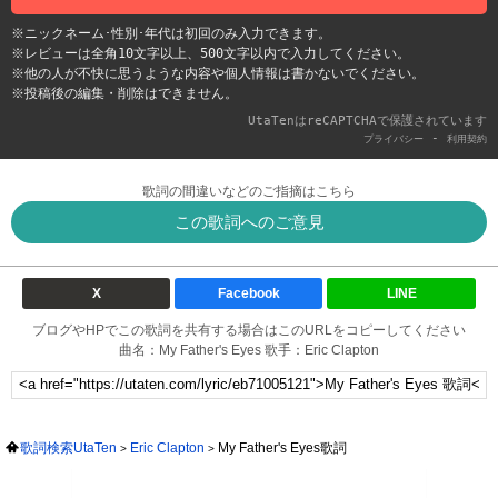
※ニックネーム･性別･年代は初回のみ入力できます。
※レビューは全角10文字以上、500文字以内で入力してください。
※他の人が不快に思うような内容や個人情報は書かないでください。
※投稿後の編集・削除はできません。
UtaTenはreCAPTCHAで保護されています
-
プライバシー
利用契約
歌詞の間違いなどのご指摘はこちら
この歌詞へのご意見
X
Facebook
LINE
ブログやHPでこの歌詞を共有する場合はこのURLをコピーしてください
曲名：My Father's Eyes 歌手：Eric Clapton
歌詞検索UtaTen
Eric Clapton
My Father's Eyes歌詞