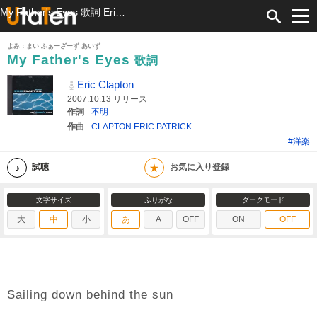
My Father's Eyes 歌詞 Eric Clapton ふりがな付
よみ：まい ふぁーざーず あいず
My Father's Eyes
歌詞
Eric Clapton
2007.10.13 リリース
作詞
不明
作曲
CLAPTON ERIC PATRICK
#洋楽
★
試聴
お気に入り登録
文字サイズ
ふりがな
ダークモード
大
中
小
あ
A
OFF
ON
OFF
Sailing down behind the sun