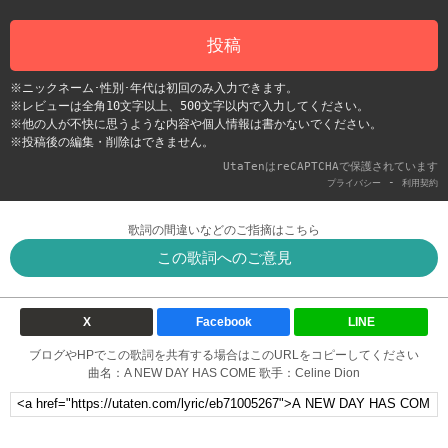
投稿
※ニックネーム･性別･年代は初回のみ入力できます。
※レビューは全角10文字以上、500文字以内で入力してください。
※他の人が不快に思うような内容や個人情報は書かないでください。
※投稿後の編集・削除はできません。
UtaTenはreCAPTCHAで保護されています
-
プライバシー
利用契約
歌詞の間違いなどのご指摘はこちら
この歌詞へのご意見
X
Facebook
LINE
ブログやHPでこの歌詞を共有する場合はこのURLをコピーしてください
曲名：A NEW DAY HAS COME 歌手：Celine Dion