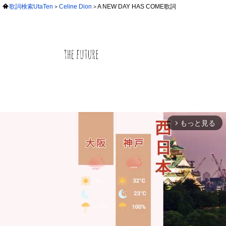
歌詞検索UtaTen
Celine Dion
A NEW DAY HAS COME歌詞
もっと見る
arrow_forward_ios