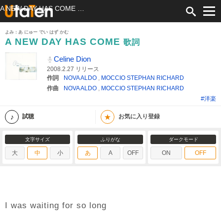
A NEW DAY HAS COME 歌詞 Celine Dion ふりがな付
よみ：あ にゅー でい はず かむ
A NEW DAY HAS COME
歌詞
Celine Dion
2008.2.27 リリース
作詞
NOVA ALDO
,
MOCCIO STEPHAN RICHARD
作曲
NOVA ALDO
,
MOCCIO STEPHAN RICHARD
#洋楽
★
試聴
お気に入り登録
文字サイズ
ふりがな
ダークモード
大
中
小
あ
A
OFF
ON
OFF
I was waiting for so long