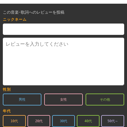
この音楽･歌詞へのレビューを投稿
ニックネーム
性別
男性
女性
その他
年代
10代
20代
30代
40代
50代～