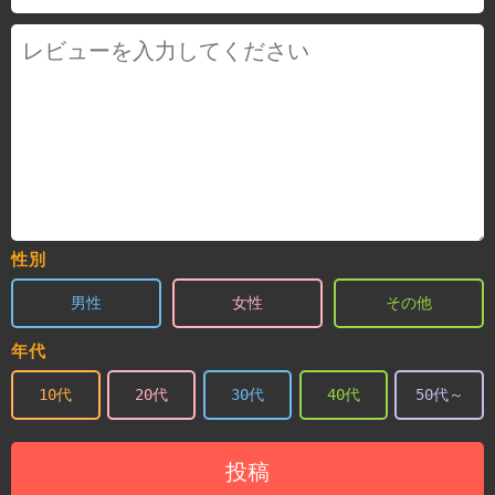
性別
男性
女性
その他
年代
10代
20代
30代
40代
50代～
投稿