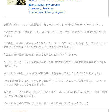
Every night in my dreams
I see you, I feel you,
That is how I know you go on
映画『タイタニック』の主題歌は、セリーヌ・ディオンの歌う『My Heart Will Go On』。
これまでに1800万枚を売り上げ、ポップ・ミュージック史上最大のヒット曲の1つとなって
います。
この曲は、本編中に使用される予定だった『ローズのテーマ』に歌詞をつけ、フルボーカル
の曲にした方が良いのではないかという構想から生まれました。
印象的な笛の音から始まる、美しくも切ないピアノのメロディー。
そしてセリーヌ・ディオンの感情がのった圧倒的な歌唱力が、映画の情景を観客の心に焼き
付けました。
さらに歌詞からは、女性が強い愛情を胸に決意をもって生きている様子が垣間見えます。
それは聞けば聞くほど、ジャックを真に愛して力強く生きるローズの姿と重なり、ロマンテ
ィックな気分にしてくれるはずです。
多くのアーティストによってカバーされてきた『My Heart Will Go On』ですが、やはり原曲
にしかない深みがあります。
映画の内容と絡めて聞くと、より一層この曲の良さに気づかされるでしょう。