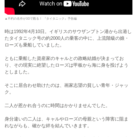
▲不朽の名作が3Dで甦る！ 『タイタニック』予告編
時は1992年4月10日。イギリスのサウザンプトン港から出港し
たタイタニック号の約2000人の乗客の中に、上流階級の娘・
ローズも乗船していました。
ともに乗船した資産家のキャルとの政略結婚が決まってお
り、その現実に絶望したローズは甲板から海に身を投げよう
としました。
そこに居合わせ助けたのは、画家志望の貧しい青年・ジャッ
ク。
二人が惹かれ合うのに時間はかかりませんでした。
身分違いの二人は、キャルやローズの母親という障害に阻ま
れながらも、確かな絆を結んでいきます。