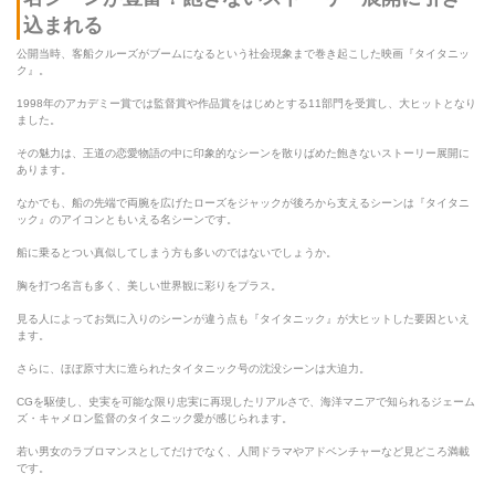
込まれる
公開当時、客船クルーズがブームになるという社会現象まで巻き起こした映画『タイタニッ
ク』。
1998年のアカデミー賞では監督賞や作品賞をはじめとする11部門を受賞し、大ヒットとなり
ました。
その魅力は、王道の恋愛物語の中に印象的なシーンを散りばめた飽きないストーリー展開に
あります。
なかでも、船の先端で両腕を広げたローズをジャックが後ろから支えるシーンは『タイタニ
ック』のアイコンともいえる名シーンです。
船に乗るとつい真似してしまう方も多いのではないでしょうか。
胸を打つ名言も多く、美しい世界観に彩りをプラス。
見る人によってお気に入りのシーンが違う点も『タイタニック』が大ヒットした要因といえ
ます。
さらに、ほぼ原寸大に造られたタイタニック号の沈没シーンは大迫力。
CGを駆使し、史実を可能な限り忠実に再現したリアルさで、海洋マニアで知られるジェーム
ズ・キャメロン監督のタイタニック愛が感じられます。
若い男女のラブロマンスとしてだけでなく、人間ドラマやアドベンチャーなど見どころ満載
です。