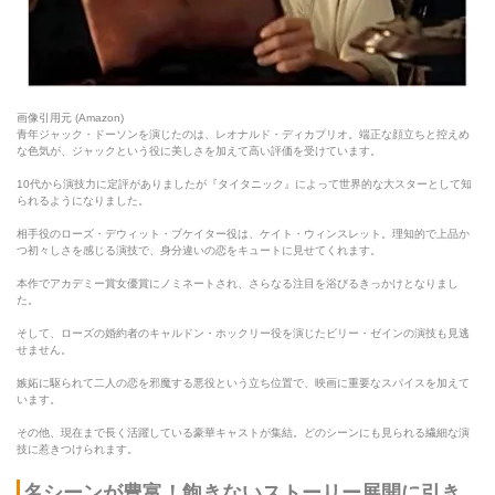
画像引用元 (Amazon)
青年ジャック・ドーソンを演じたのは、レオナルド・ディカプリオ。端正な顔立ちと控えめ
な色気が、ジャックという役に美しさを加えて高い評価を受けています。
10代から演技力に定評がありましたが『タイタニック』によって世界的な大スターとして知
られるようになりました。
相手役のローズ・デウィット・ブケイター役は、ケイト・ウィンスレット。理知的で上品か
つ初々しさを感じる演技で、身分違いの恋をキュートに見せてくれます。
本作でアカデミー賞女優賞にノミネートされ、さらなる注目を浴びるきっかけとなりまし
た。
そして、ローズの婚約者のキャルドン・ホックリー役を演じたビリー・ゼインの演技も見逃
せません。
嫉妬に駆られて二人の恋を邪魔する悪役という立ち位置で、映画に重要なスパイスを加えて
います。
その他、現在まで長く活躍している豪華キャストが集結。どのシーンにも見られる繊細な演
技に惹きつけられます。
名シーンが豊富！飽きないストーリー展開に引き