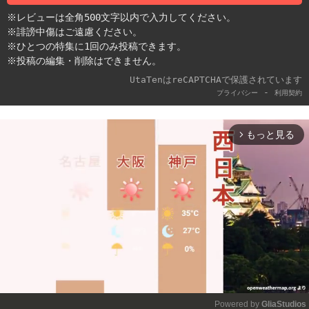
※レビューは全角500文字以内で入力してください。
※誹謗中傷はご遠慮ください。
※ひとつの特集に1回のみ投稿できます。
※投稿の編集・削除はできません。
UtaTenはreCAPTCHAで保護されています
-
プライバシー
利用契約
もっと見る
arrow_forward_ios
Powered by 
GliaStudios