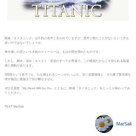
映画『タイタニック』は不朽の名作と言われていますが、意外と観たことがないという方も
多いのではないでしょうか。
身分違いの恋という大筋のストーリーは、もはや聞き慣れたものです。
しかし、脚本・演出・キャスト・音楽のすべてが秀逸で、この映画だからこそ得られる臨場
感と感動があります。
3時間という長尺でも、心を掴まれるシーンがたっぷり。甘い恋愛模様と、その裏で緊張感を
増す物語に最後まで目が離せません。
ぜひ主題歌『My Heart Will Go On』とともに、映画『タイタニック』をじっくり味わってみ
てください。
TEXT MarSali
MarSali