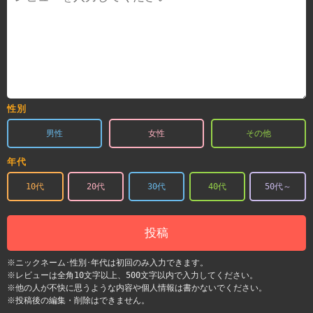
性別
男性
女性
その他
年代
10代
20代
30代
40代
50代～
投稿
※ニックネーム･性別･年代は初回のみ入力できます。
※レビューは全角10文字以上、500文字以内で入力してください。
※他の人が不快に思うような内容や個人情報は書かないでください。
※投稿後の編集・削除はできません。