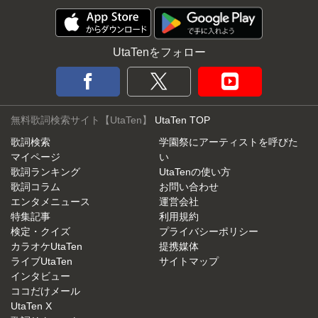
UtaTenをフォロー
無料歌詞検索サイト【UtaTen】
UtaTen TOP
歌詞検索
学園祭にアーティストを呼びた
マイページ
い
歌詞ランキング
UtaTenの使い方
歌詞コラム
お問い合わせ
エンタメニュース
運営会社
特集記事
利用規約
検定・クイズ
プライバシーポリシー
カラオケUtaTen
提携媒体
ライブUtaTen
サイトマップ
インタビュー
ココだけメール
UtaTen X