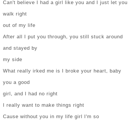
Can't believe I had a girl like you and I just let you
walk right
out of my life
After all I put you through, you still stuck around
and stayed by
my side
What really irked me is I broke your heart, baby
you a good
girl, and I had no right
I really want to make things right
Cause without you in my life girl I'm so