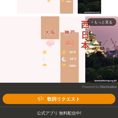
もっと見る
arrow_forward_ios
Mute
Powered by 
GliaStudios
Mute
歌詞リクエスト
公式アプリ 無料配信中!