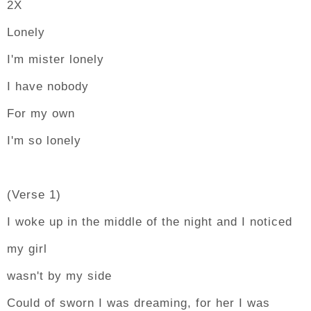
2X
Lonely
I'm mister lonely
I have nobody
For my own
I'm so lonely
(Verse 1)
I woke up in the middle of the night and I noticed
my girl
wasn't by my side
Could of sworn I was dreaming, for her I was