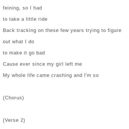
feining, so I had
to take a little ride
Back tracking on these few years trying to figure
out what I do
to make it go bad
Cause ever since my girl left me
My whole life came crashing and I'm so
(Chorus)
(Verse 2)