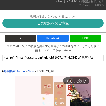
UtaTenはreCAPTCHAで保護されています
-
プライバシー
利用契約
歌詞の間違いなどのご指摘はこちら
この歌詞へのご意見
X
Facebook
LINE
ブログやHPでこの歌詞を共有する場合はこのURLをコピーしてください
曲名：LONELY 歌手：Akon
歌詞検索UtaTen
Akon
LONELY歌詞
もっと読む
arrow_forward_ios