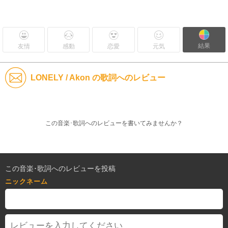
結果
友情
感動
恋愛
元気
LONELY / Akon の歌詞へのレビュー
この音楽･歌詞へのレビューを書いてみませんか？
この音楽･歌詞へのレビューを投稿
ニックネーム