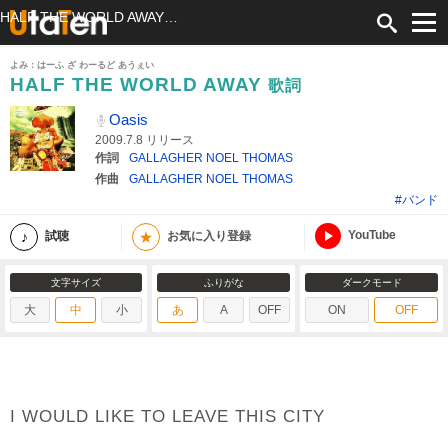
HALF THE WORLD AWAY 歌詞 Oasis ふりがな付
よみ：はーふ ざ わーるど あうぇい
HALF THE WORLD AWAY
歌詞
Oasis
2009.7.8 リリース
作詞
GALLAGHER NOEL THOMAS
作曲
GALLAGHER NOEL THOMAS
#バンド
YouTube
★
試聴
お気に入り登録
文字サイズ
ふりがな
ダークモード
大
中
小
あ
A
OFF
ON
OFF
I WOULD LIKE TO LEAVE THIS CITY