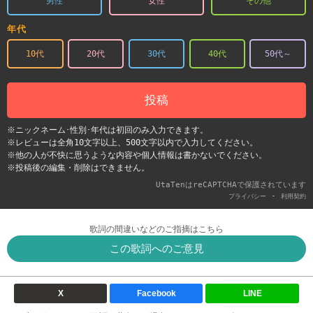
男性
女性
その他
年代
10代
20代
30代
40代
50代～
投稿
※ニックネーム･性別･年代は初回のみ入力できます。
※レビューは全角10文字以上、500文字以内で入力してください。
※他の人が不快に思うような内容や個人情報は書かないでください。
※投稿後の編集・削除はできません。
UtaTenはreCAPTCHAで保護されています
-
プライバシー
利用契約
歌詞の間違いなどのご指摘はこちら
この歌詞へのご意見
X
Facebook
LINE