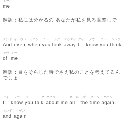
ミー
me
翻訳：私には分かるの あなたが私を見る眼差しで
ァンド
イーヴン
ゥエン
ユー
ルク
ァゥエイ
アイ
ノウ
ユー
シンク
And
even
when
you
look
away
I
know
you
think
ァヴ
ミー
of
me
翻訳：目をそらした時でさえ私のことを考えてるん
でしょ
アイ
ノウ
ユー
トーク
ァバウト
ミー
オール
ザ
タイム
ァゲン
I
know
you
talk
about
me
all
the
time
again
ァンド
ァゲン
and
again