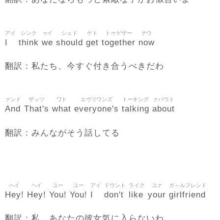
アイ
シンク
ゥイ
シュド
ゲト
トゥゲザー
ナウ
I
think
we
should
get
together
now
翻訳：私たち、今すぐ付き合うべきだわ
ァンド
ザッツ
ワト
エヴリワンズ
トーキング
ァバウト
And
That's
what
everyone's
talking
about
翻訳：みんながそう話してる
ヘイ
ヘイ
ユー
ユー
アイ
ドウント
ライク
ユァ
ガ～ルフレンド
Hey!
Hey!
You!
You!
I
don't
like
your
girlfriend
翻訳：私、あなたの彼女気に入らないわ