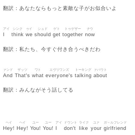
翻訳：あなたならもっと素敵な子がお似合いよ
アイ
シンク
ゥイ
シュド
ゲト
トゥゲザー
ナウ
I
think
we
should
get
together
now
翻訳：私たち、今すぐ付き合うべきだわ
ァンド
ザッツ
ワト
エヴリワンズ
トーキング
ァバウト
And
That's
what
everyone's
talking
about
翻訳：みんながそう話してる
ヘイ
ヘイ
ユー
ユー
アイ
ドウント
ライク
ユァ
ガ～ルフレンド
Hey!
Hey!
You!
You!
I
don't
like
your
girlfriend