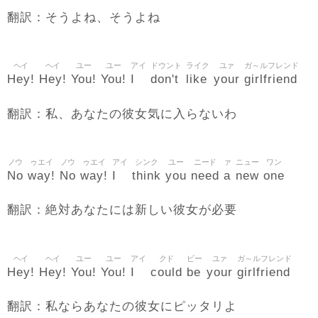
翻訳：そうよね、そうよね
ヘイ
ヘイ
ユー
ユー
アイ
ドウント
ライク
ユァ
ガ～ルフレンド
Hey!
Hey!
You!
You!
I
don't
like
your
girlfriend
翻訳：私、あなたの彼女気に入らないわ
ノウ
ゥエイ
ノウ
ゥエイ
アイ
シンク
ユー
ニード
ァ
ニュー
ワン
No
way!
No
way!
I
think
you
need
a
new
one
翻訳：絶対あなたには新しい彼女が必要
ヘイ
ヘイ
ユー
ユー
アイ
クド
ビー
ユァ
ガ～ルフレンド
Hey!
Hey!
You!
You!
I
could
be
your
girlfriend
翻訳：私ならあなたの彼女にピッタリよ