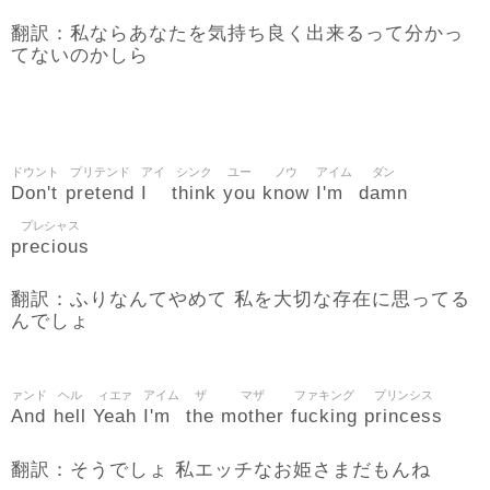
翻訳：私ならあなたを気持ち良く出来るって分かっ
てないのかしら
ドウント
プリテンド
アイ
シンク
ユー
ノウ
アイム
ダン
Don't
pretend
I
think
you
know
I'm
damn
プレシャス
precious
翻訳：ふりなんてやめて 私を大切な存在に思ってる
んでしょ
ァンド
ヘル
ィエァ
アイム
ザ
マザ
ファキング
プリンシス
And
hell
Yeah
I'm
the
mother
fucking
princess
翻訳：そうでしょ 私エッチなお姫さまだもんね