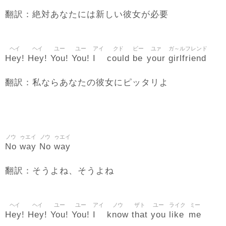
翻訳：絶対あなたには新しい彼女が必要
ヘイ
ヘイ
ユー
ユー
アイ
クド
ビー
ユァ
ガ～ルフレンド
Hey!
Hey!
You!
You!
I
could
be
your
girlfriend
翻訳：私ならあなたの彼女にピッタリよ
ノウ
ゥエイ
ノウ
ゥエイ
No
way
No
way
翻訳：そうよね、そうよね
ヘイ
ヘイ
ユー
ユー
アイ
ノウ
ザト
ユー
ライク
ミー
Hey!
Hey!
You!
You!
I
know
that
you
like
me