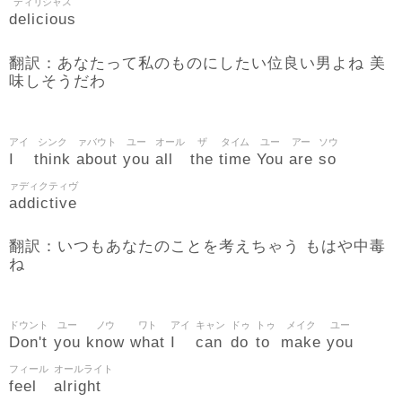
ディリシャス
delicious
翻訳：あなたって私のものにしたい位良い男よね 美
味しそうだわ
アイ
シンク
ァバウト
ユー
オール
ザ
タイム
ユー
アー
ソウ
I
think
about
you
all
the
time
You
are
so
ァディクティヴ
addictive
翻訳：いつもあなたのことを考えちゃう もはや中毒
ね
ドウント
ユー
ノウ
ワト
アイ
キャン
ドゥ
トゥ
メイク
ユー
Don't
you
know
what
I
can
do
to
make
you
フィール
オールライト
feel
alright