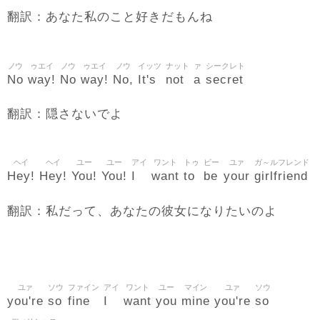
翻訳：あなた私のこと好きだもんね
ノウ
ゥエイ
ノウ
ゥエイ
ノウ
イッツ
ナット
ァ
シークレト
No
way!
No
way!
No,
It's
not
a
secret
翻訳：隠さないでよ
ヘイ
ヘイ
ユー
ユー
アイ
ワント
トゥ
ビー
ユァ
ガ～ルフレンド
Hey!
Hey!
You!
You!
I
want
to
be
your
girlfriend
翻訳：私だって、あなたの彼女になりたいのよ
ユァ
ソウ
ファイン
アイ
ワント
ユー
マイン
ユァ
ソウ
you're
so
fine
I
want
you
mine
you're
so