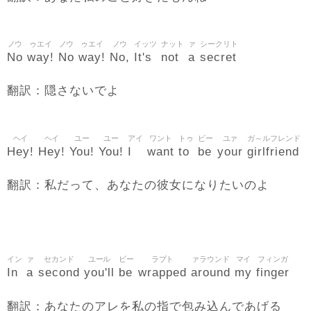
ノウ
ゥエイ
ノウ
ゥエイ
ノウ
イッツ
ナット
ァ
シークリト
No
way!
No
way!
No,
It's
not
a
secret
翻訳：隠さないでよ
ヘイ
ヘイ
ユー
ユー
アイ
ワント
トゥ
ビー
ユァ
ガ～ルフレンド
Hey!
Hey!
You!
You!
I
want
to
be
your
girlfriend
翻訳：私だって、あなたの彼女になりたいのよ
イン
ァ
セカンド
ユール
ビー
ラプト
ァラウンド
マイ
フィンガ
In
a
second
you'll
be
wrapped
around
my
finger
翻訳：あなたのアレを私の指で包み込んであげる