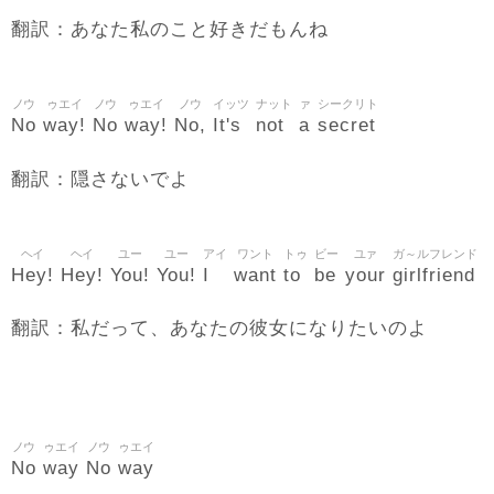
翻訳：あなた私のこと好きだもんね
ノウ
ゥエイ
ノウ
ゥエイ
ノウ
イッツ
ナット
ァ
シークリト
No
way!
No
way!
No,
It's
not
a
secret
翻訳：隠さないでよ
ヘイ
ヘイ
ユー
ユー
アイ
ワント
トゥ
ビー
ユァ
ガ～ルフレンド
Hey!
Hey!
You!
You!
I
want
to
be
your
girlfriend
翻訳：私だって、あなたの彼女になりたいのよ
ノウ
ゥエイ
ノウ
ゥエイ
No
way
No
way