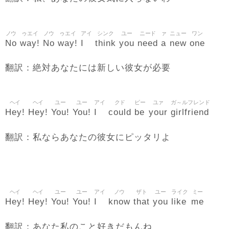
ノウ
ゥエイ
ノウ
ゥエイ
アイ
シンク
ユー
ニード
ァ
ニュー
ワン
No
way!
No
way!
I
think
you
need
a
new
one
翻訳：絶対あなたには新しい彼女が必要
ヘイ
ヘイ
ユー
ユー
アイ
クド
ビー
ユァ
ガ～ルフレンド
Hey!
Hey!
You!
You!
I
could
be
your
girlfriend
翻訳：私ならあなたの彼女にピッタリよ
ヘイ
ヘイ
ユー
ユー
アイ
ノウ
ザト
ユー
ライク
ミー
Hey!
Hey!
You!
You!
I
know
that
you
like
me
翻訳：あなた私のこと好きだもんね