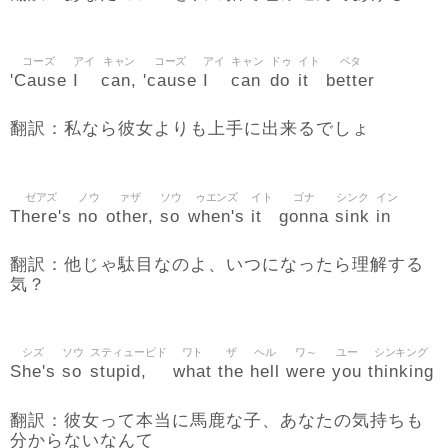
コーズ
アイ
キャン
コーズ
アイ
キャン
ドゥ
イト
ベタ
'Cause
I
can,
'cause
I
can
do
it
better
翻訳：私なら彼女よりも上手に出来るでしょ
ゼアズ
ノウ
ァザ
ソウ
ゥエンズ
イト
ゴナ
シンク
イン
There's
no
other,
so
when's
it
gonna
sink
in
翻訳：他じゃ駄目なのよ、いつになったら理解する
気？
シズ
ソウ
スティューピド
ワト
ザ
ヘル
ワ～
ユー
シンキング
She's
so
stupid,
what
the
hell
were
you
thinking
翻訳：彼女って本当に馬鹿な子、あなたの気持ちも
分からないなんて