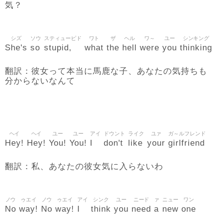
気？
シズ
ソウ
スティューピド
ワト
ザ
ヘル
ワ～
ユー
シンキング
She's
so
stupid,
what
the
hell
were
you
thinking
翻訳：彼女って本当に馬鹿な子、あなたの気持ちも
分からないなんて
ヘイ
ヘイ
ユー
ユー
アイ
ドウント
ライク
ユァ
ガ～ルフレンド
Hey!
Hey!
You!
You!
I
don't
like
your
girlfriend
翻訳：私、あなたの彼女気に入らないわ
ノウ
ゥエイ
ノウ
ゥエイ
アイ
シンク
ユー
ニード
ァ
ニュー
ワン
No
way!
No
way!
I
think
you
need
a
new
one