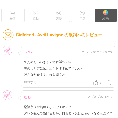
結果
友情
感動
恋愛
元気
Girlfriend / Avril Lavigne の歌詞へのレビュー
女性
2025/01/13 20:29
＞ꇴ＜
めためたいいきょくです😿🤍👍🏻
失恋した方にめためたおすすめです👍🏻⟡.·
げんきだせますこれを聞くと
通報する
2
女性
2024/04/07 12:13
なし
翻訳所々全然違くないですか？？
アレを包んであげるとか、何もどう訳したらそうなるんだ？？