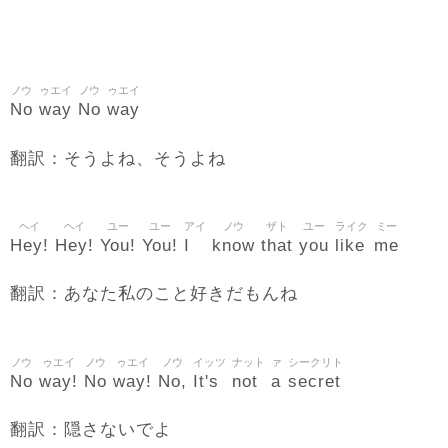
ノウ
ゥエイ
ノウ
ゥエイ
No
way
No
way
翻訳：そうよね、そうよね
ヘイ
ヘイ
ユー
ユー
アイ
ノウ
ザト
ユー
ライク
ミー
Hey!
Hey!
You!
You!
I
know
that
you
like
me
翻訳：あなた私のこと好きだもんね
ノウ
ゥエイ
ノウ
ゥエイ
ノウ
イッツ
ナット
ァ
シークリト
No
way!
No
way!
No,
It's
not
a
secret
翻訳：隠さないでよ