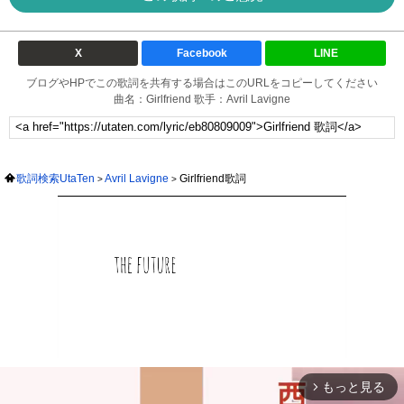
X
Facebook
LINE
ブログやHPでこの歌詞を共有する場合はこのURLをコピーしてください
曲名：Girlfriend 歌手：Avril Lavigne
歌詞検索UtaTen
Avril Lavigne
Girlfriend歌詞
もっと見る
arrow_forward_ios