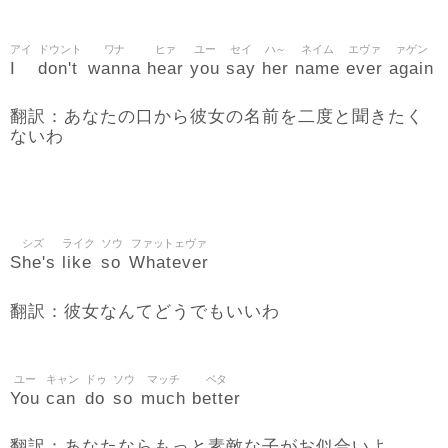
アイ
ドウント
ワナ
ヒァ
ユー
セイ
ハ～
ネイム
エヴァ
ァゲン
I
don't
wanna
hear
you
say
her
name
ever
again
翻訳：あなたの口から彼女の名前を二度と聞きたく
ないわ
シズ
ライク
ソウ
ファットェヴァ
She's
like
so
Whatever
翻訳：彼女なんてどうでもいいわ
ユー
キャン
ドゥ
ソウ
マッチ
ベタ
You
can
do
so
much
better
翻訳：あなたならもっと素敵な子がお似合いよ