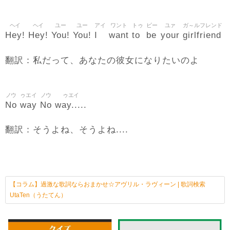
ヘイ
ヘイ
ユー
ユー
アイ
ワント
トゥ
ビー
ユァ
ガ～ルフレンド
Hey!
Hey!
You!
You!
I
want
to
be
your
girlfriend
翻訳：私だって、あなたの彼女になりたいのよ
ノウ
ゥエイ
ノウ
ゥエイ
No
way
No
way.....
翻訳：そうよね、そうよね....
【コラム】過激な歌詞ならおまかせ☆アヴリル・ラヴィーン | 歌詞検索
UtaTen（うたてん）