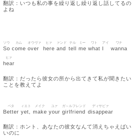
翻訳：いつも私の事を繰り返し繰り返し話してるの
よね
ソウ
カム
オウヴァ
ヒァ
ァンド
テル
ミー
ワト
アイ
ワナ
So
come
over
here
and
tell
me
what
I
wanna
ヒァ
hear
翻訳：だったら彼女の所から出てきて私が聞きたい
ことを教えてよ
ベタ
ィエト
メイク
ユァ
ガ～ルフレンド
ディサピァ
Better
yet,
make
your
girlfriend
disappear
翻訳：ホント、あなたの彼女なんて消えちゃえばい
いのに