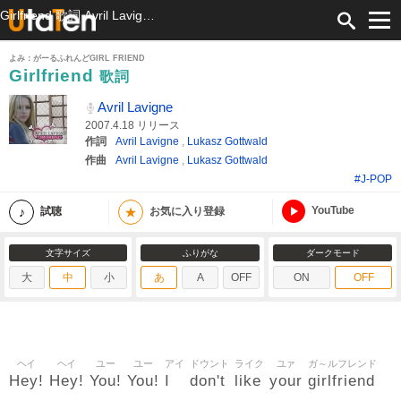
Girlfriend 歌詞 Avril Lavigne ふりがな付
よみ：がーるふれんどGIRL FRIEND
Girlfriend
歌詞
Avril Lavigne
2007.4.18 リリース
作詞
Avril Lavigne
,
Lukasz Gottwald
作曲
Avril Lavigne
,
Lukasz Gottwald
#J-POP
YouTube
★
試聴
お気に入り登録
文字サイズ
ふりがな
ダークモード
大
中
小
あ
A
OFF
ON
OFF
ヘイ
ヘイ
ユー
ユー
アイ
ドウント
ライク
ユァ
ガ～ルフレンド
Hey!
Hey!
You!
You!
I
don't
like
your
girlfriend