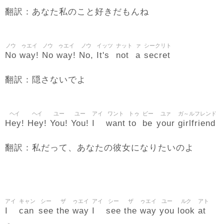
翻訳：あなた私のこと好きだもんね
ノウ
ゥエイ
ノウ
ゥエイ
ノウ
イッツ
ナット
ァ
シークリト
No
way!
No
way!
No,
It's
not
a
secret
翻訳：隠さないでよ
ヘイ
ヘイ
ユー
ユー
アイ
ワント
トゥ
ビー
ユァ
ガ～ルフレンド
Hey!
Hey!
You!
You!
I
want
to
be
your
girlfriend
翻訳：私だって、あなたの彼女になりたいのよ
アイ
キャン
シー
ザ
ゥエイ
アイ
シー
ザ
ゥエイ
ユー
ルク
アト
I
can
see
the
way
I
see
the
way
you
look
at