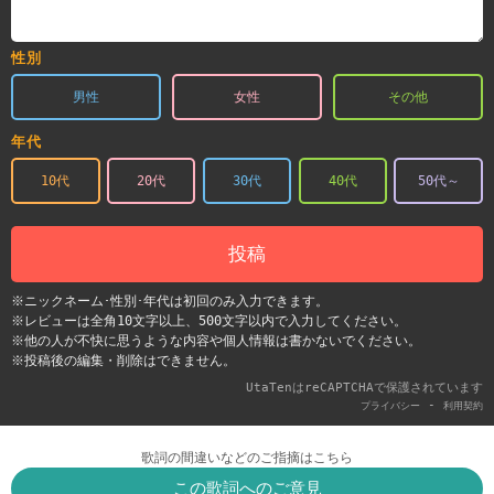
性別
男性
女性
その他
年代
10代
20代
30代
40代
50代～
投稿
※ニックネーム･性別･年代は初回のみ入力できます。
※レビューは全角10文字以上、500文字以内で入力してください。
※他の人が不快に思うような内容や個人情報は書かないでください。
※投稿後の編集・削除はできません。
UtaTenはreCAPTCHAで保護されています
-
プライバシー
利用契約
歌詞の間違いなどのご指摘はこちら
この歌詞へのご意見