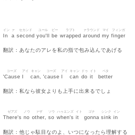
イン
ァ
セカンド
ユール
ビー
ラプト
ァラウンド
マイ
フィンガ
In
a
second
you'll
be
wrapped
around
my
finger
翻訳：あなたのアレを私の指で包み込んであげる
コーズ
アイ
キャン
コーズ
アイ
キャン
ドゥ
イト
ベタ
'Cause
I
can,
'cause
I
can
do
it
better
翻訳：私なら彼女よりも上手に出来るでしょ
ゼアズ
ノウ
ァザ
ソウ
ハゥエンズ
イト
ゴナ
シンク
イン
There's
no
other,
so
when's
it
gonna
sink
in
翻訳：他じゃ駄目なのよ、いつになったら理解する