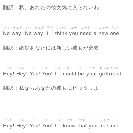
翻訳：私、あなたの彼女気に入らないわ
ノウ
ゥエイ
ノウ
ゥエイ
アイ
シンク
ユー
ニード
ァ
ニュー
ワン
No
way!
No
way!
I
think
you
need
a
new
one
翻訳：絶対あなたには新しい彼女が必要
ヘイ
ヘイ
ユー
ユー
アイ
クド
ビー
ユァ
ガ～ルフレンド
Hey!
Hey!
You!
You!
I
could
be
your
girlfriend
翻訳：私ならあなたの彼女にピッタリよ
ヘイ
ヘイ
ユー
ユー
アイ
ノウ
ザト
ユー
ライク
ミー
Hey!
Hey!
You!
You!
I
know
that
you
like
me