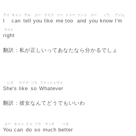
アイ
キャン
テル
ユー
ライク
ミー
トゥー
ァンド
ユー
ノウ
アイム
I
can
tell
you
like
me
too
and
you
know
I'm
ライト
right
翻訳：私が正しいってあなたなら分かるでしょ
シズ
ライク
ソウ
ファットェヴァ
She's
like
so
Whatever
翻訳：彼女なんてどうでもいいわ
ユー
キャン
ドゥ
ソウ
マッチ
ベタ
You
can
do
so
much
better