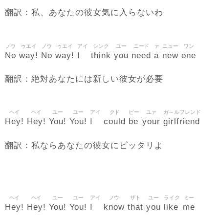
翻訳：私、あなたの彼女気に入らないわ
ノウ
ゥエイ
ノウ
ゥエイ
アイ
シンク
ユー
ニード
ァ
ニュー
ワン
No
way!
No
way!
I
think
you
need
a
new
one
翻訳：絶対あなたには新しい彼女が必要
ヘイ
ヘイ
ユー
ユー
アイ
クド
ビー
ユァ
ガ～ルフレンド
Hey!
Hey!
You!
You!
I
could
be
your
girlfriend
翻訳：私ならあなたの彼女にピッタリよ
ヘイ
ヘイ
ユー
ユー
アイ
ノウ
ザト
ユー
ライク
ミー
Hey!
Hey!
You!
You!
I
know
that
you
like
me