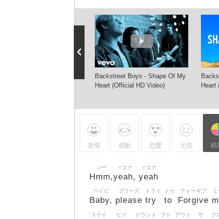
kstreet Boys- Shape Of My
Backstreet Boys - Shape Of My
Backs
rt (LIVE)
Heart (Official HD Video)
Heart 
結
友情
感動
恋愛
元気
ンー
ィエァ
ィエァ
Hmm,
yeah,
yeah
ベイビ
プリーズ
トライ
トゥ
フォーギブ
ミ
Baby,
please
try
to
Forgive
m
ステイ
ヒァ
ドウント
プト
アウト
ザ
グ