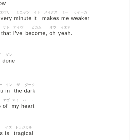
ow
エヴリ
ミニッツ
イト
メイクス
ミー
ゥイーカ
every
minute
it
makes
me
weaker
ザト
アイヴ
ビカム
オウ
ィエァ
that
I've
become,
oh
yeah.
ヴ
ダン
done
ー
イン
ザ
ダーク
ou
in
the
dark
ァヴ
マイ
ハート
e
of
my
heart
ス
イズ
トラジカル
ss
is
tragical