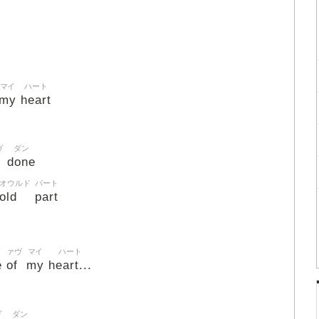
マイ
ハート
my
heart
ヴ
ダン
e
done
オウルド
パート
old
part
ァヴ
マイ
ハート
e
of
my
heart...
ヴ
ダン