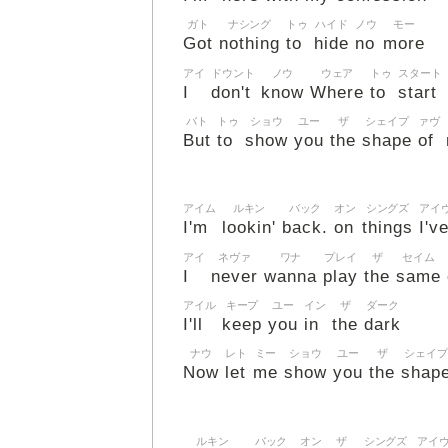
ガト
ナシング
トゥ
ハイド
ノウ
モー
Got
nothing
to
hide
no
more
アイ
ドウント
ノウ
ウェア
トゥ
スタート
I
don't
know
Where
to
start
バト
トゥ
ショウ
ユー
ザ
シェイプ
ァヴ
But
to
show
you
the
shape
of
アイム
ルキン
バック
オン
シングズ
アイ
I'm
lookin'
back.
on
things
I'v
アイ
ネヴァ
ワナ
プレイ
ザ
セイム
I
never
wanna
play
the
same
アイル
キープ
ユー
イン
ザ
ダーク
I'll
keep
you
in
the
dark
ナウ
レト
ミー
ショウ
ユー
ザ
シェイプ
Now
let
me
show
you
the
shap
ルキン
バック
オン
ザ
シングズ
アイ