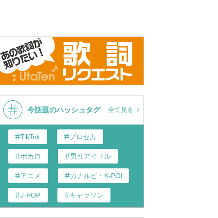
eet Boys - Shape Of My
Backstreet Boys- Shape Of My
Backstree
Heart (LIVE)
Heart (Offi
今話題のハッシュタグ
全て見る
TikTok
プロセカ
ボカロ
男性アイドル
アニメ
カナルビ・K-POP和訳
J-POP
キャラソン
歌い手
あんスタ