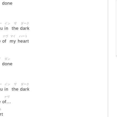
done
ー
イン
ザ
ダーク
ou
in
the
dark
ァヴ
マイ
ハート
e
of
my
heart
ヴ
ダン
done
ー
イン
ザ
ダーク
ou
in
the
dark
ァヴ
e
of...
ト
rt