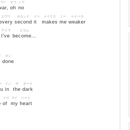
ワー
オウ
ノウ
war,
oh
no
エヴリ
セカンド
イト
メイクス
ミー
ゥイーカ
every
second
it
makes
me
weaker
アイヴ
ビカム
I've
become...
ヴ
ダン
done
ー
イン
ザ
ダーク
ou
in
the
dark
ァヴ
マイ
ハート
e
of
my
heart