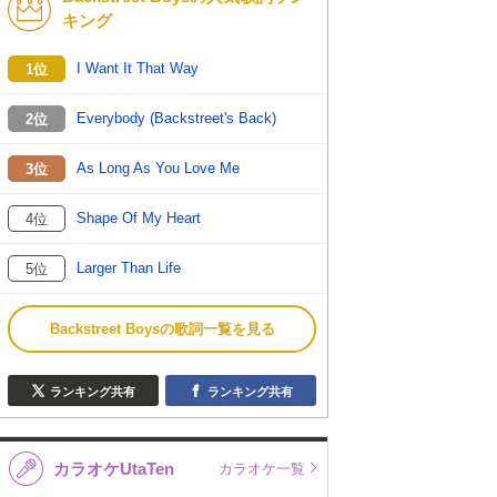
キング
I Want It That Way
1位
Everybody (Backstreet's Back)
2位
As Long As You Love Me
3位
Shape Of My Heart
4位
Larger Than Life
5位
Backstreet Boysの歌詞一覧を見る
ランキング共有
ランキング共有
カラオケUtaTen
カラオケ一覧