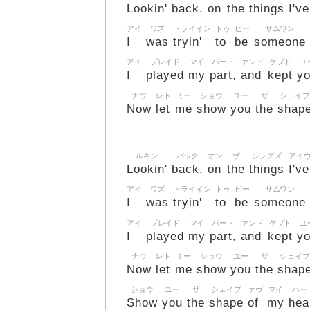
Lookin'
back.
on
the
things
I've
アイ
ワズ
トライイン
トゥ
ビー
サムワン
I
was
tryin'
to
be
someone
アイ
プレイド
マイ
パート
ァンド
ケプト
ユ
I
played
my
part,
and
kept
y
ナウ
レト
ミー
ショウ
ユー
ザ
シェイプ
Now
let
me
show
you
the
shap
ルキン
バック
オン
ザ
シングズ
アイ
Lookin'
back.
on
the
things
I've
アイ
ワズ
トライイン
トゥ
ビー
サムワン
I
was
tryin'
to
be
someone
アイ
プレイド
マイ
パート
ァンド
ケプト
ユ
I
played
my
part,
and
kept
y
ナウ
レト
ミー
ショウ
ユー
ザ
シェイプ
Now
let
me
show
you
the
shap
ショウ
ユー
ザ
シェイプ
ァヴ
マイ
ハー
Show
you
the
shape
of
my
hea