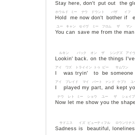
Stay
here,
don't
put
out
the
gl
ホウルド
ミー
ナウ
ドウント
バザ
イフ
Hold
me
now
don't
bother
if
ユー
キャン
セイヴ
ミー
フロム
ザ
マン
You
can
save
me
from
the
man
ルキン
バック
オン
ザ
シングズ
アイ
Lookin'
back.
on
the
things
I've
アイ
ワズ
トライイン
トゥ
ビー
サムワン
I
was
tryin'
to
be
someone
アイ
プレイド
マイ
パート
ァンド
ケプト
ユ
I
played
my
part,
and
kept
y
ナウ
レト
ミー
ショウ
ユー
ザ
シェイプ
Now
let
me
show
you
the
shap
サドニス
イズ
ビューティフル
ロウンリナ
Sadness
is
beautiful,
loneline