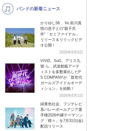
バンドの新着ニュース
K-POP
洋楽
バンド
演歌・歌謡
かりゆし58 、Vo.前川真
悟の息子との“親子共
VTuber
ジャニーズ
作”「セミファイナル」
リリース＆リリックビデ
オ公開！
2026年8月5日
ViViD、SuG、アリス九
號.ら、武道館級アーテ
ィストを多数輩出したP
S COMPANYが「新世代
ガールズアイドルオーデ
ィション」を始動！
2026年8月1日
緑黄色社会、フジテレビ
系バレーボールアジア選
手権2026中継テーマソン
グ「晴々」を7月31日(金)
配信リリース