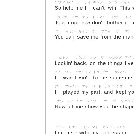
ソウ
ヘルプ
ミー
アイ
キャント
ゥイン
ディス
So
help
me
I
can't
win
This
タッチ
ミー
ナウ
ドウント
バザ
イフ
Touch
me
now
don't
bother
if
ユー
キャン
セイヴ
ミー
フロム
ザ
マン
You
can
save
me
from
the
man
ルキン
バック
オン
ザ
シングズ
アイ
Lookin'
back.
on
the
things
I've
アイ
ワズ
トライイン
トゥ
ビー
サムワン
I
was
tryin'
to
be
someone
アイ
プレイド
マイ
パート
ァンド
ケプト
ユ
I
played
my
part,
and
kept
y
ナウ
レト
ミー
ショウ
ユー
ザ
シェイプ
Now
let
me
show
you
the
shap
アイム
ヒァ
ゥイズ
マイ
カンフェシャン
I'm
here
with
my
confession