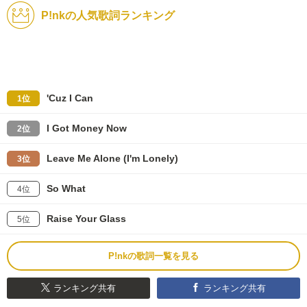
P!nkの人気歌詞ランキング
'Cuz I Can
1位
I Got Money Now
2位
Leave Me Alone (I'm Lonely)
3位
So What
4位
Raise Your Glass
5位
P!nkの歌詞一覧を見る
ランキング共有
ランキング共有