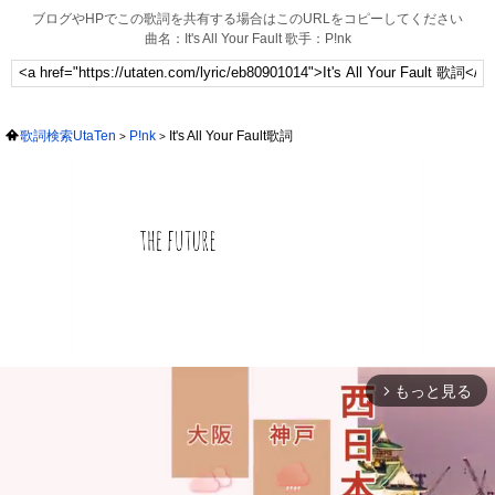
ブログやHPでこの歌詞を共有する場合はこのURLをコピーしてください
曲名：It's All Your Fault 歌手：P!nk
歌詞検索UtaTen
P!nk
It's All Your Fault歌詞
もっと見る
arrow_forward_ios