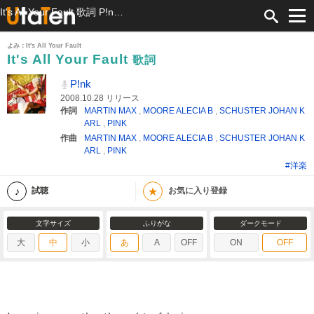
It's All Your Fault 歌詞 P!nk ふりがな付
よみ：It's All Your Fault
It's All Your Fault
歌詞
P!nk
2008.10.28 リリース
作詞
MARTIN MAX
,
MOORE ALECIA B
,
SCHUSTER JOHAN K
ARL
,
PINK
作曲
MARTIN MAX
,
MOORE ALECIA B
,
SCHUSTER JOHAN K
ARL
,
PINK
#洋楽
★
試聴
お気に入り登録
文字サイズ
ふりがな
ダークモード
大
中
小
あ
A
OFF
ON
OFF