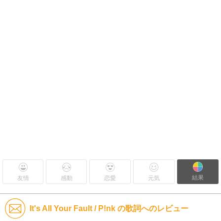
結果
友情
感動
恋愛
元気
It's All Your Fault / P!nk の歌詞へのレビュー