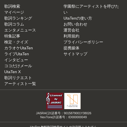
歌詞検索
学園祭にアーティストを呼びた
マイページ
い
歌詞ランキング
UtaTenの使い方
歌詞コラム
お問い合わせ
エンタメニュース
運営会社
特集記事
利用規約
検定・クイズ
プライバシーポリシー
カラオケUtaTen
提携媒体
ライブUtaTen
サイトマップ
インタビュー
ココだけメール
UtaTen X
歌詞リクエスト
アーティスト一覧
JASRAC許諾番号：9015879001Y38026
NexTone許諾番号：ID000000049