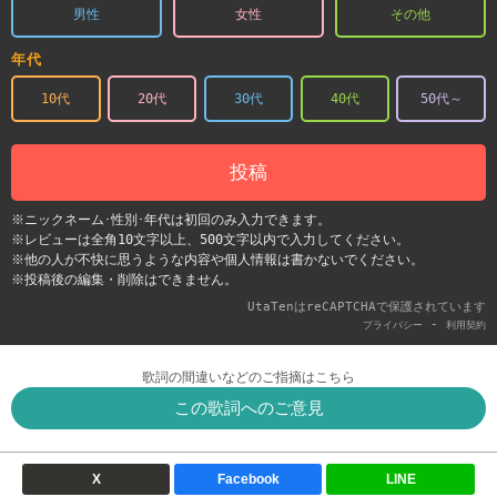
男性
女性
その他
年代
10代
20代
30代
40代
50代～
投稿
※ニックネーム･性別･年代は初回のみ入力できます。
※レビューは全角10文字以上、500文字以内で入力してください。
※他の人が不快に思うような内容や個人情報は書かないでください。
※投稿後の編集・削除はできません。
UtaTenはreCAPTCHAで保護されています
-
プライバシー
利用契約
歌詞の間違いなどのご指摘はこちら
この歌詞へのご意見
X
Facebook
LINE