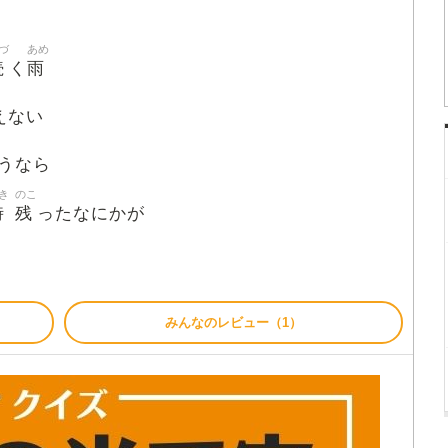
づ
あめ
続
雨
く
えない
いうなら
き
のこ
時
残
ったなにかが
みんなのレビュー（1）