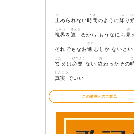
と
とき
ふ
つ
止
時間
降
められない
のように
り
しかい
さえぎ
み
視界
遮
見
を
るから もうなにも
すす
進
それでもなお
むしか ないと
こた
ひつよう
お
と
答
必要
終
えは
ない
わったその
しんじつ
真実
でいい
この歌詞へのご意見