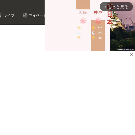
もっと見る
arrow_forward_ios
ライブ
マイページ
close
Mute