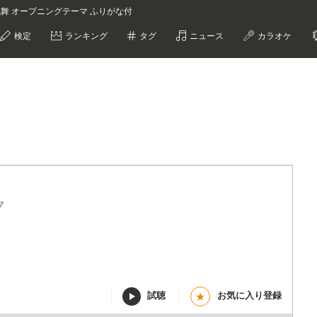
乱舞 オープニングテーマ ふりがな付
検定
ランキング
タグ
ニュース
カラオケ
マ
試聴
お気に入り登録
★