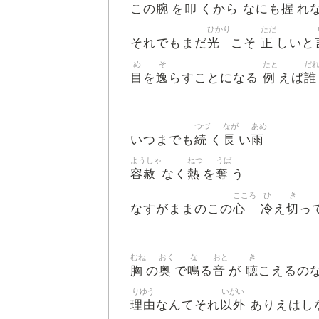
腕
叩
握
この
を
くから なにも
れ
ひかり
ただ
光
正
それでもまだ
こそ
しいと
め
そ
たと
だ
目
逸
例
誰
を
らすことになる
えば
つづ
なが
あめ
続
長
雨
いつまでも
く
い
ようしゃ
ねつ
うば
容赦
熱
奪
なく
を
う
こころ
ひ
き
心
冷
切
なすがままのこの
え
っ
むね
おく
な
おと
き
胸
奥
鳴
音
聴
の
で
る
が
こえるの
りゆう
いがい
理由
以外
なんてそれ
ありえはし