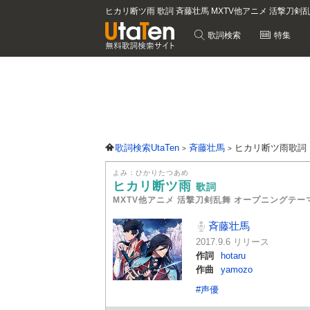
ヒカリ断ツ雨 歌詞 斉藤壮馬 MXTV他アニメ 活撃刀剣
歌詞検索
特集
歌詞検索UtaTen
斉藤壮馬
ヒカリ断ツ雨歌詞
よみ：ひかりたつあめ
ヒカリ断ツ雨
歌詞
MXTV他アニメ 活撃刀剣乱舞 オープニングテー
斉藤壮馬
2017.9.6 リリース
作詞
hotaru
作曲
yamozo
#声優