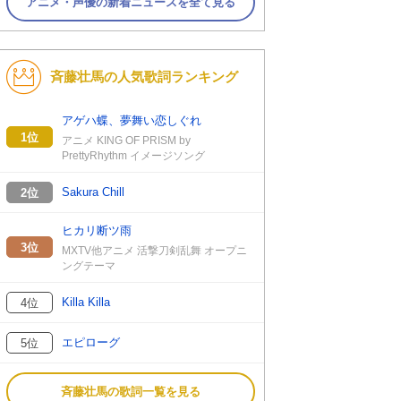
アニメ・声優の新着ニュースを全て見る
斉藤壮馬の人気歌詞ランキング
アゲハ蝶、夢舞い恋しぐれ
1位
アニメ KING OF PRISM by
PrettyRhythm イメージソング
Sakura Chill
2位
ヒカリ断ツ雨
3位
MXTV他アニメ 活撃刀剣乱舞 オープニ
ングテーマ
Killa Killa
4位
エピローグ
5位
斉藤壮馬の歌詞一覧を見る