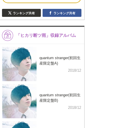
ランキング共有
ランキング共有
「ヒカリ断ツ雨」収録アルバム
quantum stranger(初回生
産限定盤A)
2018/12
quantum stranger(初回生
産限定盤B)
2018/12