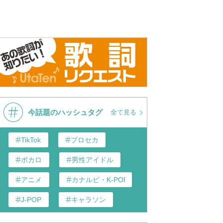
断ツ雨
斉藤壮馬 『ヒカリ断ツ雨』 MV
斉藤壮馬 
-Short Ver.-
Music Vid
今話題のハッシュタグ
全て見る
TikTok
プロセカ
ボカロ
男性アイドル
アニメ
カナルビ・K-POP和訳
J-POP
キャラソン
あんスタ
歌い手