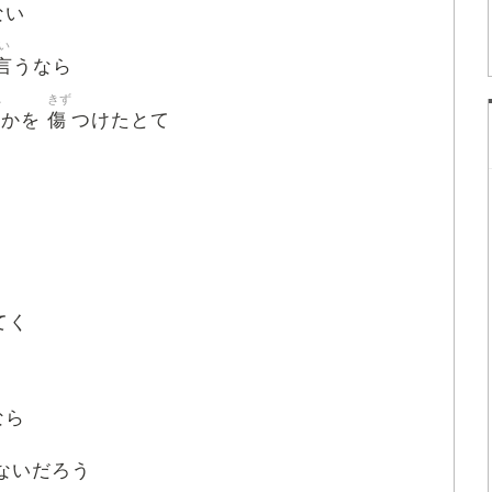
ない
い
言
うなら
れ
きず
傷
かを
つけたとて
てく
なら
ないだろう