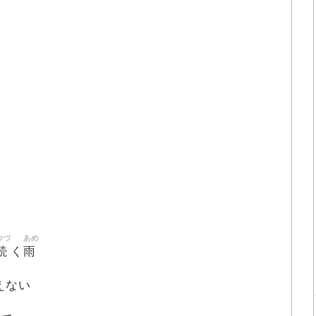
つづ
あめ
続
雨
く
えない