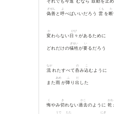
今進
鼓動
止
それでも
むなら
を
ぎぜん
よ
くも
た
偽善
呼
雲
断
と
べばいいだろう
を
か
ひび
変
日々
わらない
があるために
ぎせい
い
犠牲
要
どれだけの
が
るだろう
なが
の
こ
流
呑
込
れたすべて
み
むように
あめ
ふ
だ
雨
降
出
また
が
り
した
く
き
かこ
かわ
悔
切
過去
乾
やみ
れない
のように
うで
たた
にぎ