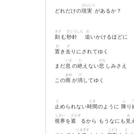
げんじつ
現実
どれだけの
があるか？
きざ
びょうしん
お
刻
秒針
追
む
いかけるほどに
お
ざ
置
去
き
りにされてゆく
いき
た
かな
息
絶
悲
まだ
の
えない
しみさえ
あめ
け
雨
消
この
が
してゆく
と
とき
ふ
止
時間
降
められない
のように
り
しかい
さえぎ
み
視界
遮
見
を
るから もうなにも
いますす
こどう
と