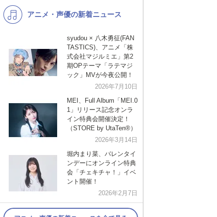
アニメ・声優の新着ニュース
K-POP
演歌・歌謡
バンド
洋楽
syudou × 八木勇征(FAN
TASTICS)、アニメ「株
VTuber
ディズニー
式会社マジルミエ」第2
期OPテーマ「ラテマジ
ック」MVが今夜公開！
2026年7月10日
MEI、Full Album「MEI.0
1」リリース記念オンラ
イン特典会開催決定！
（STORE by UtaTen®︎）
2026年3月14日
堀内まり菜、バレンタイ
ンデーにオンライン特典
会「チェキチャ！」イベ
ント開催！
2026年2月7日