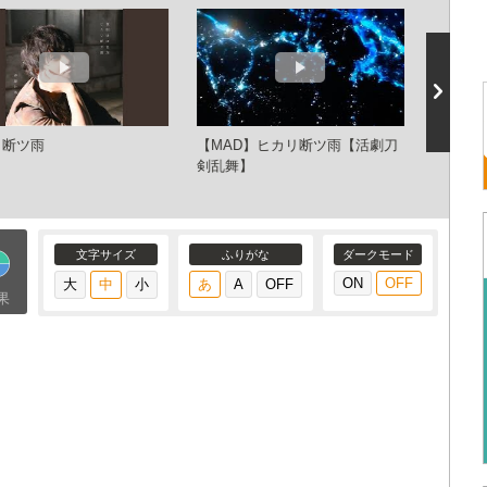
リ断ツ雨
【MAD】ヒカリ断ツ雨【活劇刀
ヒカリ
剣乱舞】
文字サイズ
ふりがな
ダークモード
果