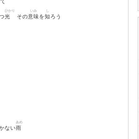
めて
ひかり
いみ
し
光
意味
知
つ
その
を
ろう
あめ
雨
かない