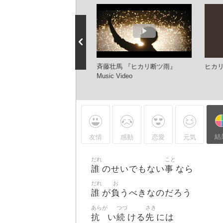
壮馬 『ヒカリ断ツ雨』 MV
斉藤壮馬 『ヒカリ断ツ雨』
ヒカ
rt Ver.-
Music Video
結
友情
感動
恋愛
元気
だれ
こと
誰
事
のせいでもない
なら
だれ
お
誰
負
が
うべきなのだろう
あらが
つづ
さき
抗
続
先
い
ける
には