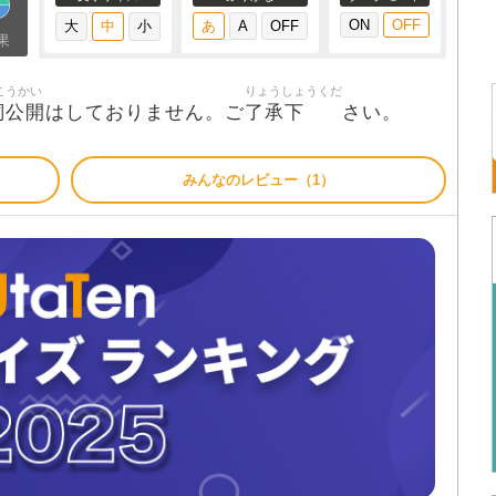
果
こうかい
りょうしょうくだ
詞公開
了承下
はしておりません。ご
さい。
みんなのレビュー（1）