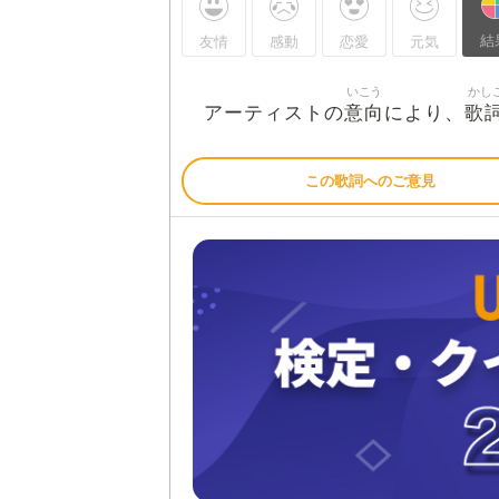
結
友情
感動
恋愛
元気
いこう
かし
意向
歌
アーティストの
により、
この歌詞へのご意見