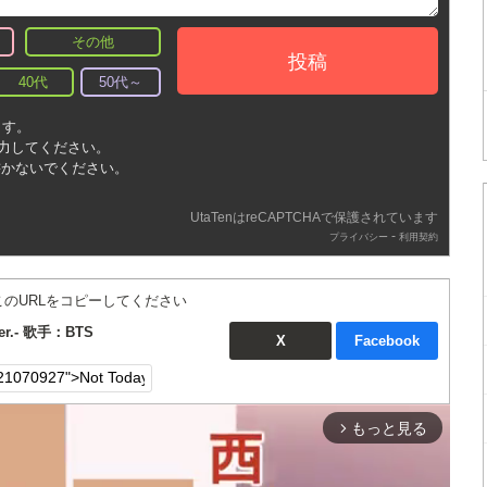
その他
投稿
40代
50代～
ます。
入力してください。
書かないでください。
UtaTenはreCAPTCHAで保護されています
-
プライバシー
利用契約
このURLをコピーしてください
ver.- 歌手：BTS
X
Facebook
もっと見る
arrow_forward_ios