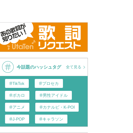
今話題のハッシュタグ
全て見る
TikTok
プロセカ
ボカロ
男性アイドル
アニメ
カナルビ・K-POP和訳
J-POP
キャラソン
あんスタ
歌い手