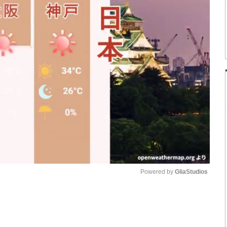
Powered by 
GliaStudios
Mute