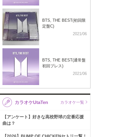
BTS, THE BEST(初回限
定盤C)
2021/06
BTS, THE BEST(通常盤
初回プレス)
2021/06
カラオケUtaTen
カラオケ一覧
【アンケート】好きな高校野球の定番応援
曲は？
【2026】BUMP OF CHICKENセトリ一覧！