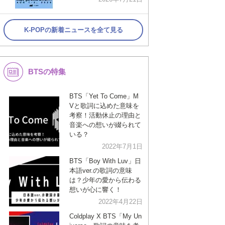
K-POPの新着ニュースを全て見る
BTSの特集
BTS「Yet To Come」M
Vと歌詞に込めた意味を
考察！活動休止の理由と
音楽への想いが綴られて
いる？
2022年7月1日
BTS「Boy With Luv」日
本語ver.の歌詞の意味
は？少年の愛から伝わる
想いが心に響く！
2022年4月22日
Coldplay X BTS「My Un