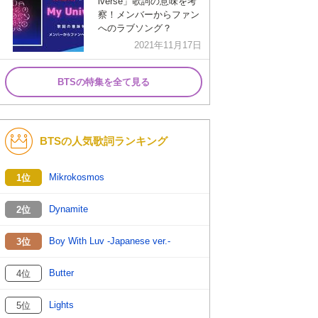
iverse」歌詞の意味を考
察！メンバーからファン
へのラブソング？
2021年11月17日
BTSの特集を全て見る
BTSの人気歌詞ランキング
Mikrokosmos
1位
Dynamite
2位
Boy With Luv -Japanese ver.-
3位
Butter
4位
Lights
5位