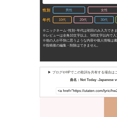
男性
女性
性別
10代
20代
30代
年代
※ニックネーム･性別･年代は初回のみ入力でき
※レビューは全角10文字以上、500文字以内で
※他の人が不快に思うような内容や個人情報は
※投稿後の編集・削除はできません。
▶︎ ブログやHPでこの歌詞を共有する場合は
曲名：Not Today -Japanese 