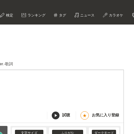
検定
ランキング
タグ
ニュース
カラオケ
ver.-歌詞
試聴
お気に入り登録
★
文字サイズ
ふりがな
ダークモード