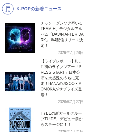
K-POPの新着ニュース
K-POP
演歌・歌謡
バンド
洋楽
チャン・グンソク率いる
TEAM H、デジタルアル
VTuber
ディズニー
バム『DAWN AFTER DA
RK』 8/4配信リリース決
定！
2026年7月28日
【ライブレポート】ILLI
T 初のライブツアー「P
RESS START」日本公
演を大盛況のうちに完
走！HANAのJISOO・M
OMOKAがサプライズ登
場！
2026年7月27日
HYBEの新ガールグルー
プTUIDE、デビュー前か
らステージに！！
2026年7月21日