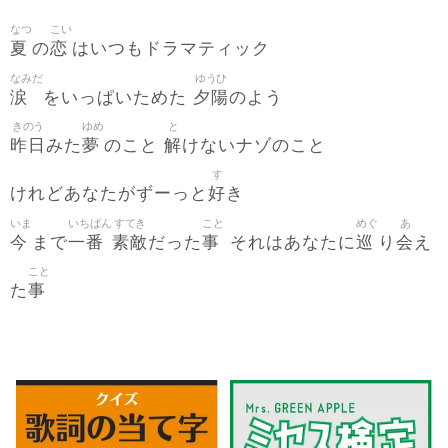
なつ
こい
夏
恋
の
はいつもドラマティック
なみだ
ゆうひ
涙
夕陽
をいっぱいためた
のよう
きのう
ゆめ
と
昨日
夢
解
みた
のこと
けないナゾのこと
す
好
けれどあなたがずーっと
き
いま
いちばん
すてき
こと
めぐ
あ
今
一番
素敵
事
巡
会
まで
だった
それはあなたに
り
え
こと
事
た