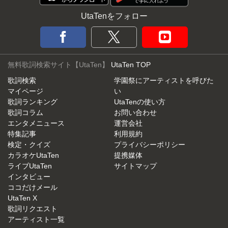
UtaTenをフォロー
無料歌詞検索サイト【UtaTen】
UtaTen TOP
歌詞検索
学園祭にアーティストを呼びた
マイページ
い
歌詞ランキング
UtaTenの使い方
歌詞コラム
お問い合わせ
エンタメニュース
運営会社
特集記事
利用規約
検定・クイズ
プライバシーポリシー
カラオケUtaTen
提携媒体
ライブUtaTen
サイトマップ
インタビュー
ココだけメール
UtaTen X
歌詞リクエスト
アーティスト一覧