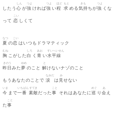
しん
つよ
つよ
ほど
もと
きも
つよ
心
強
強
程
求
気持
強
したう
が
ければ
い
める
ちが
くな
こい
恋
って
しくて
なつ
こい
夏
恋
の
はいつもドラマティック
むね
しろ
あお
すいへいせん
胸
白
青
水平線
こがした
く
い
きのう
ゆめ
と
昨日
夢
解
みた
のこと
けないナゾのこと
なみだ
み
涙
見
もうあなたのことで
は
せない
いま
いちばん
すてき
こと
めぐ
あ
今
一番
素敵
事
巡
会
まで
だった
それはあなたに
り
え
こと
事
た