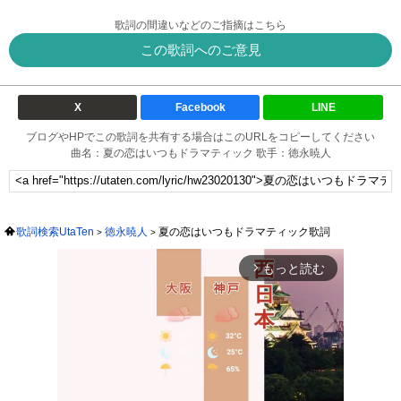
歌詞の間違いなどのご指摘はこちら
この歌詞へのご意見
X
Facebook
LINE
ブログやHPでこの歌詞を共有する場合はこのURLをコピーしてください
曲名：夏の恋はいつもドラマティック 歌手：徳永暁人
歌詞検索UtaTen
徳永暁人
夏の恋はいつもドラマティック歌詞
もっと読む
arrow_forward_ios