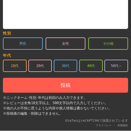
性別
男性
女性
その他
年代
10代
20代
30代
40代
50代～
投稿
※ニックネーム･性別･年代は初回のみ入力できます。
※レビューは全角10文字以上、500文字以内で入力してください。
※他の人が不快に思うような内容や個人情報は書かないでください。
※投稿後の編集・削除はできません。
UtaTenはreCAPTCHAで保護されています
-
プライバシー
利用契約