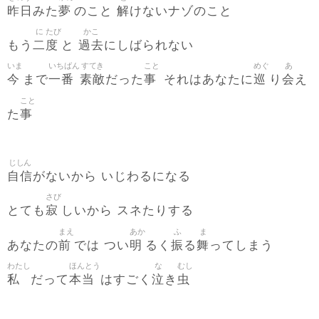
昨日
夢
解
みた
のこと
けないナゾのこと
に
たび
かこ
二
度
過去
もう
と
にしばられない
いま
いちばん
すてき
こと
めぐ
あ
今
一番
素敵
事
巡
会
まで
だった
それはあなたに
り
え
こと
事
た
じしん
自信
がないから いじわるになる
さび
寂
とても
しいから スネたりする
まえ
あか
ふ
ま
前
明
振
舞
あなたの
では つい
るく
る
ってしまう
わたし
ほんとう
な
むし
私
本当
泣
虫
だって
はすごく
き