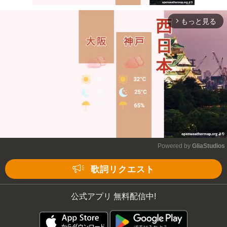
もっと見る
arrow_forward_ios
Mute
Powered by 
GliaStudios
Mute
歌詞リクエスト
公式アプリ 無料配信中!