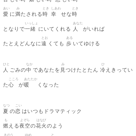
あい
み
とき
しあわ
とき
愛
満
時
幸
時
に
たされる
せな
いっしょ
あなた
一緒
人
となりで
にいてくれる
がいれば
とお
ある
遠
歩
たとえどんなに
くても
いてゆける
ひと
なか
み
ひ
人
中
見
冷
ごみの
であなたを
つけたとたん
えきってい
こころ
あたたか
心
暖
た
が
くなった
なつ
こい
夏
恋
の
はいつもドラマティック
も
よぞら
はなび
燃
夜空
花火
える
の
のよう
きのう
ゆめ
と