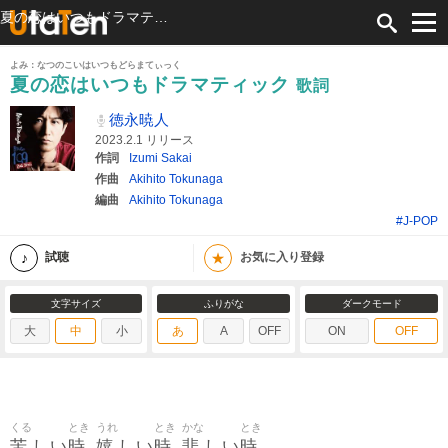
夏の恋はいつもドラマティック 歌詞 徳永暁人 ふりがな付
よみ：なつのこいはいつもどらまてぃっく
夏の恋はいつもドラマティック
歌詞
徳永暁人
2023.2.1 リリース
作詞
Izumi Sakai
作曲
Akihito Tokunaga
編曲
Akihito Tokunaga
#J-POP
★
試聴
お気に入り登録
文字サイズ
ふりがな
ダークモード
大
中
小
あ
A
OFF
ON
OFF
くる
とき
うれ
とき
かな
とき
苦
時
嬉
時
悲
時
しい
しい
しい