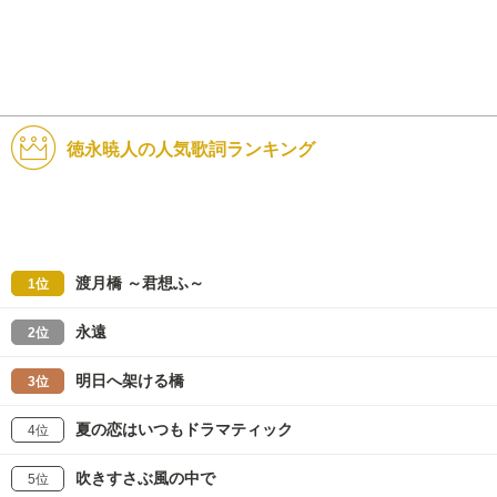
徳永暁人の人気歌詞ランキング
渡月橋 ～君想ふ～
1位
永遠
2位
明日へ架ける橋
3位
夏の恋はいつもドラマティック
4位
吹きすさぶ風の中で
5位