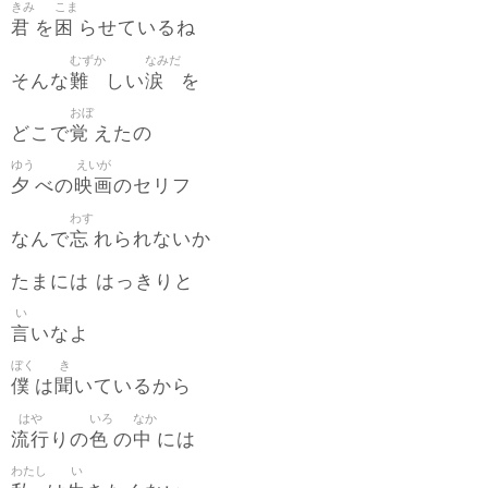
きみ
こま
君
困
を
らせているね
むずか
なみだ
難
涙
そんな
しい
を
おぼ
覚
どこで
えたの
ゆう
えいが
夕
映画
べの
のセリフ
わす
忘
なんで
れられないか
たまには はっきりと
い
言
いなよ
ぼく
き
僕
聞
は
いているから
はや
いろ
なか
流行
色
中
りの
の
には
わたし
い