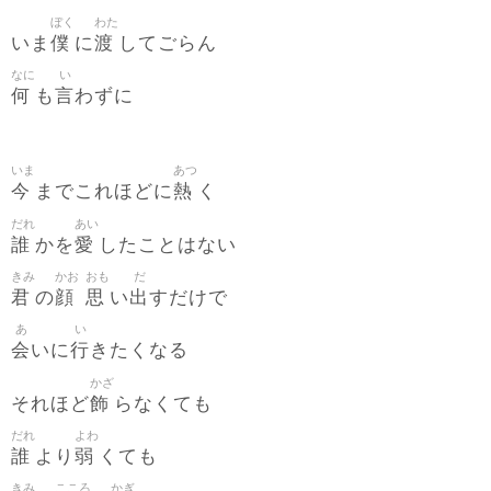
ぼく
わた
僕
渡
いま
に
してごらん
なに
い
何
言
も
わずに
いま
あつ
今
熱
までこれほどに
く
だれ
あい
誰
愛
かを
したことはない
きみ
かお
おも
だ
君
顔
思
出
の
い
すだけで
あ
い
会
行
いに
きたくなる
かざ
飾
それほど
らなくても
だれ
よわ
誰
弱
より
くても
きみ
こころ
かぎ