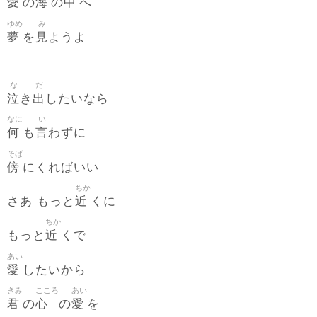
愛
海
中
の
の
へ
ゆめ
み
夢
見
を
ようよ
な
だ
泣
出
き
したいなら
なに
い
何
言
も
わずに
そば
傍
にくればいい
ちか
近
さあ もっと
くに
ちか
近
もっと
くで
あい
愛
したいから
きみ
こころ
あい
君
心
愛
の
の
を