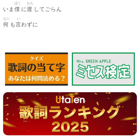
ぼく
わた
僕
渡
いま
に
してごらん
なに
い
何
言
も
わずに