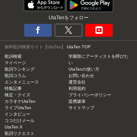
UtaTenをフォロー
無料歌詞検索サイト【UtaTen】
UtaTen TOP
歌詞検索
学園祭にアーティストを呼びた
マイページ
い
歌詞ランキング
UtaTenの使い方
歌詞コラム
お問い合わせ
エンタメニュース
運営会社
特集記事
利用規約
検定・クイズ
プライバシーポリシー
カラオケUtaTen
提携媒体
ライブUtaTen
サイトマップ
インタビュー
ココだけメール
UtaTen X
歌詞リクエスト