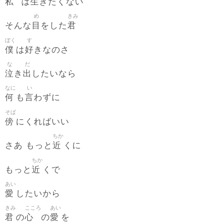
私
生
は
きたくない
め
きみ
目
君
そんな
をした
ぼく
す
僕
好
は
きなのさ
な
だ
泣
出
き
したいなら
なに
い
何
言
も
わずに
そば
傍
にくればいい
ちか
近
さあ もっと
くに
ちか
近
もっと
くで
あい
愛
したいから
きみ
こころ
あい
君
心
愛
の
の
を