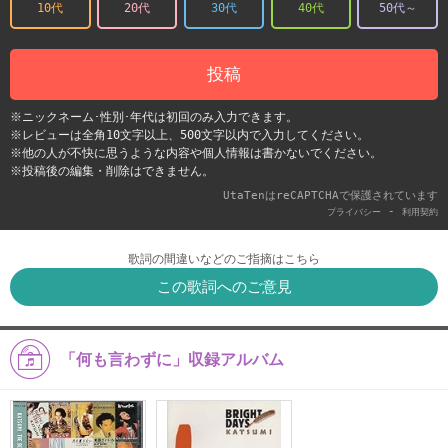
10代
20代
30代
40代
50代～
投稿
※ニックネーム･性別･年代は初回のみ入力できます。
※レビューは全角10文字以上、500文字以内で入力してください。
※他の人が不快に思うような内容や個人情報は書かないでください。
※投稿後の編集・削除はできません。
UtaTenはreCAPTCHAで保護されています
-
プライバシー
利用契約
歌詞の間違いなどのご指摘はこちら
この歌詞へのご意見
「何も言わずに」収録アルバム