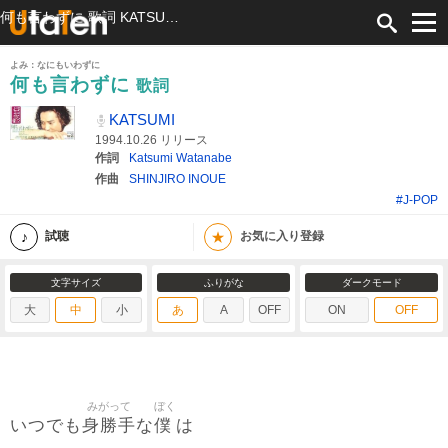
何も言わずに 歌詞 KATSUMI ふりがな付
よみ：なにもいわずに
何も言わずに
歌詞
KATSUMI
1994.10.26 リリース
作詞
Katsumi Watanabe
作曲
SHINJIRO INOUE
#J-POP
★
試聴
お気に入り登録
文字サイズ
ふりがな
ダークモード
大
中
小
あ
A
OFF
ON
OFF
みがって
ぼく
身勝手
僕
いつでも
な
は