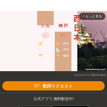
もっと見る
arrow_forward_ios
Powered by 
GliaStudios
Mute
歌詞リクエスト
公式アプリ 無料配信中!