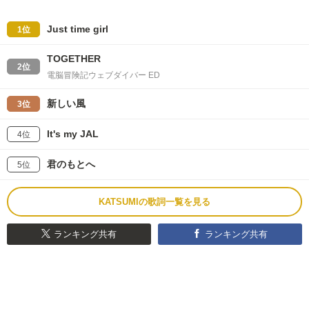
Just time girl
1位
TOGETHER
2位
電脳冒険記ウェブダイバー ED
新しい風
3位
It's my JAL
4位
君のもとへ
5位
KATSUMIの歌詞一覧を見る
ランキング共有
ランキング共有