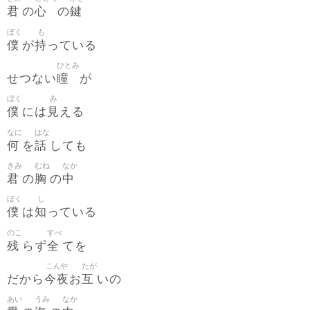
君
心
鍵
の
の
ぼく
も
僕
持
が
っている
ひとみ
瞳
せつない
が
ぼく
み
僕
見
には
える
なに
はな
何
話
を
しても
きみ
むね
なか
君
胸
中
の
の
ぼく
し
僕
知
は
っている
のこ
すべ
残
全
らず
てを
こんや
たが
今夜
互
だから
お
いの
あい
うみ
なか