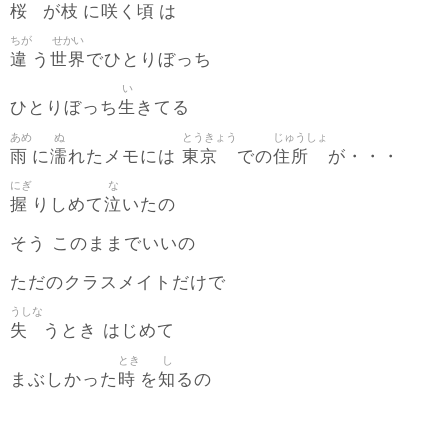
桜
枝
咲
頃
が
に
く
は
ちが
せかい
違
世界
う
でひとりぼっち
い
生
ひとりぼっち
きてる
あめ
ぬ
とうきょう
じゅうしょ
雨
濡
東京
住所
に
れたメモには
での
が・・・
にぎ
な
握
泣
りしめて
いたの
そう このままでいいの
ただのクラスメイトだけで
うしな
失
うとき はじめて
とき
し
時
知
まぶしかった
を
るの