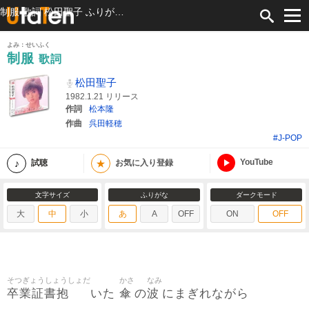
制服 歌詞 松田聖子 ふりがな付
よみ：せいふく
制服
歌詞
松田聖子
1982.1.21 リリース
作詞
松本隆
作曲
呉田軽穂
#J-POP
YouTube
★
試聴
お気に入り登録
文字サイズ
ふりがな
ダークモード
大
中
小
あ
A
OFF
ON
OFF
そつぎょうしょうしょだ
かさ
なみ
卒業証書抱
傘
波
いた
の
にまぎれながら