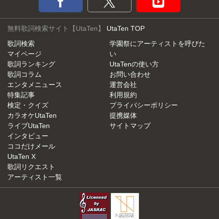
無料歌詞検索サイト【UtaTen】
UtaTen TOP
歌詞検索
学園祭にアーティストを呼びた
マイページ
い
歌詞ランキング
UtaTenの使い方
歌詞コラム
お問い合わせ
エンタメニュース
運営会社
特集記事
利用規約
検定・クイズ
プライバシーポリシー
カラオケUtaTen
提携媒体
ライブUtaTen
サイトマップ
インタビュー
ココだけメール
UtaTen X
歌詞リクエスト
アーティスト一覧