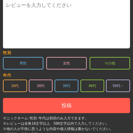
性別
男性
女性
その他
年代
10代
20代
30代
40代
50代～
投稿
※ニックネーム･性別･年代は初回のみ入力できます。
※レビューは全角10文字以上、500文字以内で入力してください。
※他の人が不快に思うような内容や個人情報は書かないでください。