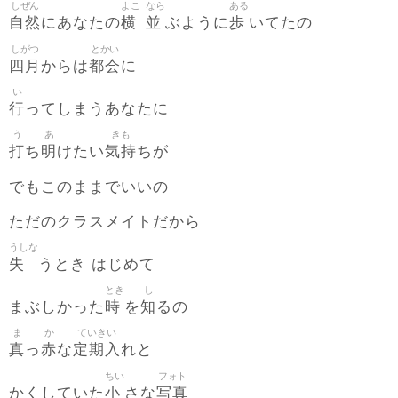
しぜん
よこ
なら
ある
自然
横
並
歩
にあなたの
ぶように
いてたの
しがつ
とかい
四月
都会
からは
に
い
行
ってしまうあなたに
う
あ
きも
打
明
気持
ち
けたい
ちが
でもこのままでいいの
ただのクラスメイトだから
うしな
失
うとき はじめて
とき
し
時
知
まぶしかった
を
るの
ま
か
ていきい
真
赤
定期入
っ
な
れと
ちい
フォト
小
写真
かくしていた
さな