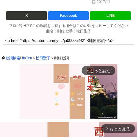
2017/11
X
Facebook
LINE
ブログやHPでこの歌詞を共有する場合はこのURLをコピーしてください
曲名：制服 歌手：松田聖子
歌詞検索UtaTen
松田聖子
制服歌詞
もっと読む
arrow_forward_ios
もっと見る
arrow_forward_ios
Mute