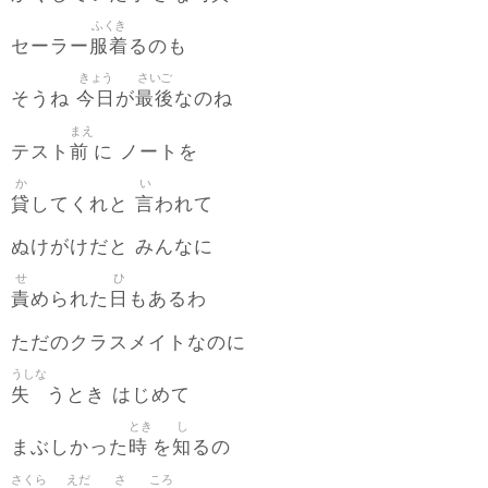
ふくき
服着
セーラー
るのも
きょう
さいご
今日
最後
そうね
が
なのね
まえ
前
テスト
に ノートを
か
い
貸
言
してくれと
われて
ぬけがけだと みんなに
せ
ひ
責
日
められた
もあるわ
ただのクラスメイトなのに
うしな
失
うとき はじめて
とき
し
時
知
まぶしかった
を
るの
さくら
えだ
さ
ころ