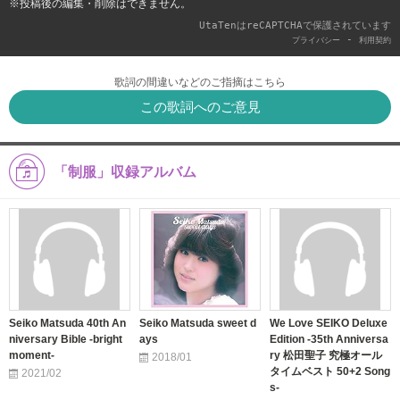
※投稿後の編集・削除はできません。
UtaTenはreCAPTCHAで保護されています
-
プライバシー
利用契約
歌詞の間違いなどのご指摘はこちら
この歌詞へのご意見
「制服」収録アルバム
Seiko Matsuda 40th An
Seiko Matsuda sweet d
We Love SEIKO Deluxe
niversary Bible -bright
ays
Edition -35th Anniversa
moment-
ry 松田聖子 究極オール
2018/01
タイムベスト 50+2 Song
2021/02
s-