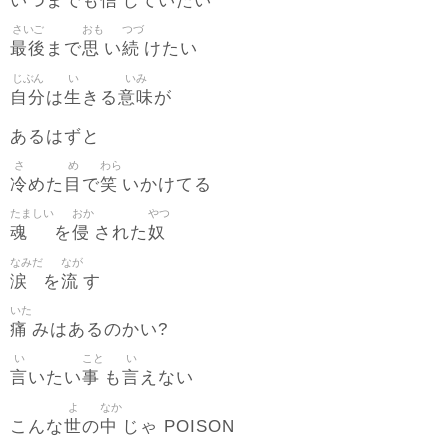
信
いつまでも
じていたい
さいご
おも
つづ
最後
思
続
まで
い
けたい
じぶん
い
いみ
自分
生
意味
は
きる
が
あるはずと
さ
め
わら
冷
目
笑
めた
で
いかけてる
たましい
おか
やつ
魂
侵
奴
を
された
なみだ
なが
涙
流
を
す
いた
痛
みはあるのかい?
い
こと
い
言
事
言
いたい
も
えない
よ
なか
世
中
こんな
の
じゃ POISON