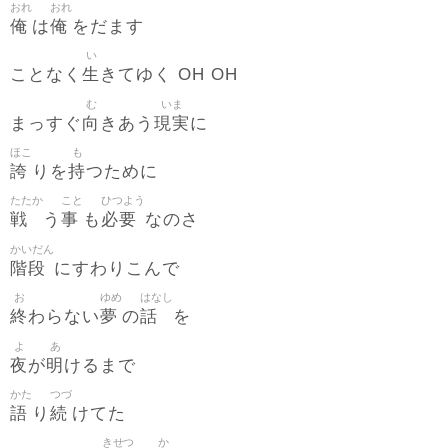
おれ
おれ
俺
俺
は
をだます
い
生
ことなく
きてゆく OH OH
む
いま
向
現実
まっすぐ
きあう
に
ほこ
も
誇
持
りを
つために
たたか
こと
ひつよう
戦
事
必要
う
も
なのさ
かいだん
階段
にすわりこんで
お
ゆめ
はなし
終
夢
話
わらない
の
を
よ
あ
夜
明
が
けるまで
かた
つづ
語
続
り
けてた
きせつ
か