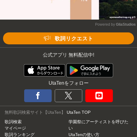
Powered by 
GliaStudios
Mute
歌詞リクエスト
公式アプリ 無料配信中!
UtaTenをフォロー
無料歌詞検索サイト【UtaTen】
UtaTen TOP
歌詞検索
学園祭にアーティストを呼びた
マイページ
い
歌詞ランキング
UtaTenの使い方