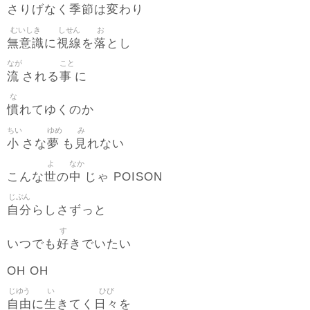
季節
変
さりげなく
は
わり
むいしき
しせん
お
無意識
視線
落
に
を
とし
なが
こと
流
事
される
に
な
慣
れてゆくのか
ちい
ゆめ
み
小
夢
見
さな
も
れない
よ
なか
世
中
こんな
の
じゃ POISON
じぶん
自分
らしさずっと
す
好
いつでも
きでいたい
OH OH
じゆう
い
ひび
自由
生
日々
に
きてく
を