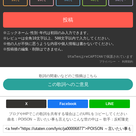
投稿
※ニックネーム･性別･年代は初回のみ入力できます。
※レビューは全角10文字以上、500文字以内で入力してください。
※他の人が不快に思うような内容や個人情報は書かないでください。
※投稿後の編集・削除はできません。
UtaTenはreCAPTCHAで保護されています
-
プライバシー
利用契約
歌詞の間違いなどのご指摘はこちら
この歌詞へのご意見
X
Facebook
LINE
ブログやHPでこの歌詞を共有する場合はこのURLをコピーしてください
曲名：POISON ～言いたい事も言えないこんな世の中は～ 歌手：反町隆史