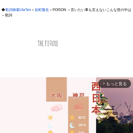
歌詞検索UtaTen
反町隆史
POISON ～言いたい事も言えないこんな世の中は
～歌詞
もっと見る
arrow_forward_ios