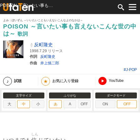
POISON ～言いたい事も言えないこんな世の中は～ 歌詞 反町隆史 ふりがな付
よみ：ぽいずん ～いいたいこともいえないこんなよのなかは～
POISON ～言いたい事も言えないこんな世の中
は～
歌詞
反町隆史
1998.7.29 リリース
作詞
反町隆史
作曲
井上慎二郎
#J-POP
YouTube
★
試聴
お気に入り登録
文字サイズ
ふりがな
ダークモード
大
中
小
あ
A
OFF
ON
OFF
しん