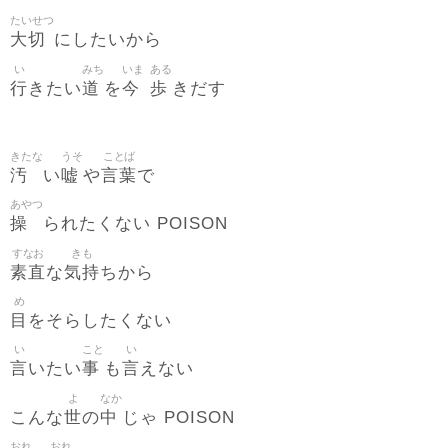
たいせつ
大切
にしたいから
い
みち
いま
ある
行
道
今
歩
きたい
を
きだす
きたな
うそ
ことば
汚
嘘
言葉
い
や
で
あやつ
操
られたくない POISON
すなお
きも
素直
気持
な
ちから
め
目
をそらしたくない
い
こと
い
言
事
言
いたい
も
えない
よ
なか
世
中
こんな
の
じゃ POISON
おれ
おれ