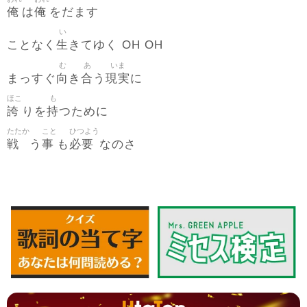
俺
俺
は
をだます
い
生
ことなく
きてゆく OH OH
む
あ
いま
向
合
現実
まっすぐ
き
う
に
ほこ
も
誇
持
りを
つために
たたか
こと
ひつよう
戦
事
必要
う
も
なのさ