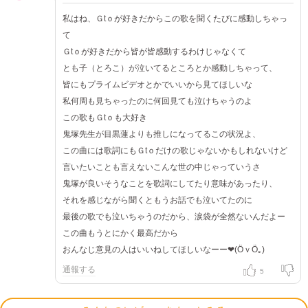
私はね、Ｇtｏが好きだからこの歌を聞くたびに感動しちゃっ
て
Ｇtｏが好きだから皆が皆感動するわけじゃなくて
とも子（とろこ）が泣いてるところとか感動しちゃって、
皆にもプライムビデオとかでいいから見てほしいな
私何周も見ちゃったのに何回見ても泣けちゃうのよ
この歌もＧtｏも大好き
鬼塚先生が目黒蓮よりも推しになってるこの状況よ、
この曲には歌詞にもＧtｏだけの歌じゃないかもしれないけど
言いたいことも言えないこんな世の中じゃっていうさ
鬼塚が良いそうなことを歌詞にしてたり意味があったり、
それを感じながら聞くともうお話でも泣いてたのに
最後の歌でも泣いちゃうのだから、涙袋が全然ないんだよー
この曲もうとにかく最高だから
おんなじ意見の人はいいねしてほしいなーー❤(ӦｖӦ｡)
通報する
5