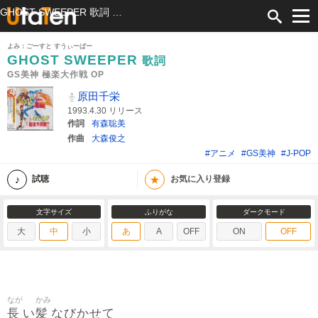
GHOST SWEEPER 歌詞 原田千栄 GS美神 極楽大作戦 OP ふりがな付
よみ：ごーすと すうぃーぱー
GHOST SWEEPER
歌詞
GS美神 極楽大作戦 OP
原田千栄
1993.4.30 リリース
作詞
有森聡美
作曲
大森俊之
#アニメ
#GS美神
#J-POP
★
試聴
お気に入り登録
文字サイズ
ふりがな
ダークモード
大
中
小
あ
A
OFF
ON
OFF
なが
かみ
長
髪
い
なびかせて