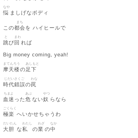
なや
悩
ましげなボディ
まち
都会
この
を ハイヒールで
と
まわ
跳
回
び
れば
Big money coming, yeah!
まてんろう
あしもと
摩天楼
足下
の
じだいさくご
わな
時代錯誤
罠
の
ちまよ
あぶ
やつ
血迷
危
奴
った
ない
らなら
ごくらく
極楽
へいかせちゃうわ
だいたん
わたし
わざ
なか
大胆
私
業
中
な
の
の