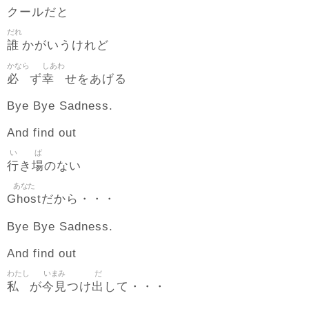
クールだと
だれ
誰
かがいうけれど
かなら
しあわ
必
幸
ず
せをあげる
Bye Bye Sadness.
And find out
い
ば
行
場
き
のない
あなた
Ghost
だから・・・
Bye Bye Sadness.
And find out
わたし
いまみ
だ
私
今見
出
が
つけ
して・・・