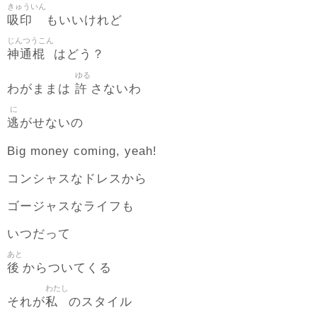
きゅういん
吸印
もいいけれど
じんつうこん
神通棍
はどう？
ゆる
許
わがままは
さないわ
に
逃
がせないの
Big money coming, yeah!
コンシャスなドレスから
ゴージャスなライフも
いつだって
あと
後
からついてくる
わたし
私
それが
のスタイル