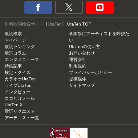
無料歌詞検索サイト【UtaTen】
UtaTen TOP
歌詞検索
学園祭にアーティストを呼びた
マイページ
い
歌詞ランキング
UtaTenの使い方
歌詞コラム
お問い合わせ
エンタメニュース
運営会社
特集記事
利用規約
検定・クイズ
プライバシーポリシー
カラオケUtaTen
提携媒体
ライブUtaTen
サイトマップ
インタビュー
ココだけメール
UtaTen X
歌詞リクエスト
アーティスト一覧