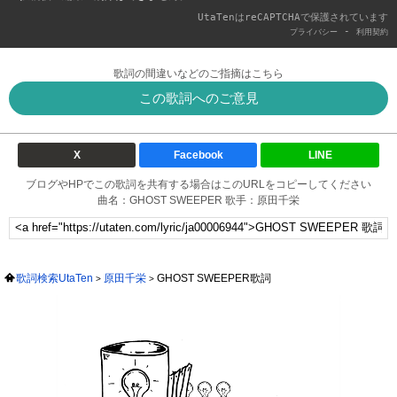
UtaTenはreCAPTCHAで保護されています
-
プライバシー
利用契約
歌詞の間違いなどのご指摘はこちら
この歌詞へのご意見
X
Facebook
LINE
ブログやHPでこの歌詞を共有する場合はこのURLをコピーしてください
曲名：GHOST SWEEPER 歌手：原田千栄
歌詞検索UtaTen
原田千栄
GHOST SWEEPER歌詞