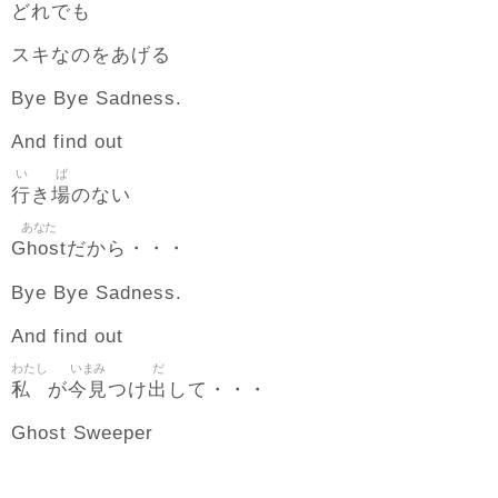
どれでも
スキなのをあげる
Bye Bye Sadness.
And find out
い
ば
行
場
き
のない
あなた
Ghost
だから・・・
Bye Bye Sadness.
And find out
わたし
いまみ
だ
私
今見
出
が
つけ
して・・・
Ghost Sweeper