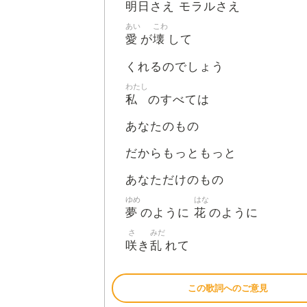
明日
さえ モラルさえ
あい
こわ
愛
壊
が
して
くれるのでしょう
わたし
私
のすべては
あなたのもの
だからもっともっと
あなただけのもの
ゆめ
はな
夢
花
のように
のように
さ
みだ
咲
乱
き
れて
この歌詞へのご意見