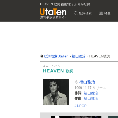
HEAVEN 歌詞 福山雅治 ふりがな付
歌詞検索
特集
歌詞検索UtaTen
福山雅治
HEAVEN歌詞
よみ：へぶん
HEAVEN
歌詞
福山雅治
1999.11.17 リリース
作詞
福山雅治
作曲
福山雅治
#J-POP