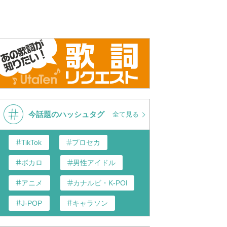
N - 福山雅治 (歌詞付き) -
【必見・名曲】福山雅治
福山雅治 - HE
 by and-J
HEAVEN
今話題のハッシュタグ
全て見る
TikTok
プロセカ
ボカロ
男性アイドル
アニメ
カナルビ・K-POP和訳
J-POP
キャラソン
あんスタ
歌い手