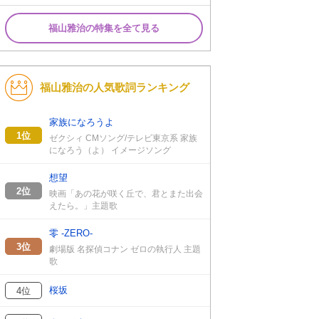
福山雅治の特集を全て見る
福山雅治の人気歌詞ランキング
家族になろうよ
1位
ゼクシィ CMソング/テレビ東京系 家族
になろう（よ） イメージソング
想望
2位
映画「あの花が咲く丘で、君とまた出会
えたら。」主題歌
零 -ZERO-
3位
劇場版 名探偵コナン ゼロの執行人 主題
歌
桜坂
4位