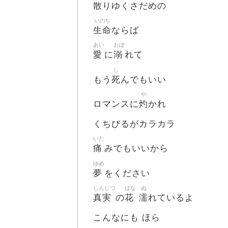
散
りゆくさだめの
いのち
生命
ならば
あい
おぼ
愛
溺
に
れて
し
死
もう
んでもいい
や
灼
ロマンスに
かれ
くちびるがカラカラ
いた
痛
みでもいいから
ゆめ
夢
をください
しんじつ
はな
ぬ
真実
花
濡
の
れているよ
こんなにも ほら