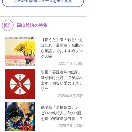
J-POPの新着ニュースを全て見る
福山雅治の特集
【春うた】春の歌といえ
ばこれ！最新曲・名曲か
ら童謡までおすすめソン
グ30選
2021年4月19日
映画「容疑者Xの献身」
謎が解けた時、涙が溢れ
出す！切ない愛のミステ
リー
2020年9月25日
劇場版「名探偵コナン
ゼロの執行人」3つの顔
を持つ安室透は何者！？
2020年8月30日