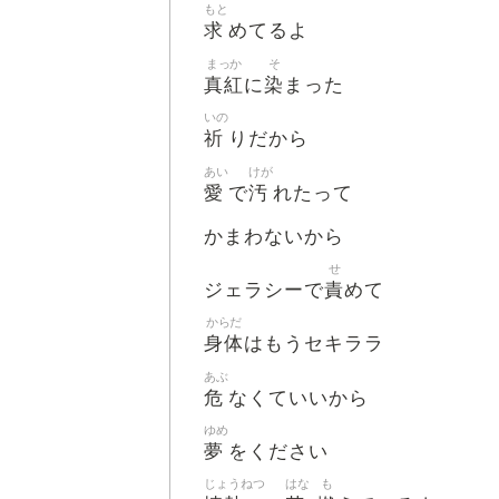
もと
求
めてるよ
まっか
そ
真紅
染
に
まった
いの
祈
りだから
あい
けが
愛
汚
で
れたって
かまわないから
せ
責
ジェラシーで
めて
からだ
身体
はもうセキララ
あぶ
危
なくていいから
ゆめ
夢
をください
じょうねつ
はな
も