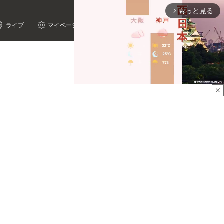
もっと見る
arrow_forward_ios
ライブ
マイページ
close
Mute