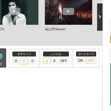
EN
福山哥Heaven
HEAVE
Covered
文字サイズ
ふりがな
ダークモード
果