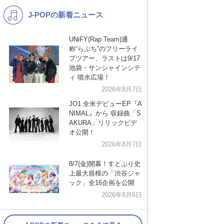
J-POPの新着ニュース
K-POP
演歌・歌謡
バンド
洋楽
UNiFY(Rap Team)通
称“らぷち”のフリーライ
VTuber
ディズニー
ブツアー、ラストは9/17
池袋・サンシャインシテ
ィ 噴水広場！
2026年8月7日
JO1 全米デビューEP『A
NIMAL』から 収録曲「S
AKURA」リリックビデ
オ公開！
2026年8月7日
8/7(金)開幕！すとぷり史
上最大規模の「渋谷ジャ
ック」全16企画を公開
2026年8月6日