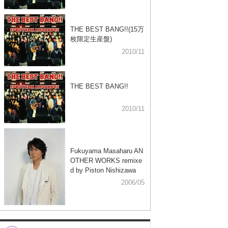
THE BEST BANG!!(15万
枚限定生産盤)
2010/11
THE BEST BANG!!
2010/11
Fukuyama Masaharu AN
OTHER WORKS remixe
d by Piston Nishizawa
2006/05