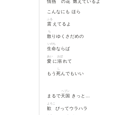
情熱
花
燃
の
えているよ
こんなにも ほら
ふる
震
えてるよ
ち
散
りゆくさだめの
いのち
生命
ならば
あい
おぼ
愛
溺
に
れて
し
死
もう
んでもいい
ヘブン
天国
まるで
きっと…
よろこ
歓
びってウラハラ