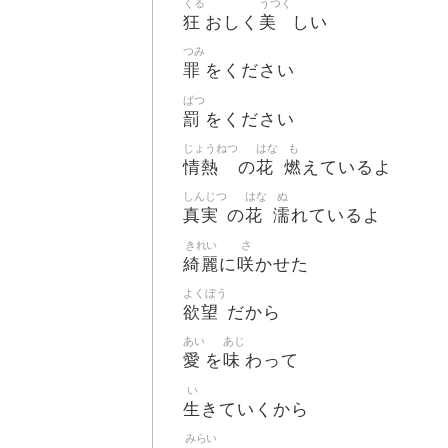
くる
うつく
狂
美
おしく
しい
つみ
罪
をください
ばつ
罰
をください
じょうねつ
はな
も
情熱
花
燃
の
えているよ
しんじつ
はな
ぬ
真実
花
濡
の
れているよ
きれい
さ
綺麗
咲
に
かせた
よくぼう
欲望
だから
あい
あじ
愛
味
を
わって
い
生
きていくから
みらい