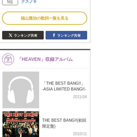
クスノキ
5位
福山雅治の歌詞一覧を見る
ランキング共有
ランキング共有
「HEAVEN」収録アルバム
「THE BEST BANG!!」
-ASIA LIMITED BANG!!-
2011/04
THE BEST BANG!!(初回
限定盤)
2010/11