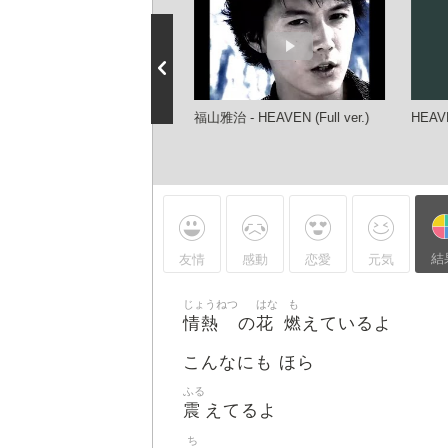
必見・名曲】福山雅治
福山雅治 - HEAVEN (Full ver.)
HEAV
AVEN
結
友情
感動
恋愛
元気
じょうねつ
はな
も
情熱
花
燃
の
えているよ
こんなにも ほら
ふる
震
えてるよ
ち