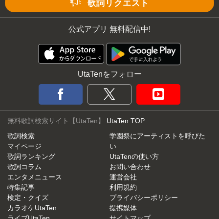
歌詞リクエスト
公式アプリ 無料配信中!
UtaTenをフォロー
無料歌詞検索サイト【UtaTen】
UtaTen TOP
歌詞検索
学園祭にアーティストを呼びた
マイページ
い
歌詞ランキング
UtaTenの使い方
歌詞コラム
お問い合わせ
エンタメニュース
運営会社
特集記事
利用規約
検定・クイズ
プライバシーポリシー
カラオケUtaTen
提携媒体
ライブUtaTen
サイトマップ