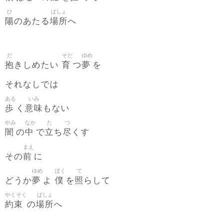
ひ
ばしょ
陽
場所
のあたる
へ
だ
そだ
ゆめ
抱
育
夢
きしめたい
つ
を
それなしでは
ある
いみ
歩
意味
く
もない
やみ
なか
た
つ
闇
中
立
尽
の
で
ち
くす
まえ
前
その
に
ゆめ
ぼく
て
夢
僕
照
どうか
よ
を
らして
やくそく
ばしょ
約束
場所
の
へ