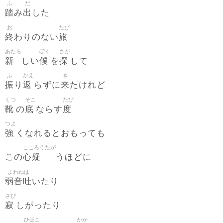
ふ
だ
踏
出
み
した
お
たび
終
旅
わりのない
あたら
ぼく
さが
新
僕
探
しい
を
して
ふ
かえ
き
振
返
来
り
らずに
たけれど
くつ
そこ
たび
靴
底
度
の
ならす
つよ
強
くなれるとおもっても
こころうたが
心疑
この
うほどに
よわねは
弱音吐
いたり
さび
寂
しがったり
ひほこ
かか