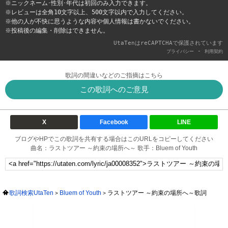
※ニックネーム･性別･年代は初回のみ入力できます。
※レビューは全角10文字以上、500文字以内で入力してください。
※他の人が不快に思うような内容や個人情報は書かないでください。
※投稿後の編集・削除はできません。
UtaTenはreCAPTCHAで保護されています
-
プライバシー
利用契約
歌詞の間違いなどのご指摘はこちら
この歌詞へのご意見
X
Facebook
LINE
ブログやHPでこの歌詞を共有する場合はこのURLをコピーしてください
曲名：ラストツアー ～約束の場所へ～ 歌手：Bluem of Youth
歌詞検索UtaTen
Bluem of Youth
ラストツアー ～約束の場所へ～歌詞