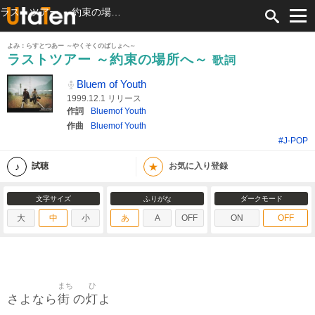
ラストツアー ～約束の場所へ～ 歌詞 Bluem of Youth ふりがな付
よみ：らすとつあー ～やくそくのばしょへ～
ラストツアー ～約束の場所へ～
歌詞
Bluem of Youth
1999.12.1 リリース
作詞
Bluemof Youth
作曲
Bluemof Youth
#J-POP
★
試聴
お気に入り登録
文字サイズ
ふりがな
ダークモード
大
中
小
あ
A
OFF
ON
OFF
まち
ひ
街
灯
さよなら
の
よ