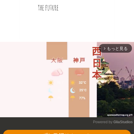
もっと見る
arrow_forward_ios
Powered by 
GliaStudios
Mute