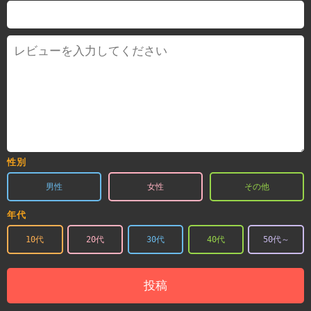
性別
男性
女性
その他
年代
10代
20代
30代
40代
50代～
投稿