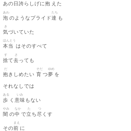
日誇
抱
あの
らしげに
えた
あわ
たち
泡
達
のようなプライド
も
き
気
づいていた
ほんとう
本当
はそのすべて
す
さ
捨
去
て
っても
だ
そだ
ゆめ
抱
育
夢
きしめたい
つ
を
それなしでは
ある
いみ
歩
意味
く
もない
やみ
なか
た
つ
闇
中
立
尽
の
で
ち
くす
まえ
前
その
に