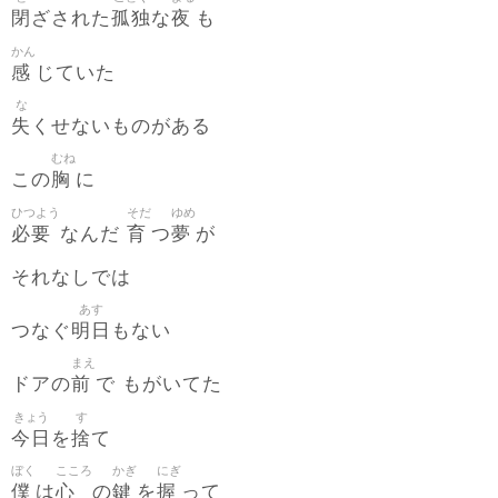
閉
孤独
夜
ざされた
な
も
かん
感
じていた
な
失
くせないものがある
むね
胸
この
に
ひつよう
そだ
ゆめ
必要
育
夢
なんだ
つ
が
それなしでは
あす
明日
つなぐ
もない
まえ
前
ドアの
で もがいてた
きょう
す
今日
捨
を
て
ぼく
こころ
かぎ
にぎ
僕
心
鍵
握
は
の
を
って