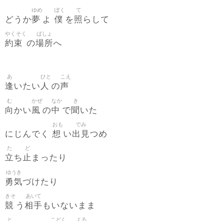
ゆめ
ぼく
て
夢
僕
照
どうか
よ
を
らして
やくそく
ばしょ
約束
場所
の
へ
あ
ひと
こえ
逢
人
声
いたい
の
む
かぜ
なか
き
向
風
中
聞
かい
の
で
いた
おも
でみ
想
出見
にじんでく
い
つめ
た
ど
立
止
ち
まったり
ゆうき
勇気
づけたり
きそ
あいて
競
相手
う
もいないまま
と
こどく
よる