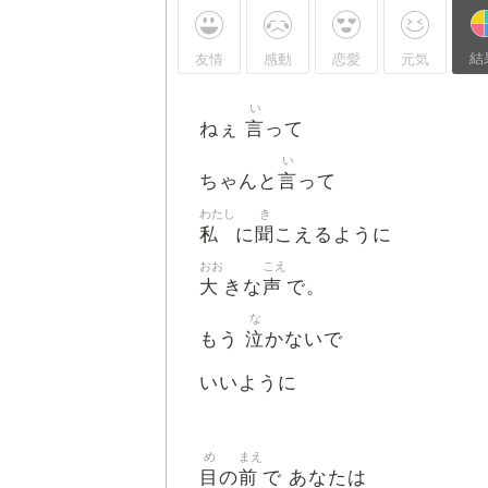
結
友情
感動
恋愛
元気
い
言
ねぇ
って
い
言
ちゃんと
って
わたし
き
私
聞
に
こえるように
おお
こえ
大
声
きな
で。
な
泣
もう
かないで
いいように
め
まえ
目
前
の
で あなたは