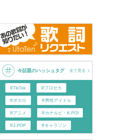
今話題のハッシュタグ
全て見る
TikTok
プロセカ
ボカロ
男性アイドル
アニメ
カナルビ・K-POP和訳
J-POP
キャラソン
あんスタ
歌い手