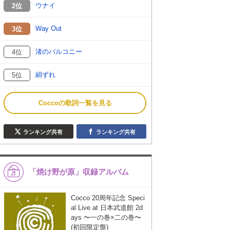
ウナイ
2位
Way Out
3位
渚のバルコニー
4位
絹ずれ
5位
Coccoの歌詞一覧を見る
ランキング共有
ランキング共有
「焼け野が原」収録アルバム
Cocco 20周年記念 Speci
al Live at 日本武道館 2d
ays 〜一の巻×二の巻〜
(初回限定盤)