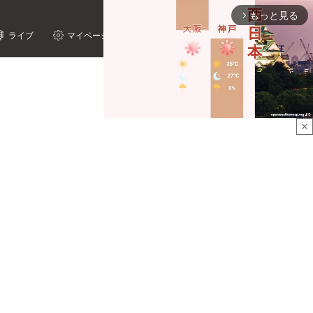
もっと見る
arrow_forward_ios
ライブ
マイページ
close
Mute