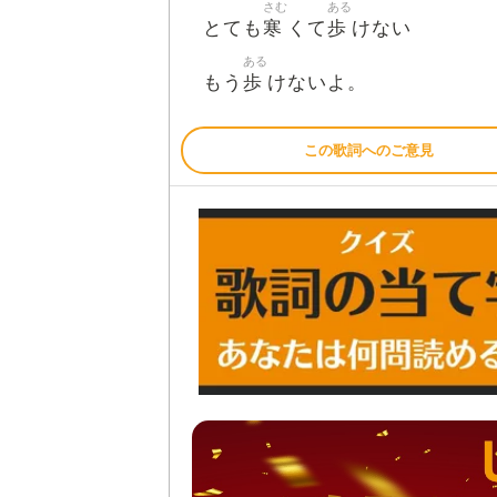
さむ
ある
寒
歩
とても
くて
けない
ある
歩
もう
けないよ。
この歌詞へのご意見