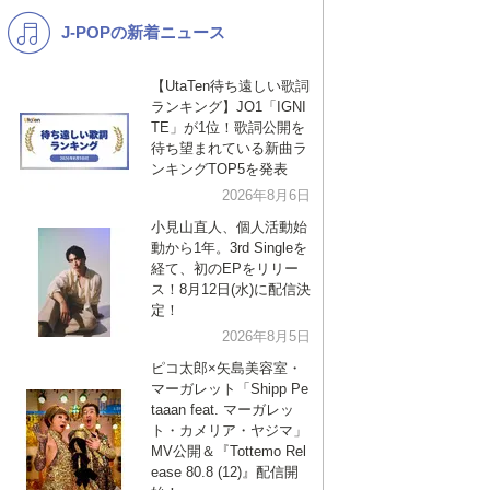
J-POPの新着ニュース
K-POP
バンド
演歌・歌謡
洋楽
【UtaTen待ち遠しい歌詞
ランキング】JO1「IGNI
VTuber
ディズニー
TE」が1位！歌詞公開を
待ち望まれている新曲ラ
ンキングTOP5を発表
2026年8月6日
小見山直人、個人活動始
動から1年。3rd Singleを
経て、初のEPをリリー
ス！8月12日(水)に配信決
定！
2026年8月5日
ピコ太郎×矢島美容室・
マーガレット「Shipp Pe
taaan feat. マーガレッ
ト・カメリア・ヤジマ」
MV公開＆『Tottemo Rel
ease 80.8 (12)』配信開