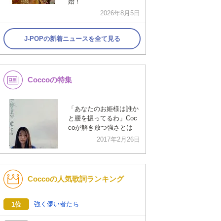
始！
2026年8月5日
J-POPの新着ニュースを全て見る
Coccoの特集
「あなたのお姫様は誰か
と腰を振ってるわ」Coc
coが解き放つ強さとは
2017年2月26日
Coccoの人気歌詞ランキング
強く儚い者たち
1位