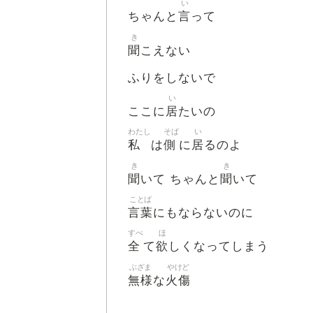
い
言
ちゃんと
って
き
聞
こえない
ふりをしないで
い
居
ここに
たいの
わたし
そば
い
私
側
居
は
に
るのよ
き
き
聞
聞
いて ちゃんと
いて
ことば
言葉
にもならないのに
すべ
ほ
全
欲
て
しくなってしまう
ぶざま
やけど
無様
火傷
な