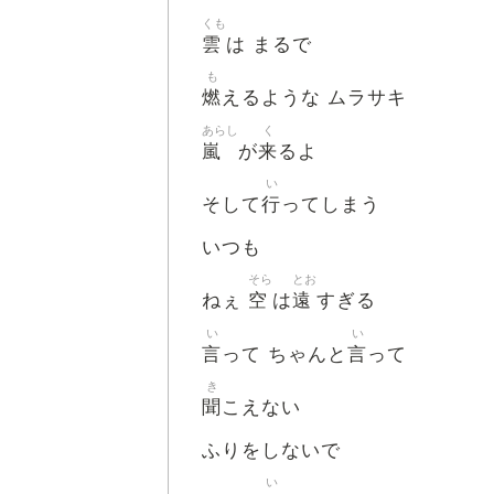
くも
雲
は まるで
も
燃
えるような ムラサキ
あらし
く
嵐
来
が
るよ
い
行
そして
ってしまう
いつも
そら
とお
空
遠
ねぇ
は
すぎる
い
い
言
言
って ちゃんと
って
き
聞
こえない
ふりをしないで
い