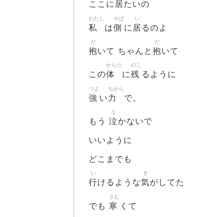
居
ここに
たいの
わたし
そば
い
私
側
居
は
に
るのよ
だ
だ
抱
抱
いて ちゃんと
いて
からだ
のこ
体
残
この
に
るように
つよ
ちから
強
力
い
で。
な
泣
もう
かないで
いいように
どこまでも
い
き
行
気
けるような
がしてた
さむ
寒
でも
くて