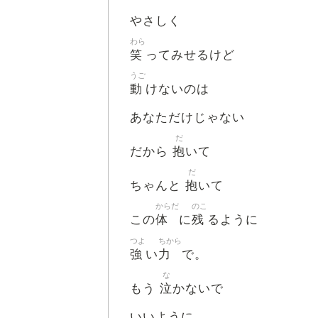
やさしく
わら
笑
ってみせるけど
うご
動
けないのは
あなただけじゃない
だ
抱
だから
いて
だ
抱
ちゃんと
いて
からだ
のこ
体
残
この
に
るように
つよ
ちから
強
力
い
で。
な
泣
もう
かないで
いいように