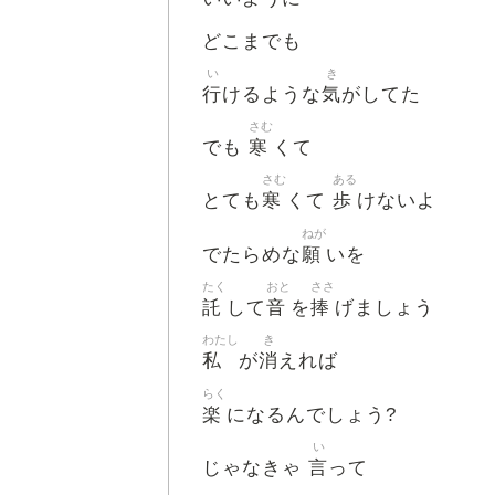
どこまでも
い
き
行
気
けるような
がしてた
さむ
寒
でも
くて
さむ
ある
寒
歩
とても
くて
けないよ
ねが
願
でたらめな
いを
たく
おと
ささ
託
音
捧
して
を
げましょう
わたし
き
私
消
が
えれば
らく
楽
になるんでしょう?
い
言
じゃなきゃ
って