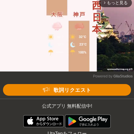
もっと見る
arrow_forward_ios
Powered by 
GliaStudios
Mute
歌詞リクエスト
公式アプリ 無料配信中!
UtaTenをフォロー