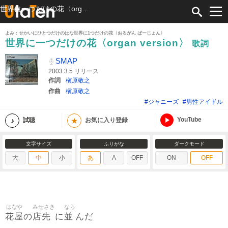
世界に一つだけの花〈organ version〉 歌詞 SMAP ふりがな付
よみ：せかいにひとつだけのはな世界に1つだけの花〈おるがん ばーじょん〉
世界に一つだけの花〈organ version〉
歌詞
SMAP
2003.3.5 リリース
作詞
槇原敬之
作曲
槇原敬之
#ジャニーズ
#男性アイドル
YouTube
★
試聴
お気に入り登録
文字サイズ
ふりがな
ダークモード
大
中
小
あ
A
OFF
ON
OFF
はなや
みせさき
なら
花屋
店先
並
の
に
んだ