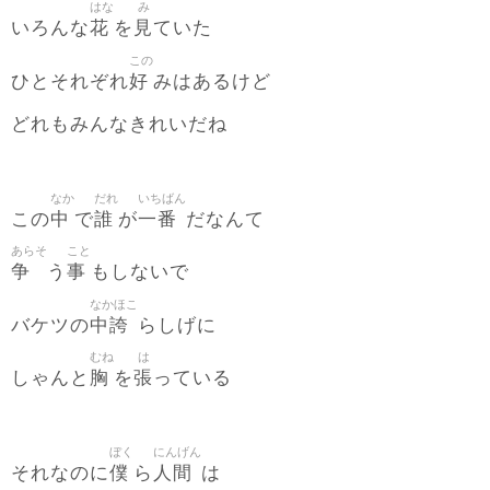
はな
み
花
見
いろんな
を
ていた
この
好
ひとそれぞれ
みはあるけど
どれもみんなきれいだね
なか
だれ
いちばん
中
誰
一番
この
で
が
だなんて
あらそ
こと
争
事
う
もしないで
なかほこ
中誇
バケツの
らしげに
むね
は
胸
張
しゃんと
を
っている
ぼく
にんげん
僕
人間
それなのに
ら
は