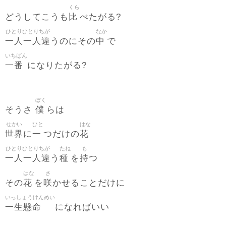
くら
比
どうしてこうも
べたがる?
ひとりひとりちが
なか
一人一人違
中
うのにその
で
いちばん
一番
になりたがる?
ぼく
僕
そうさ
らは
せかい
ひと
はな
世界
一
花
に
つだけの
ひとりひとりちが
たね
も
一人一人違
種
持
う
を
つ
はな
さ
花
咲
その
を
かせることだけに
いっしょうけんめい
一生懸命
になればいい