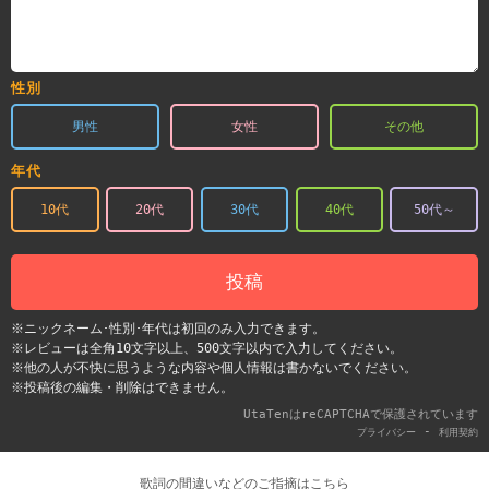
性別
男性
女性
その他
年代
10代
20代
30代
40代
50代～
投稿
※ニックネーム･性別･年代は初回のみ入力できます。
※レビューは全角10文字以上、500文字以内で入力してください。
※他の人が不快に思うような内容や個人情報は書かないでください。
※投稿後の編集・削除はできません。
UtaTenはreCAPTCHAで保護されています
-
プライバシー
利用契約
歌詞の間違いなどのご指摘はこちら