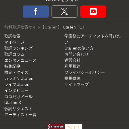
無料歌詞検索サイト【UtaTen】
UtaTen TOP
歌詞検索
学園祭にアーティストを呼びた
マイページ
い
歌詞ランキング
UtaTenの使い方
歌詞コラム
お問い合わせ
エンタメニュース
運営会社
特集記事
利用規約
検定・クイズ
プライバシーポリシー
カラオケUtaTen
提携媒体
ライブUtaTen
サイトマップ
インタビュー
ココだけメール
UtaTen X
歌詞リクエスト
アーティスト一覧