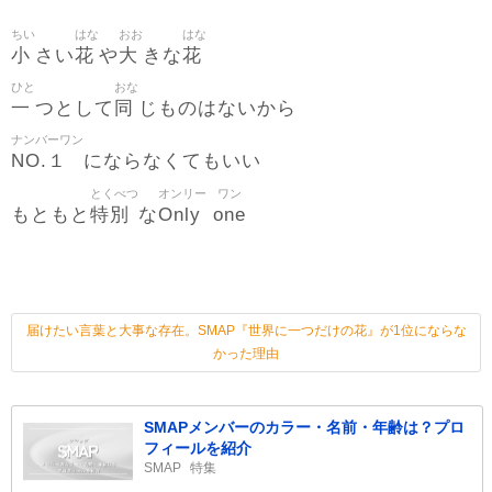
ちい
はな
おお
はな
小
花
大
花
さい
や
きな
ひと
おな
一
同
つとして
じものはないから
ナンバーワン
NO.１
にならなくてもいい
とくべつ
オンリー
ワン
特別
Only
one
もともと
な
届けたい言葉と大事な存在。SMAP『世界に一つだけの花』が1位にならな
かった理由
SMAPメンバーのカラー・名前・年齢は？プロ
フィールを紹介
SMAP
特集