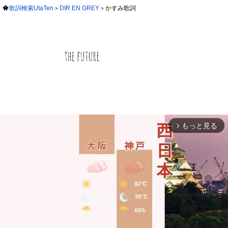
歌詞検索UtaTen
DIR EN GREY
かすみ歌詞
もっと見る
arrow_forward_ios