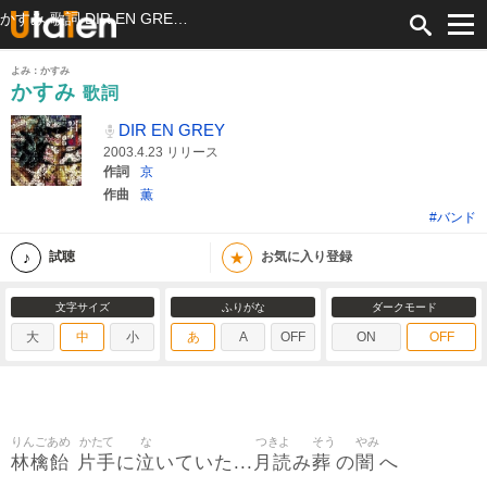
かすみ 歌詞 DIR EN GREY ふりがな付
よみ：かすみ
かすみ
歌詞
DIR EN GREY
2003.4.23 リリース
作詞
京
作曲
薫
#バンド
★
試聴
お気に入り登録
文字サイズ
ふりがな
ダークモード
大
中
小
あ
A
OFF
ON
OFF
りんごあめ
かたて
な
つきよ
そう
やみ
林檎飴
片手
泣
月読
葬
闇
に
いていた...
み
の
へ