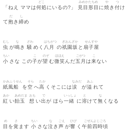
どこ
みめかたちめ
や
つ
何処
見目形目
焼
付
「ねえ ママは
にいるの?」
に
き
け
だ
し
抱
締
て
き
め
むし
な
ざわ
はちがつ
ぎおんざか
せんすや
虫
鳴
騒
八月
祇園坂
扇子屋
が
き
めく
の
と
ちい
こ
のぞ
ほほえ
ごがつ
こ
小
子
望
微笑
五月
来
さな この
が
む
んだ
は
ない
かみふうせん
そら
たか
なみだ
あふ
紙風船
空
高
涙
溢
を
へ
くそこには
が
れて
あか
あめだま
おも
で
いっしょ
と
な
紅
飴玉
想
出
一緒
溶
無
い
い
が ほら
に
けて
くなる
め
さ
ちい
な
ごえ
ひび
ごぜんよじごろ
目
覚
小
泣
声
響
午前四時頃
を
ます
さな
き
が
く