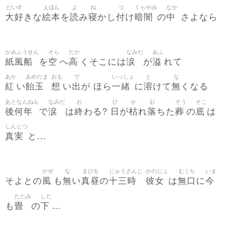
だいす
えほん
よ
ね
つ
くらやみ
なか
大好
絵本
読
寝
付
暗闇
中
きな
を
み
かし
け
の
さよなら
かみふうせん
そら
たか
なみだ
あふ
紙風船
空
高
涙
溢
を
へ
くそこには
が
れて
あか
あめだま
おも
で
いっしょ
と
な
紅
飴玉
想
出
一緒
溶
無
い
い
が ほら
に
けて
くなる
あとなんねん
なみだ
お
ひ
か
お
そう
そこ
後何年
涙
終
日
枯
落
葬
底
で
は
わる?
が
れ
ちた
の
は
しんじつ
真実
と...
かぜ
な
まひる
じゅうさんじ
かのじょ
むくち
いま
風
無
真昼
十三時
彼女
無口
今
そよとの
も
い
の
は
に
たたみ
した
畳
下
も
の
…