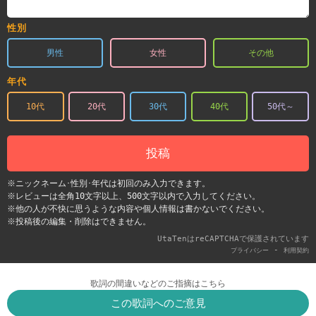
性別
男性
女性
その他
年代
10代
20代
30代
40代
50代～
投稿
※ニックネーム･性別･年代は初回のみ入力できます。
※レビューは全角10文字以上、500文字以内で入力してください。
※他の人が不快に思うような内容や個人情報は書かないでください。
※投稿後の編集・削除はできません。
UtaTenはreCAPTCHAで保護されています
-
プライバシー
利用契約
歌詞の間違いなどのご指摘はこちら
この歌詞へのご意見