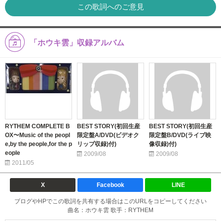
この歌詞へのご意見
「ホウキ雲」収録アルバム
RYTHEM COMPLETE B
BEST STORY(初回生産
BEST STORY(初回生産
OX〜Music of the peopl
限定盤A/DVD(ビデオク
限定盤B/DVD(ライブ映
e,by the people,for the p
リップ収録)付)
像収録)付)
eople
2009/08
2009/08
2011/05
X
Facebook
LINE
ブログやHPでこの歌詞を共有する場合はこのURLをコピーしてください
曲名：ホウキ雲 歌手：RYTHEM