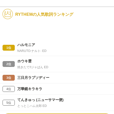
RYTHEMの人気歌詞ランキング
ハルモニア
1位
NARUTO-ナルト- ED
ホウキ雲
2位
焼きたて!!ジャぱん ED
三日月ラプソディー
3位
万華鏡キラキラ
4位
てんきゅっ (ニューサマー便)
5位
とっとこハム太郎 ED