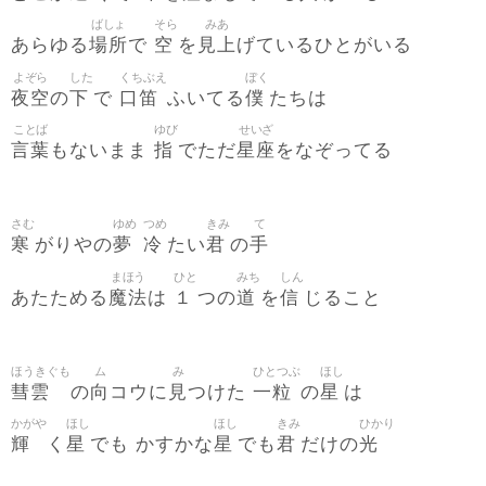
ばしょ
そら
みあ
場所
空
見上
あらゆる
で
を
げているひとがいる
よぞら
した
くちぶえ
ぼく
夜空
下
口笛
僕
の
で
ふいてる
たちは
ことば
ゆび
せいざ
言葉
指
星座
もないまま
でただ
をなぞってる
さむ
ゆめ
つめ
きみ
て
寒
夢
冷
君
手
がりやの
たい
の
まほう
ひと
みち
しん
魔法
１
道
信
あたためる
は
つの
を
じること
ほうきぐも
ム
み
ひとつぶ
ほし
彗雲
向
見
一粒
星
の
コウに
つけた
の
は
かがや
ほし
ほし
きみ
ひかり
輝
星
星
君
光
く
でも かすかな
でも
だけの