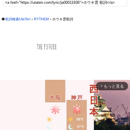
歌詞検索UtaTen
RYTHEM
ホウキ雲歌詞
もっと見る
arrow_forward_ios