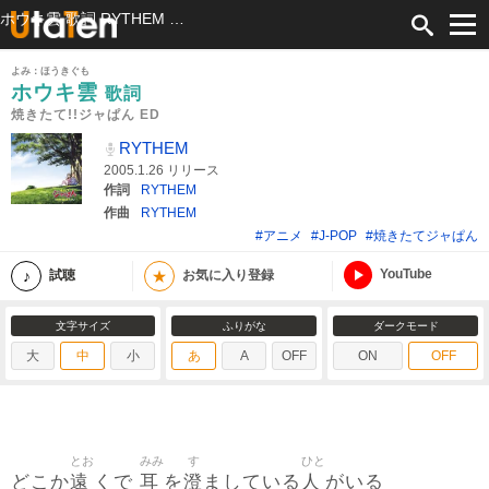
ホウキ雲 歌詞 RYTHEM 焼きたて!!ジャぱん ED ふりがな付
よみ：ほうきぐも
ホウキ雲
歌詞
焼きたて!!ジャぱん ED
RYTHEM
2005.1.26 リリース
作詞
RYTHEM
作曲
RYTHEM
#アニメ
#J-POP
#焼きたてジャぱん
YouTube
★
試聴
お気に入り登録
文字サイズ
ふりがな
ダークモード
大
中
小
あ
A
OFF
ON
OFF
とお
みみ
す
ひと
遠
耳
澄
人
どこか
くで
を
ましている
がいる