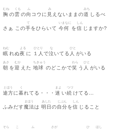
むね
くも
ム
み
みち
胸
雲
向
見
道
の
の
コウに
えないままの
しるべ
て
いまなに
しん
手
今何
信
さぁ この
をひらいて
を
じますか?
ねむ
よる
ひとり
な
ひと
眠
夜
１人
泣
人
れぬ
に
で
いてる
がいる
あさ
むか
ちきゅう
わら
ひと
朝
迎
地球
笑
人
を
えた
のどこかで
う
がいる
とほう
く
まよ
つづ
途方
暮
迷
続
に
れてる・・・
い
けてる…
まほう
あした
じぶん
しん
魔法
明日
自分
信
ふみだす
は
の
を
じること
そら
こ
ム
さが
ひ
ほし