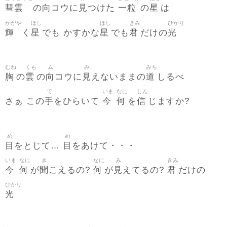
彗雲
向
見
一粒
星
の
コウに
つけた
の
は
かがや
ほし
ほし
きみ
ひかり
輝
星
星
君
光
く
でも かすかな
でも
だけの
むね
くも
ム
み
みち
胸
雲
向
見
道
の
の
コウに
えないままの
しるべ
て
いま
なに
しん
手
今
何
信
さぁ この
をひらいて
を
じますか?
め
め
目
目
をとじて…
をあけて・・・
いま
なに
き
なに
み
きみ
今
何
聞
何
見
君
が
こえるの?
が
えてるの?
だけの
ひかり
光