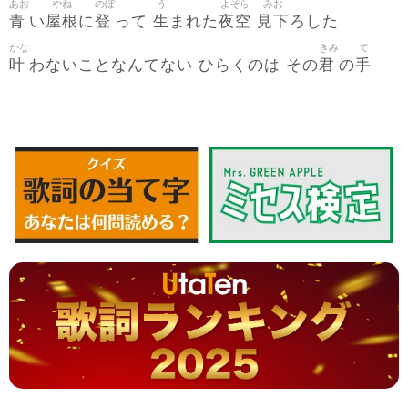
あお
やね
のぼ
う
よぞら
みお
青
屋根
登
生
夜空
見下
い
に
って
まれた
ろした
かな
きみ
て
叶
君
手
わないことなんてない ひらくのは その
の