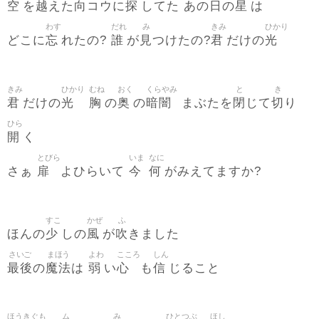
空
越
向
探
日
星
を
えた
コウに
してた あの
の
は
わす
だれ
み
きみ
ひかり
忘
誰
見
君
光
どこに
れたの?
が
つけたの?
だけの
きみ
ひかり
むね
おく
くらやみ
と
き
君
光
胸
奥
暗闇
閉
切
だけの
の
の
まぶたを
じて
り
ひら
開
く
とびら
いま
なに
扉
今
何
さぁ
よひらいて
がみえてますか?
すこ
かぜ
ふ
少
風
吹
ほんの
しの
が
きました
さいご
まほう
よわ
こころ
しん
最後
魔法
弱
心
信
の
は
い
も
じること
ほうきぐも
ム
み
ひとつぶ
ほし