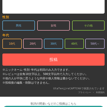
性別
男性
女性
その他
年代
10代
20代
30代
40代
50代～
投稿
※ニックネーム･性別･年代は初回のみ入力できます。
※レビューは全角10文字以上、500文字以内で入力してください。
※他の人が不快に思うような内容や個人情報は書かないでください。
※投稿後の編集・削除はできません。
UtaTenはreCAPTCHAで保護されています
-
プライバシー
利用契約
歌詞の間違いなどのご指摘はこちら