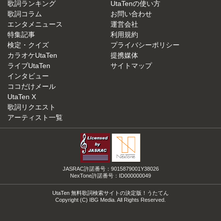
歌詞ランキング
UtaTenの使い方
歌詞コラム
お問い合わせ
エンタメニュース
運営会社
特集記事
利用規約
検定・クイズ
プライバシーポリシー
カラオケUtaTen
提携媒体
ライブUtaTen
サイトマップ
インタビュー
ココだけメール
UtaTen X
歌詞リクエスト
アーティスト一覧
JASRAC許諾番号：9015879001Y38026
NexTone許諾番号：ID000000049
UtaTen 無料歌詞検索サイトの決定版！うたてん
Copyright (C) IBG Media. All Rights Reserved.