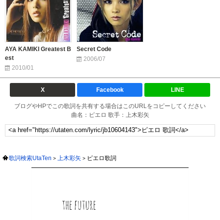
AYA KAMIKI Greatest B
Secret Code
est
2006/07
2010/01
X
Facebook
LINE
ブログやHPでこの歌詞を共有する場合はこのURLをコピーしてください
曲名：ピエロ 歌手：上木彩矢
歌詞検索UtaTen
上木彩矢
ピエロ歌詞