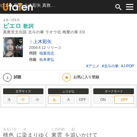
ピエロ 歌詞 上木彩矢 真救世主伝説 北斗の拳 ラオウ伝 殉愛の章 ED ふりがな付
よみ：ぴえろ
ピエロ
歌詞
真救世主伝説 北斗の拳 ラオウ伝 殉愛の章 ED
上木彩矢
2006.4.12 リリース
作詞
稲葉浩志
作曲
松本孝弘
#アニメ
#北斗の拳
#J-POP
★
試聴
お気に入り登録
文字サイズ
ふりがな
ダークモード
大
中
小
あ
A
OFF
ON
OFF
ももいろ
そ
しののめ
お
桃色
染
東雲
追
に
まりゆく
を
いかけて