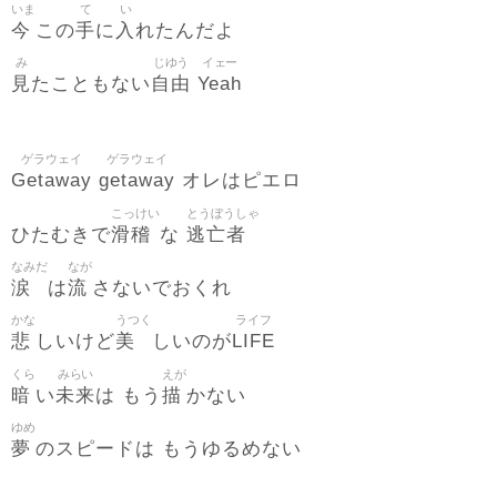
いま
て
い
今
手
入
この
に
れたんだよ
み
じゆう
イェー
見
自由
Yeah
たこともない
ゲラウェイ
ゲラウェイ
Getaway
getaway
オレはピエロ
こっけい
とうぼうしゃ
滑稽
逃亡者
ひたむきで
な
なみだ
なが
涙
流
は
さないでおくれ
かな
うつく
ライフ
悲
美
LIFE
しいけど
しいのが
くら
みらい
えが
暗
未来
描
い
は もう
かない
ゆめ
夢
のスピードは もうゆるめない