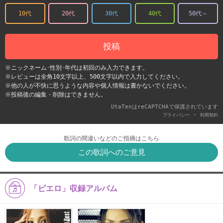
10代
20代
30代
40代
50代～
投稿
※ニックネーム･性別･年代は初回のみ入力できます。
※レビューは全角10文字以上、500文字以内で入力してください。
※他の人が不快に思うような内容や個人情報は書かないでください。
※投稿後の編集・削除はできません。
UtaTenはreCAPTCHAで保護されています
-
プライバシー
利用契約
歌詞の間違いなどのご指摘はこちら
この歌詞へのご意見
「ピエロ」収録アルバム