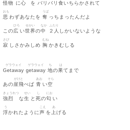
怪物
心
食
に
を バリバリ
いちらかされて
おも
うば
思
奪
わずあなたを
っちまったんだよ
ひろ
せかい
なか
ふたり
広
世界
中
２人
この
い
の
しかいないような
さび
むね
寂
胸
しさかみしめ
かきむしる
ゲラウェイ
ゲラウェイ
ち
は
Getaway
getaway
地
果
の
てまで
がけと
あお
そら
崖飛
青
空
あの
べば
い
きょうれつ
せい
し
にお
強烈
生
死
匂
な
と
の
い
う
こえ
あ
浮
声
上
かれたように
を
げる