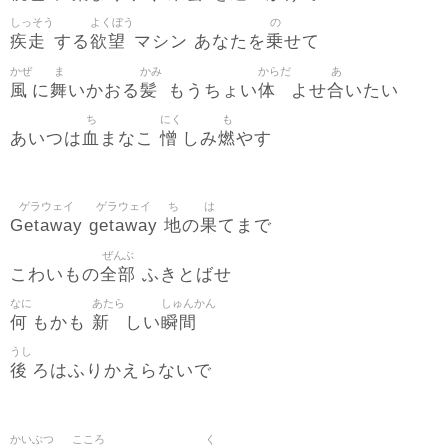
しっそう
よくぼう
の
疾走
欲望
乗
する
マシン あなたを
せて
かぜ
ま
かみ
からだ
あ
風
舞
髪
体
合
に
いかおる
もうちょい
よせ
いたい
ち
にく
も
血
憎
燃
あいつは
まなこ
しみ
やす
ゲラウェイ
ゲラウェイ
ち
は
Getaway
getaway
地
果
の
てまで
ぜんぶ
全部
こわいもの
ふきとばせ
なに
あたら
しゅんかん
何
新
瞬間
もかも
しい
うし
後
ろはふりかえらないで
かいぶつ
こころ
く