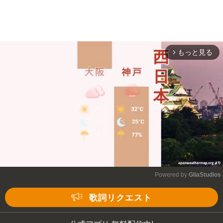
もっと見る
arrow_forward_ios
Powered by 
GliaStudios
Mute
歌詞リクエスト