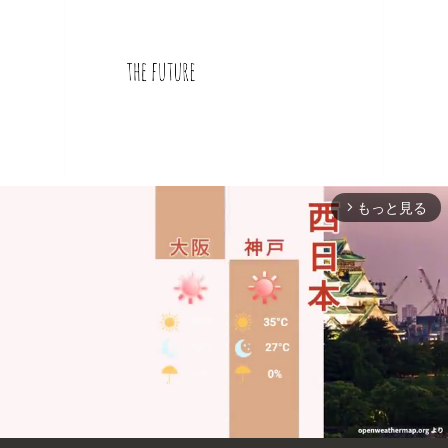
もっと見る
arrow_forward_ios