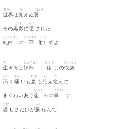
せかい
み
つばさ
世界
見
翼
は
えぬ
かげ
かく
黒影
隠
その
に
された
じゅんぱく
ひとはね
いと
純白
一羽
射止
の
めよ
い
しゅくはい
くちうつ
けいらく
生
祝杯
口移
快楽
きるは
しの
かわ
わら
いき
た
だ
渇
嗤
息
絶
絶
く
いも
も
え
えに
なぐさ
てのひら
慰
掌
まぐわいあう
みの
に
むな
ふく
虚
脹
しさだけが
らんで