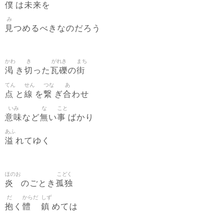
僕
未来
は
を
み
見
つめるべきなのだろう
かわ
き
がれき
まち
渇
切
瓦礫
街
き
った
の
てん
せん
つな
あ
点
線
繋
合
と
を
ぎ
わせ
いみ
な
こと
意味
無
事
など
い
ばかり
あふ
溢
れてゆく
ほのお
こどく
炎
孤独
のごとき
だ
からだ
しず
抱
體
鎮
く
めては