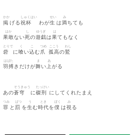
かか
しゅくはい
せい
み
掲
祝杯
生
満
げる
わが
は
ちても
はか
し
ゆうぎ
は
果敢
死
遊戯
果
ない
の
は
てもなく
とりで
く
こ
つめ
ここう
わし
砦
喰
込
爪
孤高
鷲
に
い
む
の
はばた
ま
あ
羽搏
舞
上
きだけが
い
がる
そうきゅう
たっけい
蒼穹
磔刑
あの
に
にしてくれたまえ
つみ
ばつ
う
とき
ぼく
み
罪
罰
生
時代
僕
視
と
を
む
を
は
る