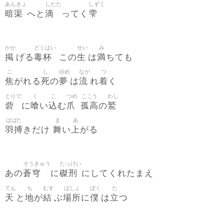
あんきょ
したた
しずく
暗渠
滴
雫
へと
ってく
かか
どくはい
せい
み
掲
毒杯
生
満
げる
この
は
ちても
こ
し
ゆめ
なが
つ
焦
死
夢
流
着
がれる
の
は
れ
く
とりで
く
こ
つめ
ここう
わし
砦
喰
込
爪
孤高
鷲
に
い
む
の
はばた
ま
あ
羽搏
舞
上
きだけ
い
がる
そうきゅう
たっけい
蒼穹
磔刑
あの
に
にしてくれたまえ
てん
ち
むす
ばしょ
ぼく
た
天
地
結
場所
僕
立
と
が
ぶ
に
は
つ