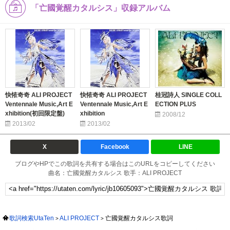
「亡國覚醒カタルシス」収録アルバム
快恠奇奇 ALI PROJECT
快恠奇奇 ALI PROJECT
桂冠詩人 SINGLE COLL
Ventennale Music,Art E
Ventennale Music,Art E
ECTION PLUS
xhibition(初回限定盤)
xhibition
2008/12
2013/02
2013/02
X
Facebook
LINE
ブログやHPでこの歌詞を共有する場合はこのURLをコピーしてください
曲名：亡國覚醒カタルシス 歌手：ALI PROJECT
歌詞検索UtaTen
ALI PROJECT
亡國覚醒カタルシス歌詞