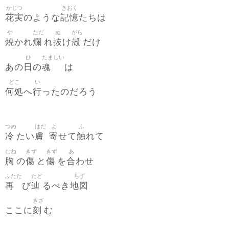
かじつ
きおく
花実
記憶
のような
たちは
や
ただ
ぬ
がら
焼
爛
抜
殻
かれ
れ
け
だけ
ひ
たましい
日
魂
あの
の
は
どこ
い
何処
行
へ
ったのだろう
つめ
はだ
よ
ふ
冷
膚
寄
触
たい
せて
れて
むね
きず
きず
あ
胸
傷
傷
合
の
と
を
わせ
ふたた
たど
ちず
再
辿
地図
び
るべき
きざ
刻
ここに
む