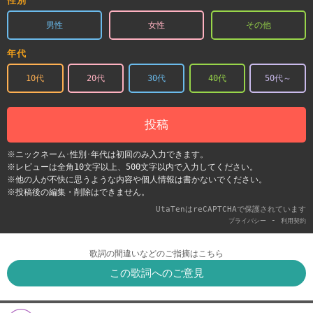
性別
男性
女性
その他
年代
10代
20代
30代
40代
50代～
投稿
※ニックネーム･性別･年代は初回のみ入力できます。
※レビューは全角10文字以上、500文字以内で入力してください。
※他の人が不快に思うような内容や個人情報は書かないでください。
※投稿後の編集・削除はできません。
UtaTenはreCAPTCHAで保護されています
-
プライバシー
利用契約
歌詞の間違いなどのご指摘はこちら
この歌詞へのご意見