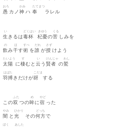
おろ
かみ
たてまつ
愚
神
奉
カノ
ハ
ラレル
い
どくはい
きゆう
くる
生
毒杯
杞憂
苦
きるは
の
しみを
の
ほ
すべ
だれ
さず
飲
干
術
誰
授
み
す
を
が
けよう
たいよう
す
い
けんじゃ
わし
太陽
棲
云
賢者
鷲
に
むと
う
の
はばた
こだま
羽搏
谺
きだけが
する
ふた
め
やど
双
眸
宿
この
つの
に
った
やみ
ひかり
どっち
闇
光
何方
と
その
で
ぼく
あした