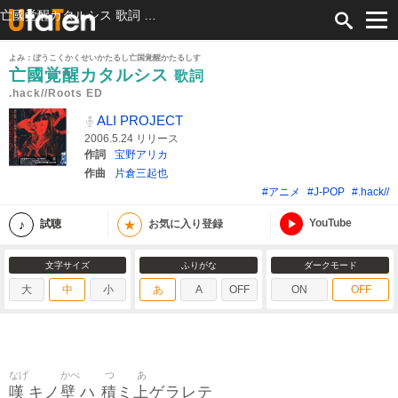
亡國覚醒カタルシス 歌詞 ALI PROJECT .hack//Roots ED ふりがな付
よみ：ぼうこくかくせいかたるし亡国覚醒かたるしす
亡國覚醒カタルシス
歌詞
.hack//Roots ED
ALI PROJECT
2006.5.24 リリース
作詞
宝野アリカ
作曲
片倉三起也
#アニメ
#J-POP
#.hack//
YouTube
★
試聴
お気に入り登録
文字サイズ
ふりがな
ダークモード
大
中
小
あ
A
OFF
ON
OFF
なげ
かべ
つ
あ
嘆
壁
積
上
キノ
ハ
ミ
ゲラレテ