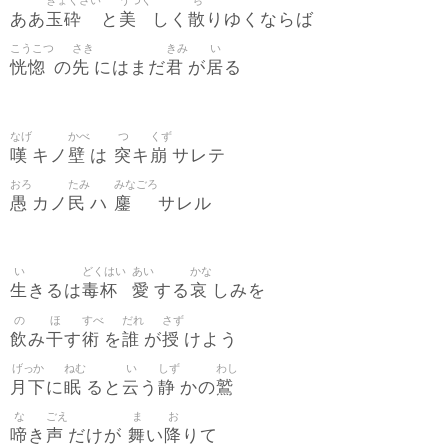
ぎょくさい
うつく
ち
玉砕
美
散
ああ
と
しく
りゆくならば
こうこつ
さき
きみ
い
恍惚
先
君
居
の
にはまだ
が
る
なげ
かべ
つ
くず
嘆
壁
突
崩
キノ
は
キ
サレテ
おろ
たみ
みなごろ
愚
民
鏖
カノ
ハ
サレル
い
どくはい
あい
かな
生
毒杯
愛
哀
きるは
する
しみを
の
ほ
すべ
だれ
さず
飲
干
術
誰
授
み
す
を
が
けよう
げっか
ねむ
い
しず
わし
月下
眠
云
静
鷲
に
ると
う
かの
な
ごえ
ま
お
啼
声
舞
降
き
だけが
い
りて