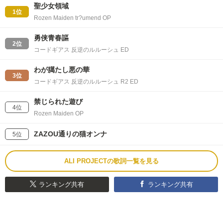
聖少女領域
1位
Rozen Maiden tr?umend OP
勇侠青春謳
2位
コードギアス 反逆のルルーシュ ED
わが臈たし悪の華
3位
コードギアス 反逆のルルーシュ R2 ED
禁じられた遊び
4位
Rozen Maiden OP
ZAZOU通りの猫オンナ
5位
ALI PROJECTの歌詞一覧を見る
ランキング共有
ランキング共有