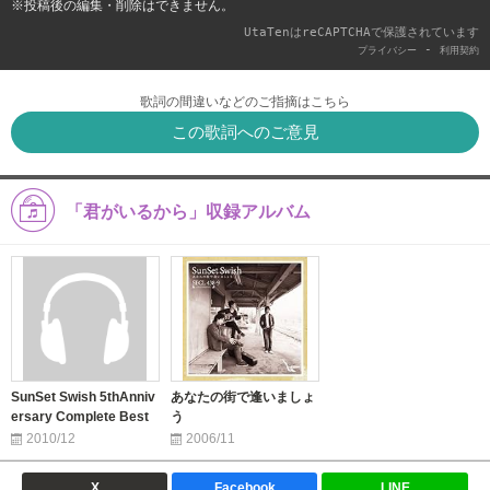
※投稿後の編集・削除はできません。
UtaTenはreCAPTCHAで保護されています
-
プライバシー
利用契約
歌詞の間違いなどのご指摘はこちら
この歌詞へのご意見
「君がいるから」収録アルバム
SunSet Swish 5thAnniv
あなたの街で逢いましょ
ersary Complete Best
う
2010/12
2006/11
X
Facebook
LINE