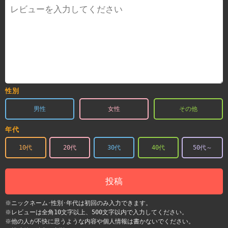
性別
男性
女性
その他
年代
10代
20代
30代
40代
50代～
投稿
※ニックネーム･性別･年代は初回のみ入力できます。
※レビューは全角10文字以上、500文字以内で入力してください。
※他の人が不快に思うような内容や個人情報は書かないでください。