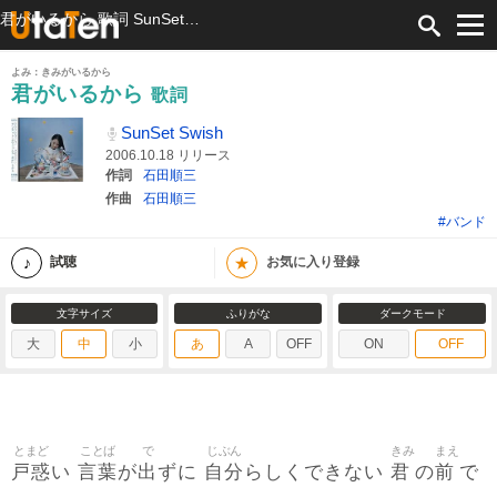
君がいるから 歌詞 SunSet Swish ふりがな付
よみ：きみがいるから
君がいるから
歌詞
SunSet Swish
2006.10.18 リリース
作詞
石田順三
作曲
石田順三
#バンド
★
試聴
お気に入り登録
文字サイズ
ふりがな
ダークモード
大
中
小
あ
A
OFF
ON
OFF
とまど
ことば
で
じぶん
きみ
まえ
戸惑
言葉
出
自分
君
前
い
が
ずに
らしくできない
の
で