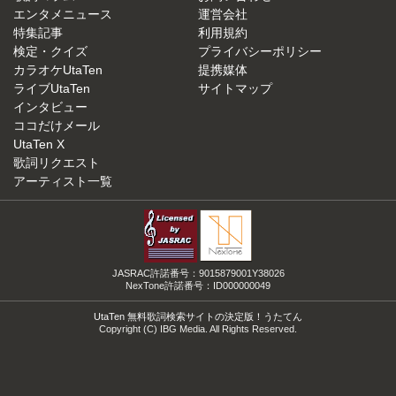
エンタメニュース
運営会社
特集記事
利用規約
検定・クイズ
プライバシーポリシー
カラオケUtaTen
提携媒体
ライブUtaTen
サイトマップ
インタビュー
ココだけメール
UtaTen X
歌詞リクエスト
アーティスト一覧
JASRAC許諾番号：9015879001Y38026
NexTone許諾番号：ID000000049
UtaTen 無料歌詞検索サイトの決定版！うたてん
Copyright (C) IBG Media. All Rights Reserved.