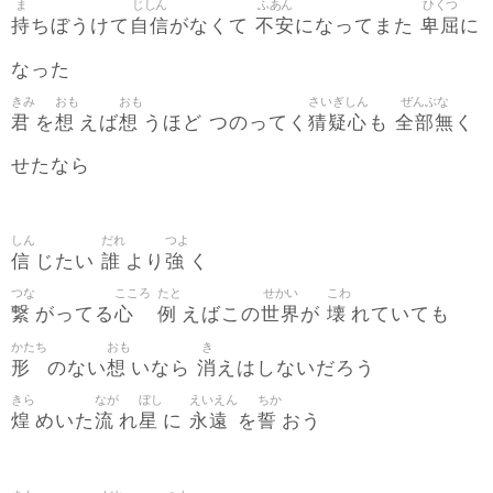
ま
じしん
ふあん
ひくつ
持
自信
不安
卑屈
ちぼうけて
がなくて
になってまた
に
なった
きみ
おも
おも
さいぎしん
ぜんぶな
君
想
想
猜疑心
全部無
を
えば
うほど つのってく
も
く
せたなら
しん
だれ
つよ
信
誰
強
じたい
より
く
つな
こころ
たと
せかい
こわ
繋
心
例
世界
壊
がってる
えばこの
が
れていても
かたち
おも
き
形
想
消
のない
いなら
えはしないだろう
きら
なが
ぼし
えいえん
ちか
煌
流
星
永遠
誓
めいた
れ
に
を
おう