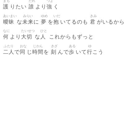
まも
だれ
つよ
護
誰
強
りたい
より
く
あいまい
みらい
ゆめ
いだ
きみ
曖昧
未来
夢
抱
君
な
に
を
いてるのも
がいるから
なに
たいせつ
ひと
何
大切
人
より
な
これからもずっと
ふたり
おな
じかん
きざ
ある
ゆ
二人
同
時間
刻
歩
行
で
じ
を
んで
いて
こう