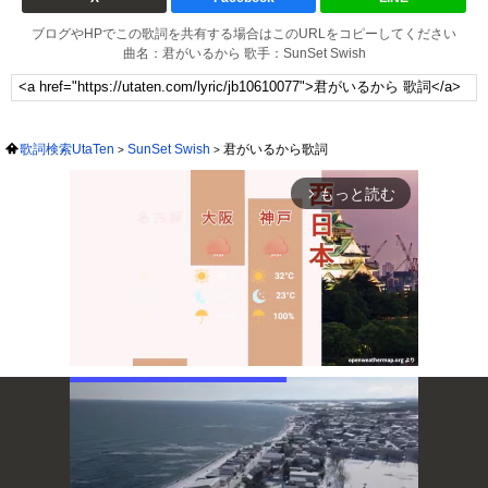
ブログやHPでこの歌詞を共有する場合はこのURLをコピーしてください
曲名：君がいるから 歌手：SunSet Swish
歌詞検索UtaTen
SunSet Swish
君がいるから歌詞
もっと読む
arrow_forward_ios
Mute