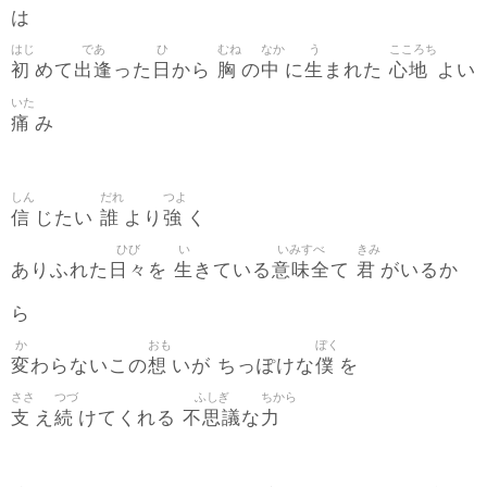
は
はじ
であ
ひ
むね
なか
う
こころち
初
出逢
日
胸
中
生
心地
めて
った
から
の
に
まれた
よい
いた
痛
み
しん
だれ
つよ
信
誰
強
じたい
より
く
ひび
い
いみすべ
きみ
日々
生
意味全
君
ありふれた
を
きている
て
がいるか
ら
か
おも
ぼく
変
想
僕
わらないこの
いが ちっぽけな
を
ささ
つづ
ふしぎ
ちから
支
続
不思議
力
え
けてくれる
な