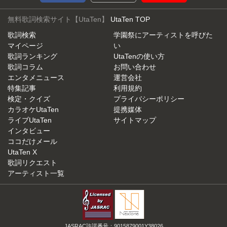
無料歌詞検索サイト【UtaTen】
UtaTen TOP
歌詞検索
学園祭にアーティストを呼びた
マイページ
い
歌詞ランキング
UtaTenの使い方
歌詞コラム
お問い合わせ
エンタメニュース
運営会社
特集記事
利用規約
検定・クイズ
プライバシーポリシー
カラオケUtaTen
提携媒体
ライブUtaTen
サイトマップ
インタビュー
ココだけメール
UtaTen X
歌詞リクエスト
アーティスト一覧
JASRAC許諾番号：9015879001Y38026