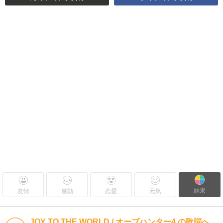
結果
友情
感動
恋愛
元気
JOY TO THE WORLD / オーブハンター4 の歌詞へ