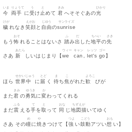
いま
りょうて
う
と
きみ
ひかり
今
両手
受
止
君
光
に
け
めて
へそそぐあの
けが
えがお
じゆう
サンライズ
穢
笑顔
自由
sunrise
れなき
と
の
おそ
ふ
だ
ちへい
さき
怖
踏
出
地平
先
もう
れることはないさ
み
した
の
あたら
ウィー
キャン
レッツ
ゴー
新
we
can
let's
go
さあ
しいはじまり【
,
】
せかいじゅう
とど
ま
こ
よろこ
世界中
届
待
焦
歓
ほら
に
く
ち
がれた
びが
きみ
ゆうき
か
君
勇気
変
また
の
に
わってくれる
ふる
て
と
おな
ちずえが
震
手
取
同
地図描
まだ
える
を
って
じ
いてゆく
め
や
つよ
こどう
おも
瞳
焼
強
鼓動
想
さあ その
に
きつけて【
い
アツい
い】