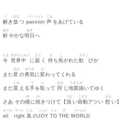
と
はな
パッション
こえ
解
放
passion
声
き
つ
をあげている
あざ
あす
鮮
明日
やかな
へ
いま
せかいじゅう
とど
ま
こ
よろこ
今
世界中
届
待
焦
歓
に
く
ち
がれた
びが
きみ
ゆうき
か
君
勇気
変
また
の
に
わってくれる
ふる
て
と
おな
ちずえが
震
手
取
同
地図描
まだ
える
を
って
じ
いてゆく
め
や
つよ
こどう
おも
瞳
焼
強
鼓動
想
さあ その
に
きつけて【
い
アツい
い】
オール
ライト
しん
ジョイ
トゥ
ザ
ワールド
all
right
真
JOY
TO
THE
WORLD
の