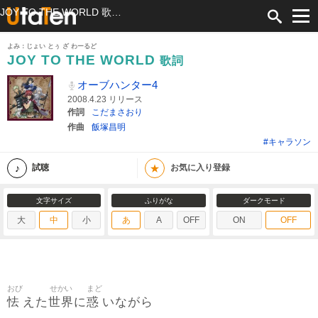
JOY TO THE WORLD 歌詞 オーブハンター4 ふりがな付
よみ：じょい とぅ ざ わーるど
JOY TO THE WORLD
歌詞
オーブハンター4
2008.4.23 リリース
作詞
こだまさおり
作曲
飯塚昌明
#キャラソン
★
試聴
お気に入り登録
文字サイズ
ふりがな
ダークモード
大
中
小
あ
A
OFF
ON
OFF
おび
せかい
まど
怯
世界
惑
えた
に
いながら