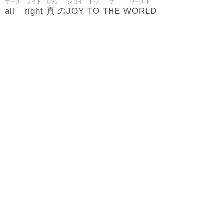
オール
ライト
しん
ジョイ
トゥ
ザ
ワールド
all
right
真
JOY
TO
THE
WORLD
の