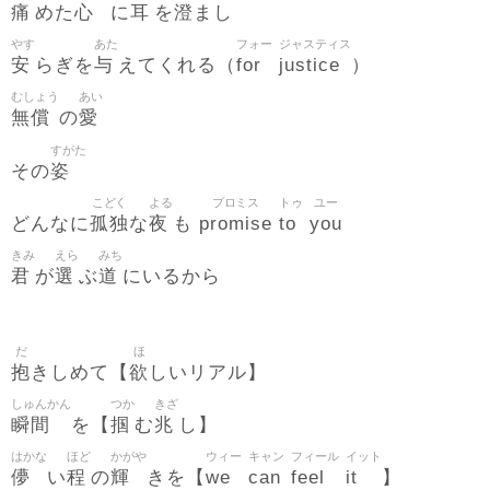
痛
心
耳
澄
めた
に
を
まし
やす
あた
フォー
ジャスティス
安
与
for
justice
らぎを
えてくれる（
）
むしょう
あい
無償
愛
の
すがた
姿
その
こどく
よる
プロミス
トゥ
ユー
孤独
夜
promise
to
you
どんなに
な
も
きみ
えら
みち
君
選
道
が
ぶ
にいるから
だ
ほ
抱
欲
きしめて【
しいリアル】
しゅんかん
つか
きざ
瞬間
掴
兆
を【
む
し】
はかな
ほど
かがや
ウィー
キャン
フィール
イット
儚
程
輝
we
can
feel
it
い
の
きを【
】