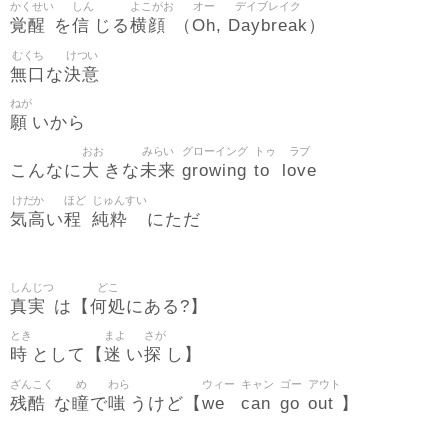
かくせい
しん
よこがお
オー
デイブレイク
覚醒
信
横顔
Oh
Daybreak
を
じる
（
,
）
むくち
けつい
無口
決意
な
ねが
願
いから
おお
みらい
グローイング
トゥ
ラブ
大
未来
growing
to
love
こんなに
きな
けだか
ほど
じゅんすい
気高
程
純粋
い
にただ
しんじつ
どこ
真実
何処
は【
にある?】
とき
まよ
さが
時
迷
探
として【
い
し】
ざんこく
め
わら
ウィー
キャン
ゴー
アウト
残酷
瞳
嗤
we
can
go
out
な
で
うけど【
】