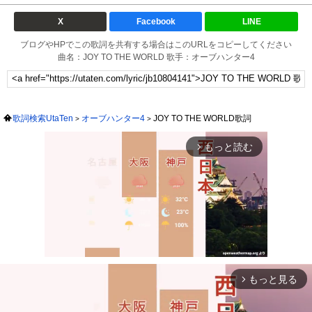
X
Facebook
LINE
ブログやHPでこの歌詞を共有する場合はこのURLをコピーしてください
曲名：JOY TO THE WORLD 歌手：オーブハンター4
歌詞検索UtaTen
オーブハンター4
JOY TO THE WORLD歌詞
もっと読む
arrow_forward_ios
もっと見る
arrow_forward_ios
Mute