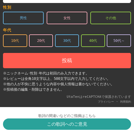
性別
男性
女性
その他
年代
10代
20代
30代
40代
50代～
投稿
※ニックネーム･性別･年代は初回のみ入力できます。
※レビューは全角10文字以上、500文字以内で入力してください。
※他の人が不快に思うような内容や個人情報は書かないでください。
※投稿後の編集・削除はできません。
UtaTenはreCAPTCHAで保護されています
-
プライバシー
利用契約
歌詞の間違いなどのご指摘はこちら
この歌詞へのご意見