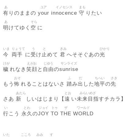
あ
ユア
イノセンス
まも
有
your
innocence
守
りのままの
りたい
あ
そら
明
空
けてゆく
に
いま
りょうて
う
と
きみ
ひかり
今
両手
受
止
君
光
に
け
めて
へそそぐあの
けが
えがお
じゆう
サンライズ
穢
笑顔
自由
sunrise
れなき
と
の
おそ
ふ
だ
ちへい
さき
怖
踏
出
地平
先
もう
れることはないさ
み
した
の
あたら
とお
みらいめざ
新
遠
未来目指
さあ
しいはじまり【
い
すチカラ】
い
とわ
ジョイ
トゥ
ザ
ワールド
行
永久
JOY
TO
THE
WORLD
こう
の
いた
こころ
みみ
す