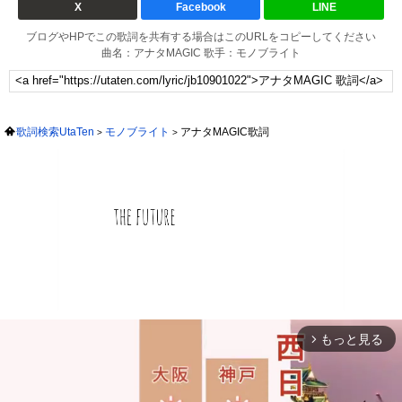
X
Facebook
LINE
ブログやHPでこの歌詞を共有する場合はこのURLをコピーしてください
曲名：アナタMAGIC 歌手：モノブライト
歌詞検索UtaTen
モノブライト
アナタMAGIC歌詞
もっと見る
arrow_forward_ios