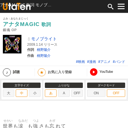
アナタMAGIC 歌詞 モノブライト 銀魂 OP ふりがな付
よみ：あなたまじっく
アナタMAGIC
歌詞
銀魂 OP
モノブライト
2009.1.14 リリース
作詞
桃野陽介
作曲
桃野陽介
#映画
#漫画
#アニメ
#バンド
YouTube
★
試聴
お気に入り登録
文字サイズ
ふりがな
ダークモード
大
中
小
あ
A
OFF
ON
OFF
せかい
なみだ
つよ
わす
世界
涙
強
忘
も
も
さも
れて