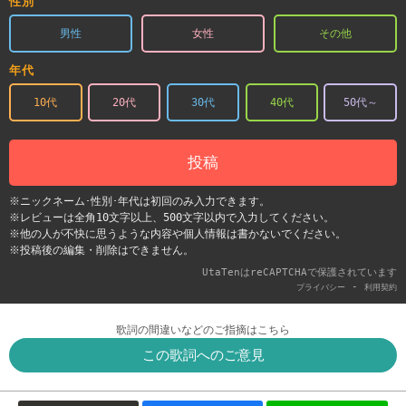
性別
男性
女性
その他
年代
10代
20代
30代
40代
50代～
投稿
※ニックネーム･性別･年代は初回のみ入力できます。
※レビューは全角10文字以上、500文字以内で入力してください。
※他の人が不快に思うような内容や個人情報は書かないでください。
※投稿後の編集・削除はできません。
UtaTenはreCAPTCHAで保護されています
-
プライバシー
利用契約
歌詞の間違いなどのご指摘はこちら
この歌詞へのご意見