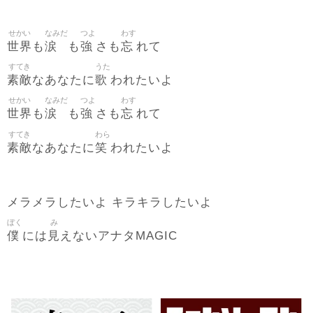
せかい
なみだ
つよ
わす
世界
涙
強
忘
も
も
さも
れて
すてき
うた
素敵
歌
なあなたに
われたいよ
せかい
なみだ
つよ
わす
世界
涙
強
忘
も
も
さも
れて
すてき
わら
素敵
笑
なあなたに
われたいよ
メラメラしたいよ キラキラしたいよ
ぼく
み
僕
見
には
えないアナタMAGIC