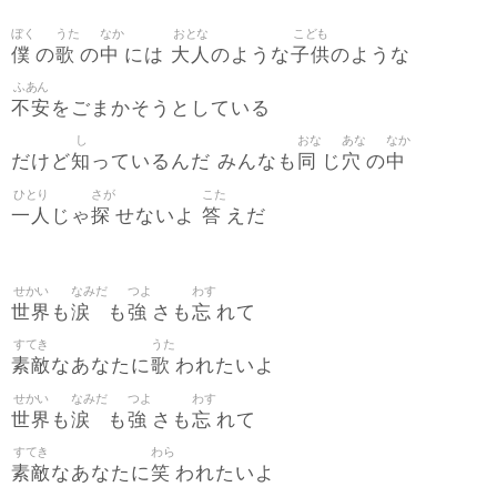
ぼく
うた
なか
おとな
こども
僕
歌
中
大人
子供
の
の
には
のような
のような
ふあん
不安
をごまかそうとしている
し
おな
あな
なか
知
同
穴
中
だけど
っているんだ みんなも
じ
の
ひとり
さが
こた
一人
探
答
じゃ
せないよ
えだ
せかい
なみだ
つよ
わす
世界
涙
強
忘
も
も
さも
れて
すてき
うた
素敵
歌
なあなたに
われたいよ
せかい
なみだ
つよ
わす
世界
涙
強
忘
も
も
さも
れて
すてき
わら
素敵
笑
なあなたに
われたいよ