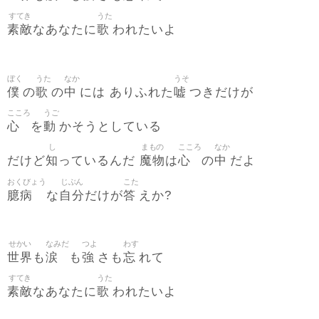
すてき
うた
素敵
歌
なあなたに
われたいよ
ぼく
うた
なか
うそ
僕
歌
中
嘘
の
の
には ありふれた
つきだけが
こころ
うご
心
動
を
かそうとしている
し
まもの
こころ
なか
知
魔物
心
中
だけど
っているんだ
は
の
だよ
おくびょう
じぶん
こた
臆病
自分
答
な
だけが
えか?
せかい
なみだ
つよ
わす
世界
涙
強
忘
も
も
さも
れて
すてき
うた
素敵
歌
なあなたに
われたいよ