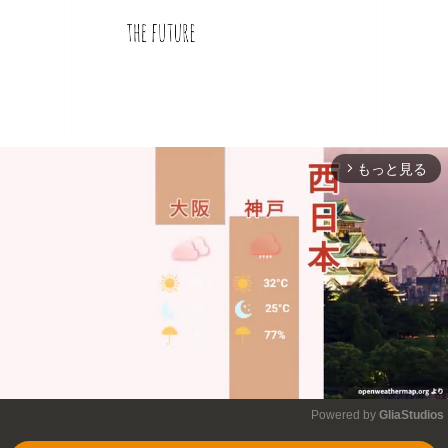
もっと見る
arrow_forward_ios
Powered by 
GliaStudios