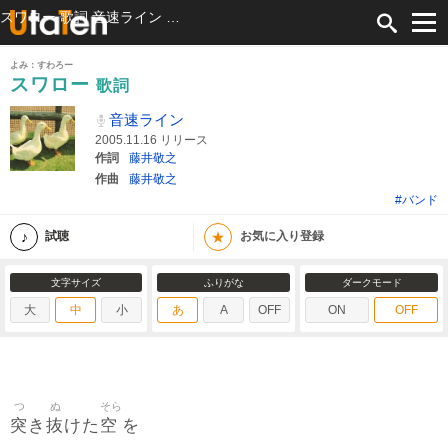
スワロー 歌詞 音速ライン ふりがな付
よみ：すわろー
スワロー
歌詞
音速ライン
2005.11.16 リリース
作詞
藤井敬之
作曲
藤井敬之
#バンド
★
試聴
お気に入り登録
文字サイズ
ふりがな
ダークモード
大
中
小
あ
A
OFF
ON
OFF
つ
ぬ
そら
突
抜
空
き
けた
を