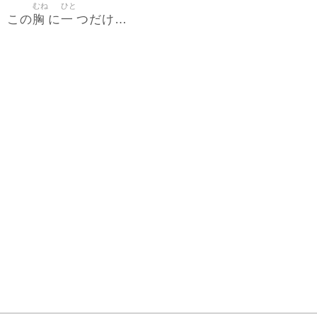
むね
ひと
胸
一
この
に
つだけ…