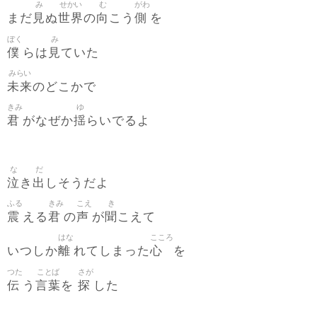
み
せかい
む
がわ
見
世界
向
側
まだ
ぬ
の
こう
を
ぼく
み
僕
見
らは
ていた
みらい
未来
のどこかで
きみ
ゆ
君
揺
がなぜか
らいでるよ
な
だ
泣
出
き
しそうだよ
ふる
きみ
こえ
き
震
君
声
聞
える
の
が
こえて
はな
こころ
離
心
いつしか
れてしまった
を
つた
ことば
さが
伝
言葉
探
う
を
した