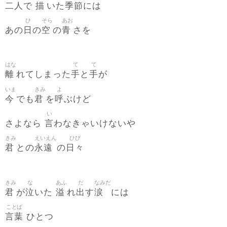
二人
描
季節
で
いた
には
ひ
そら
あお
日
空
青
あの
の
の
さを
はな
て
て
離
手
手
れてしまった
と
が
いま
きみ
よ
今
君
呼
でも
を
ぶけど
い
言
さよなら
わなきゃいけないや
きみ
えいえん
ひび
君
永遠
日々
との
の
きみ
な
あふ
だ
なみだ
君
泣
溢
出
涙
が
いた
れ
す
には
ことば
言葉
ひとつ