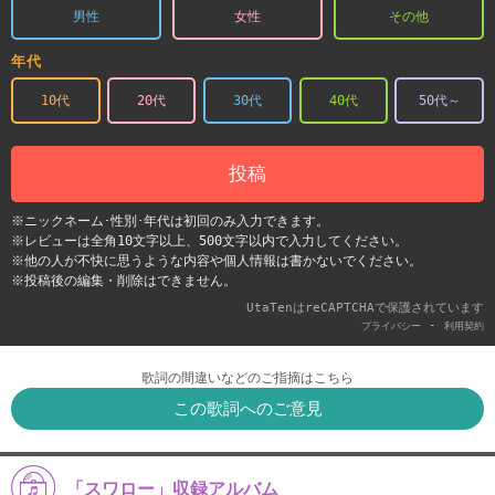
男性
女性
その他
年代
10代
20代
30代
40代
50代～
投稿
※ニックネーム･性別･年代は初回のみ入力できます。
※レビューは全角10文字以上、500文字以内で入力してください。
※他の人が不快に思うような内容や個人情報は書かないでください。
※投稿後の編集・削除はできません。
UtaTenはreCAPTCHAで保護されています
-
プライバシー
利用契約
歌詞の間違いなどのご指摘はこちら
この歌詞へのご意見
「スワロー」収録アルバム