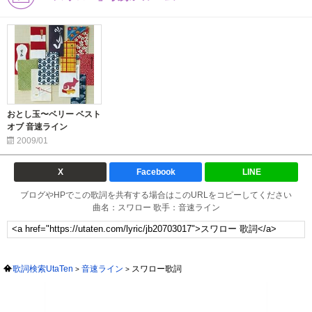
おとし玉〜ベリー ベスト
オブ 音速ライン
2009/01
X
Facebook
LINE
ブログやHPでこの歌詞を共有する場合はこのURLをコピーしてください
曲名：スワロー 歌手：音速ライン
歌詞検索UtaTen
音速ライン
スワロー歌詞