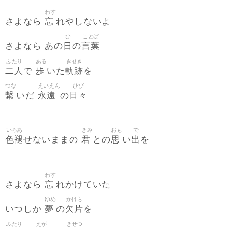
わす
忘
さよなら
れやしないよ
ひ
ことば
日
言葉
さよなら あの
の
ふたり
ある
きせき
二人
歩
軌跡
で
いた
を
つな
えいえん
ひび
繋
永遠
日々
いだ
の
いろあ
きみ
おも
で
色褪
君
思
出
せないままの
との
い
を
わす
忘
さよなら
れかけていた
ゆめ
かけら
夢
欠片
いつしか
の
を
ふたり
えが
きせつ