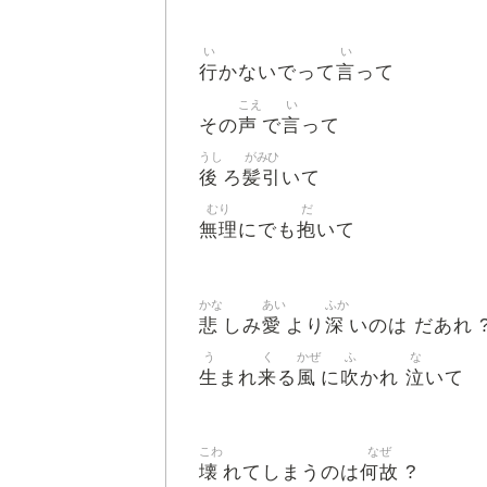
い
い
行
言
かないでって
って
こえ
い
声
言
その
で
って
うし
がみひ
後
髪引
ろ
いて
むり
だ
無理
抱
にでも
いて
かな
あい
ふか
悲
愛
深
しみ
より
いのは だあれ 
う
く
かぜ
ふ
な
生
来
風
吹
泣
まれ
る
に
かれ
いて
こわ
なぜ
壊
何故
れてしまうのは
?