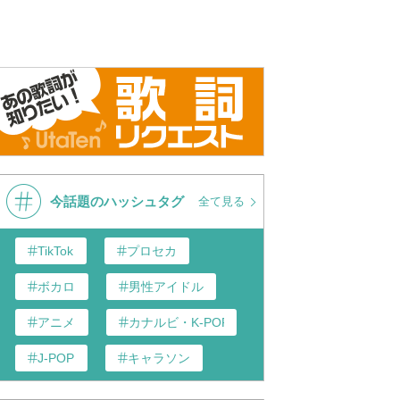
今話題のハッシュタグ
全て見る
TikTok
プロセカ
ボカロ
男性アイドル
アニメ
カナルビ・K-POP和訳
J-POP
キャラソン
あんスタ
歌い手