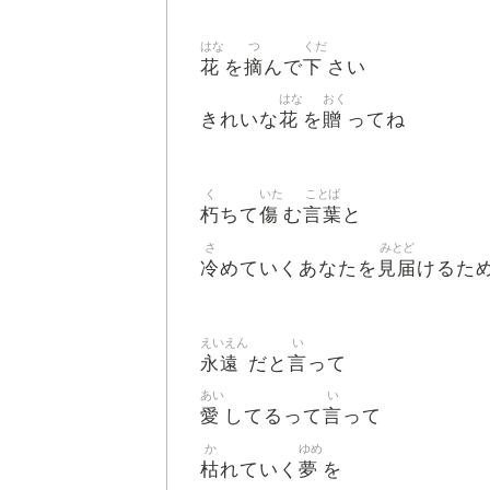
はな
つ
くだ
花
摘
下
を
んで
さい
はな
おく
花
贈
きれいな
を
ってね
く
いた
ことば
朽
傷
言葉
ちて
む
と
さ
みとど
冷
見届
めていくあなたを
けるた
えいえん
い
永遠
言
だと
って
あい
い
愛
言
してるって
って
か
ゆめ
枯
夢
れていく
を