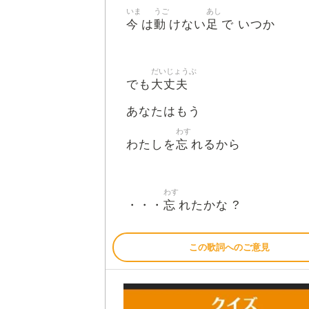
いま
うご
あし
今
動
足
は
けない
で いつか
だいじょうぶ
大丈夫
でも
あなたはもう
わす
忘
わたしを
れるから
わす
忘
・・・
れたかな ?
この歌詞へのご意見