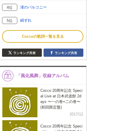
渚のバルコニー
4位
絹ずれ
5位
Coccoの歌詞一覧を見る
ランキング共有
ランキング共有
「風化風葬」収録アルバム
Cocco 20周年記念 Speci
al Live at 日本武道館 2d
ays 〜一の巻×二の巻〜
(初回限定盤)
2017/12
Cocco 20周年記念 Speci