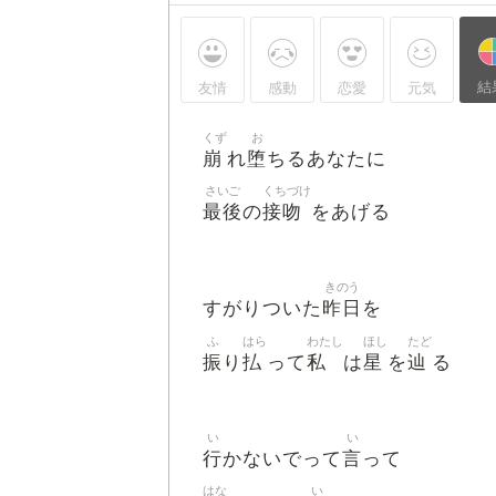
結
友情
感動
恋愛
元気
くず
お
崩
堕
れ
ちるあなたに
さいご
くちづけ
最後
接吻
の
をあげる
きのう
昨日
すがりついた
を
ふ
はら
わたし
ほし
たど
振
払
私
星
辿
り
って
は
を
る
い
い
行
言
かないでって
って
はな
い