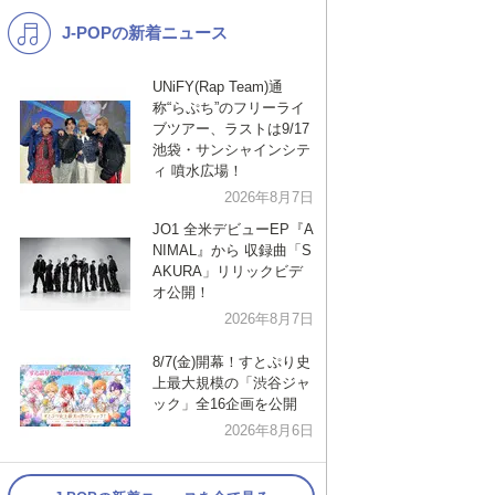
J-POPの新着ニュース
K-POP
バンド
演歌・歌謡
洋楽
UNiFY(Rap Team)通
称“らぷち”のフリーライ
VTuber
ディズニー
ブツアー、ラストは9/17
池袋・サンシャインシテ
ィ 噴水広場！
2026年8月7日
JO1 全米デビューEP『A
NIMAL』から 収録曲「S
AKURA」リリックビデ
オ公開！
2026年8月7日
8/7(金)開幕！すとぷり史
上最大規模の「渋谷ジャ
ック」全16企画を公開
2026年8月6日