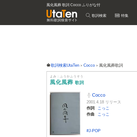
風化風葬 歌詞 Cocco ふりがな付
歌詞検索
特集
歌詞検索UtaTen
Cocco
風化風葬歌詞
よみ：ふうかふうそう
風化風葬
歌詞
Cocco
2001.4.18 リリース
作詞
こっこ
作曲
こっこ
#J-POP