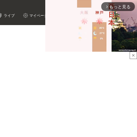
もっと見る
arrow_forward_ios
ライブ
マイページ
close
Mute