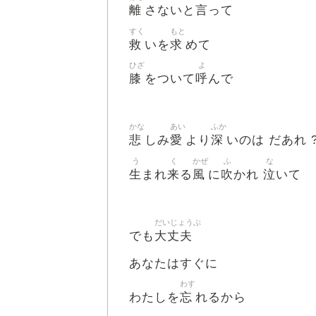
離
言
さないと
って
すく
もと
救
求
いを
めて
ひざ
よ
膝
呼
をついて
んで
かな
あい
ふか
悲
愛
深
しみ
より
いのは だあれ 
う
く
かぜ
ふ
な
生
来
風
吹
泣
まれ
る
に
かれ
いて
だいじょうぶ
大丈夫
でも
あなたはすぐに
わす
忘
わたしを
れるから