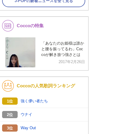
J-POPの新着ニュースを全て見る
Coccoの特集
「あなたのお姫様は誰か
と腰を振ってるわ」Coc
coが解き放つ強さとは
2017年2月26日
Coccoの人気歌詞ランキング
強く儚い者たち
1位
ウナイ
2位
Way Out
3位