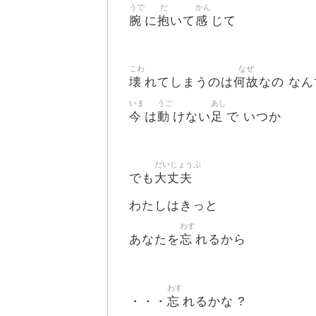
うで
だ
かん
腕
抱
感
に
いて
じて
こわ
なぜ
壊
何故
れてしまうのは
なの なん
いま
うご
あし
今
動
足
は
けない
で いつか
だいじょうぶ
大丈夫
でも
わたしはきっと
わす
忘
あなたを
れるから
わす
忘
・・・
れるかな ?