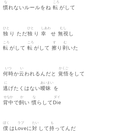
な
ころ
慣
転
れないルールをね
がして
ひと
ひと
しあわ
むし
独
独
幸
無視
り ただ
り
せ
し
ころ
ころ
す
む
転
転
擦
剥
がして
がして
り
いた
いつ
い
かくご
何時
云
覚悟
か
われるんだと
をして
に
あいまい
逃
曖昧
げたくはない
を
せなか
か
な
ダイ
背中
飼
慣
Die
で
い
らして
ぼく
ラブ
たい
も
僕
Love
対
持
は
に
して
ってんだ