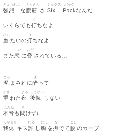
きょうれつ
ふっきん
シックス
パック
強烈
腹筋
Six
Pack
な
さ
なんだ
う
打
いくらでも
ちなよ
おも
う
重
打
たいの
ちなよ
こい
おど
恋
脅
また
に
されている...
どろ
よ
泥
酔
まみれに
って
かさ
よる
こうかい
重
夜
後悔
ねた
しない
ほんね
き
本音
聞
も
けずに
わがまま
ゆる
むね
な
こし
我侭
許
胸
撫
腰
キス
し
を
でて
のカーブ