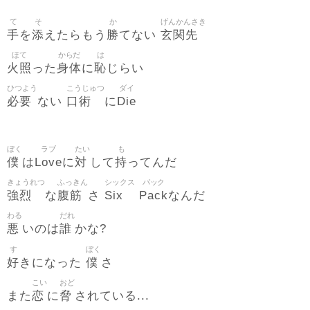
て
そ
か
げんかんさき
手
添
勝
玄関先
を
えたらもう
てない
ほて
からだ
は
火照
身体
恥
った
に
じらい
ひつよう
こうじゅつ
ダイ
必要
口術
Die
ない
に
ぼく
ラブ
たい
も
僕
Love
対
持
は
に
して
ってんだ
きょうれつ
ふっきん
シックス
パック
強烈
腹筋
Six
Pack
な
さ
なんだ
わる
だれ
悪
誰
いのは
かな?
す
ぼく
好
僕
きになった
さ
こい
おど
恋
脅
また
に
されている...