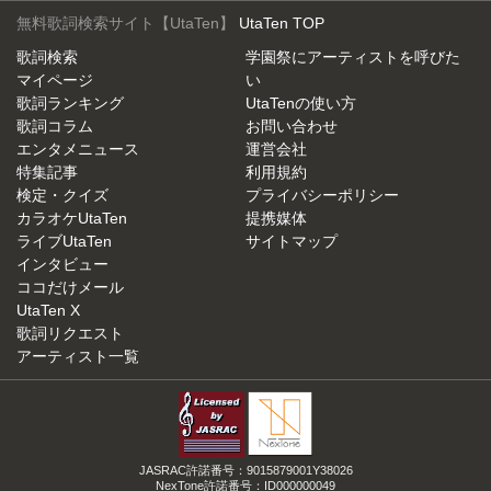
無料歌詞検索サイト【UtaTen】
UtaTen TOP
歌詞検索
学園祭にアーティストを呼びた
マイページ
い
歌詞ランキング
UtaTenの使い方
歌詞コラム
お問い合わせ
エンタメニュース
運営会社
特集記事
利用規約
検定・クイズ
プライバシーポリシー
カラオケUtaTen
提携媒体
ライブUtaTen
サイトマップ
インタビュー
ココだけメール
UtaTen X
歌詞リクエスト
アーティスト一覧
JASRAC許諾番号：9015879001Y38026
NexTone許諾番号：ID000000049