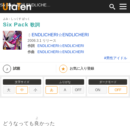
Six Pack 歌詞 ENDLICHERI☆ENDLICHERI ふりがな付
よみ：しっくす ぱっく
Six Pack
歌詞
ENDLICHERI☆ENDLICHERI
2006.3.1 リリース
作詞
ENDLICHERI☆ENDLICHERI
作曲
ENDLICHERI☆ENDLICHERI
#男性アイドル
★
試聴
お気に入り登録
文字サイズ
ふりがな
ダークモード
大
中
小
あ
A
OFF
ON
OFF
よ
良
どうなっても
かった