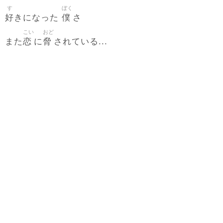
す
ぼく
好
僕
きになった
さ
こい
おど
恋
脅
また
に
されている...