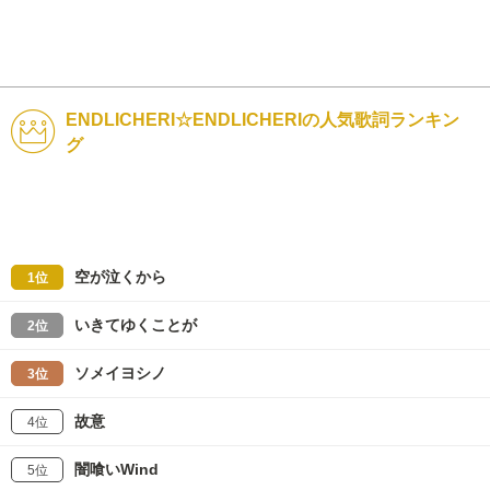
ENDLICHERI☆ENDLICHERIの人気歌詞ランキン
グ
空が泣くから
1位
いきてゆくことが
2位
ソメイヨシノ
3位
故意
4位
闇喰いWind
5位