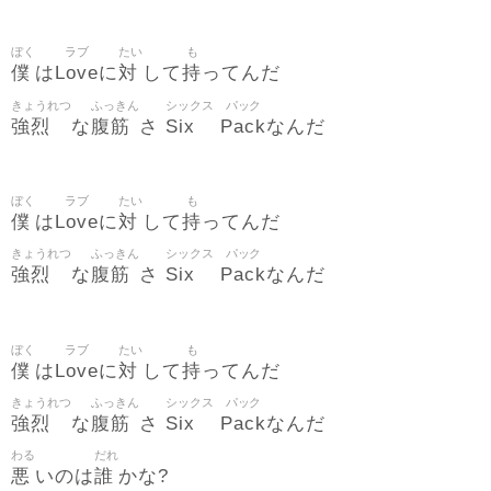
ぼく
ラブ
たい
も
僕
Love
対
持
は
に
して
ってんだ
きょうれつ
ふっきん
シックス
パック
強烈
腹筋
Six
Pack
な
さ
なんだ
ぼく
ラブ
たい
も
僕
Love
対
持
は
に
して
ってんだ
きょうれつ
ふっきん
シックス
パック
強烈
腹筋
Six
Pack
な
さ
なんだ
ぼく
ラブ
たい
も
僕
Love
対
持
は
に
して
ってんだ
きょうれつ
ふっきん
シックス
パック
強烈
腹筋
Six
Pack
な
さ
なんだ
わる
だれ
悪
誰
いのは
かな?