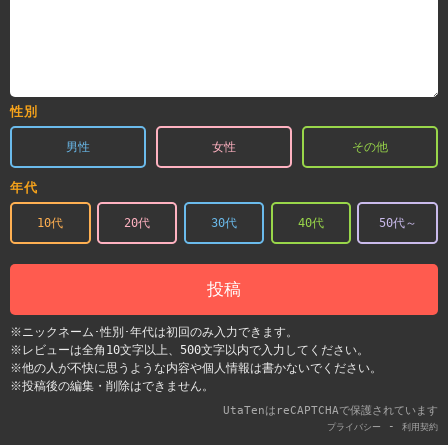
性別
男性
女性
その他
年代
10代
20代
30代
40代
50代～
投稿
※ニックネーム･性別･年代は初回のみ入力できます。
※レビューは全角10文字以上、500文字以内で入力してください。
※他の人が不快に思うような内容や個人情報は書かないでください。
※投稿後の編集・削除はできません。
UtaTenはreCAPTCHAで保護されています
-
プライバシー
利用契約