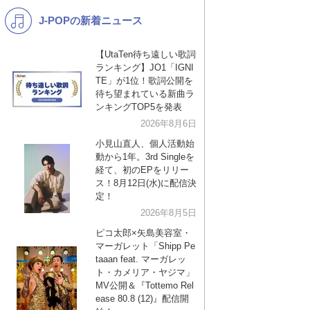
J-POPの新着ニュース
K-POP
演歌・歌謡
バンド
洋楽
【UtaTen待ち遠しい歌詞
ランキング】JO1「IGNI
VTuber
ディズニー
TE」が1位！歌詞公開を
待ち望まれている新曲ラ
ンキングTOP5を発表
2026年8月6日
小見山直人、個人活動始
動から1年。3rd Singleを
経て、初のEPをリリー
ス！8月12日(水)に配信決
定！
2026年8月5日
ピコ太郎×矢島美容室・
マーガレット「Shipp Pe
taaan feat. マーガレッ
ト・カメリア・ヤジマ」
MV公開＆『Tottemo Rel
ease 80.8 (12)』配信開