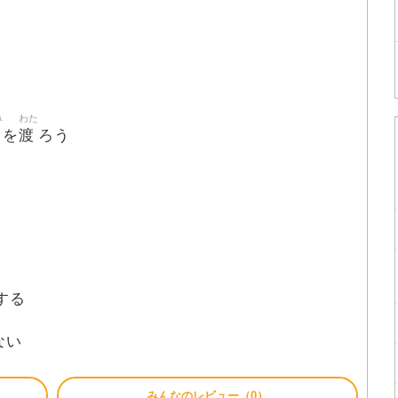
み
わた
渡
を
ろう
する
ない
みんなのレビュー（0）