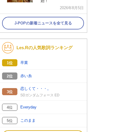
始！
2026年8月5日
J-POPの新着ニュースを全て見る
Les.Rの人気歌詞ランキング
卒業
1位
赤い糸
2位
恋しくて・・・。
3位
SDガンダムフォース ED
Everyday
4位
このまま
5位