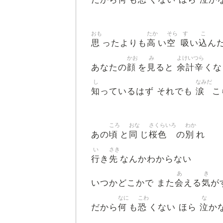
おも
たか
そら
す
こ
思
高
空
吸
込
ったよりも
い
い
ん
かお
み
よけいつら
顔
見
余計辛
あなたの
を
ると
くな
し
なみだ
知
涙
っているはず それでも
こ
ころ
おな
さくらいろ
わか
頃
同
桜色
別
あの
と
じ
の
れ
い
さき
行
先
き
なんかわからない
あ
き
会
気
いつかどこかで また
える
が
なに
こわ
な
何
恐
泣
だから
も
くない ほら
か