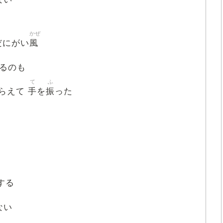
かぜ
風
だにがい
るのも
て
ふ
手
振
らえて
を
った
する
ない