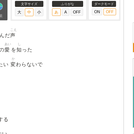
文字サイズ
ふりがな
ダークモード
果
こえ
声
んだ
あい
し
愛
知
の
を
った
か
変
たい
わらないで
する
ない