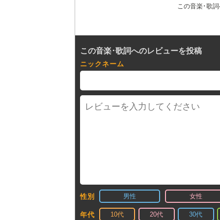
この音楽･歌
この音楽･歌詞へのレビューを投稿
ニックネーム
男性
女性
性別
10代
20代
30代
年代