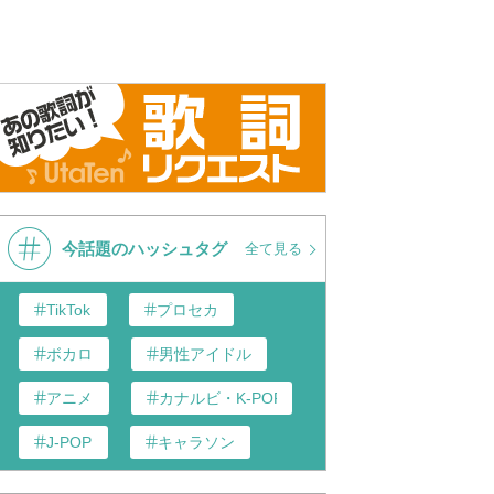
今話題のハッシュタグ
全て見る
TikTok
プロセカ
ボカロ
男性アイドル
アニメ
カナルビ・K-POP和訳
J-POP
キャラソン
あんスタ
歌い手