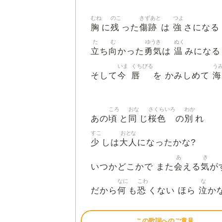
むね
のこ
きずあと
つよ
胸
残
傷跡
強
に
った
は
さになる
た
む
ゆうき
ぬく
立
向
勇気
温
ち
かった
は
みになる
いま
くちびる
う
今
唇
海
そして
を かみしめて
ころ
おな
さくらいろ
わか
頃
同
桜色
別
あの
と
じ
の
れ
すこ
おとな
少
大人
しは
になったかな?
あ
き
会
気
いつかどこかで また
える
が
なに
こわ
な
何
恐
泣
だから
も
くない ほら
か
この歌詞へのご意見