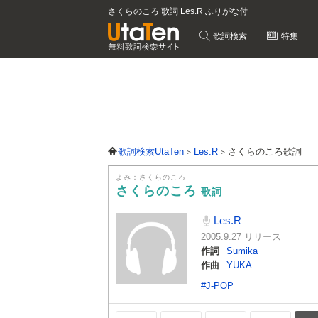
さくらのころ 歌詞 Les.R ふりがな付
歌詞検索
特集
歌詞検索UtaTen
Les.R
さくらのころ歌詞
よみ：さくらのころ
さくらのころ
歌詞
Les.R
2005.9.27 リリース
作詞
Sumika
作曲
YUKA
#J-POP