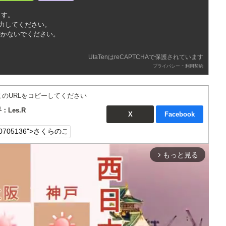
ます。
入力してください。
書かないでください。
UtaTenはreCAPTCHAで保護されています
-
プライバシー
利用契約
このURLをコピーしてください
Les.R
X
Facebook
もっと見る
arrow_forward_ios