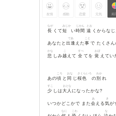
結
友情
感動
恋愛
元気
なが
みじか
じかん
とお
長
短
時間
遠
くて
い
くからなじ
であ
こと
出逢
事
あなたと
えた
で たくさん
かな
こ
すべ
おぼ
悲
越
全
覚
しみ
えて
てを
えてい
ころ
おな
さくらいろ
わか
頃
同
桜色
別
あの
と
じ
の
れ
すこ
おとな
少
大人
しは
になったかな?
あ
き
会
気
いつかどこかで また
える
が
なに
こわ
な
何
恐
泣
だから
も
くない ほら
か