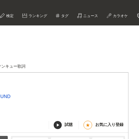
検定
ランキング
タグ
ニュース
カラオケ
サンキュー歌詞
OUND
試聴
お気に入り登録
★