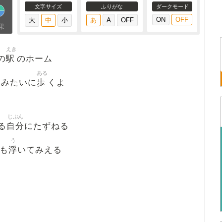
文字サイズ
ふりがな
ダークモード
果
えき
駅
の
のホーム
ある
歩
しみたいに
くよ
じぶん
自分
る
にたずねる
う
浮
も
いてみえる