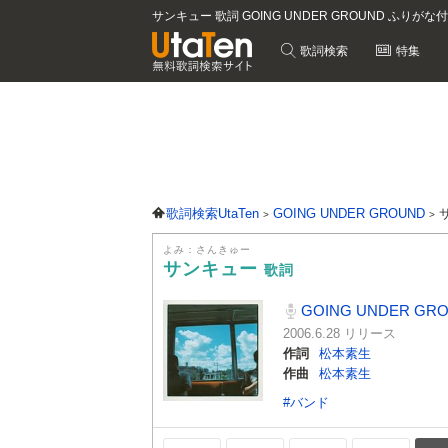
サンキュー 歌詞 GOING UNDER GROUND ふりがな付
歌詞検索
特集
歌詞検索UtaTen
GOING UNDER GROUND
よみ：さんきゅー
サンキュー
歌詞
GOING UNDER GR
2006.6.28 リリース
作詞
松本素生
作曲
松本素生
#バンド