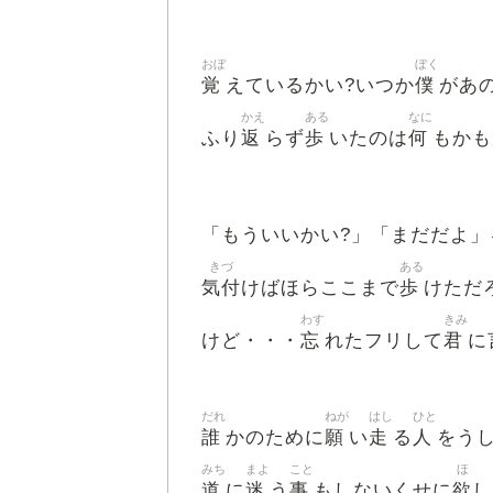
おぼ
ぼく
覚
僕
えているかい?いつか
があ
かえ
ある
なに
返
歩
何
ふり
らず
いたのは
もかも
「もういいかい?」「まだだよ」
きづ
ある
気付
歩
けばほらここまで
けただ
わす
きみ
忘
君
けど・・・
れたフリして
に
だれ
ねが
はし
ひと
誰
願
走
人
かのために
い
る
をう
みち
まよ
こと
ほ
道
迷
事
欲
に
う
もしないくせに
し