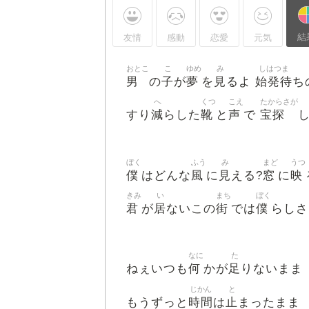
結
友情
感動
恋愛
元気
おとこ
こ
ゆめ
み
しはつま
男
子
夢
見
始発待
の
が
を
るよ
ち
へ
くつ
こえ
たからさが
減
靴
声
宝探
すり
らした
と
で
ぼく
ふう
み
まど
うつ
僕
風
見
窓
映
はどんな
に
える?
に
きみ
い
まち
ぼく
君
居
街
僕
が
ないこの
では
らしさ
なに
た
何
足
ねぇいつも
かが
りないまま
じかん
と
時間
止
もうずっと
は
まったまま