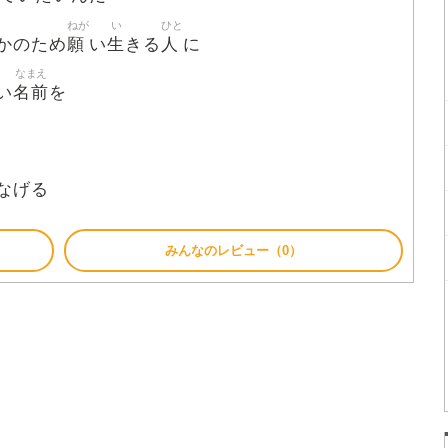
ねが
い
ひと
願
生
人
かのため
い
きる
に
なまえ
名前
い
を
なげる
みんなのレビュー（0）