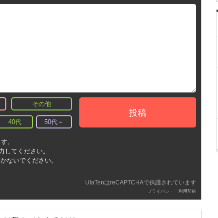
その他
投稿
40代
50代～
ます。
入力してください。
書かないでください。
UtaTenはreCAPTCHAで保護されています
-
プライバシー
利用契約