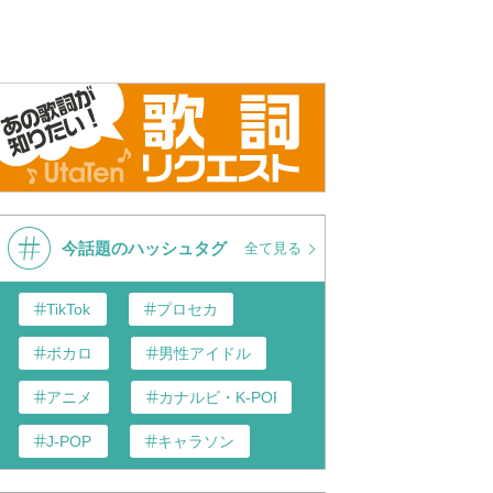
今話題のハッシュタグ
全て見る
TikTok
プロセカ
ボカロ
男性アイドル
アニメ
カナルビ・K-POP和訳
J-POP
キャラソン
あんスタ
歌い手