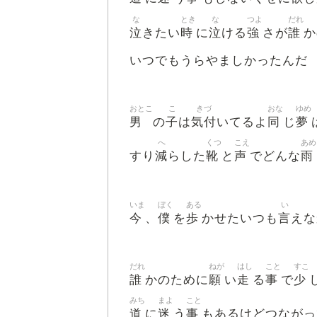
な
とき
な
つよ
だれ
泣
時
泣
強
誰
きたい
に
ける
さが
か
いつでもうらやましかったんだ
おとこ
こ
きづ
おな
ゆめ
男
子
気付
同
夢
の
は
いてるよ
じ
へ
くつ
こえ
あめ
減
靴
声
雨
すり
らした
と
でどんな
いま
ぼく
ある
い
今
僕
歩
言
、
を
かせたいつも
えな
だれ
ねが
はし
こと
すこ
誰
願
走
事
少
かのために
い
る
で
みち
まよ
こと
道
迷
事
に
う
もあるけどつながっ