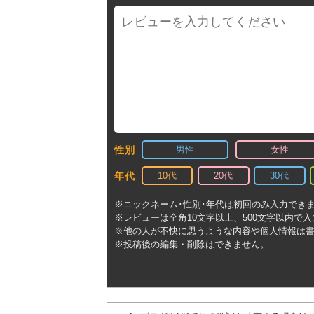
男性
女性
性別
10代
20代
30代
年代
※ニックネーム･性別･年代は初回のみ入力でき
※レビューは全角10文字以上、500文字以内で
※他の人が不快に思うような内容や個人情報は
※投稿後の編集・削除はできません。