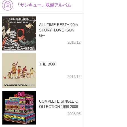
「サンキュー」収録アルバム
ALL TIME BEST〜20th
STORY+LOVE+SON
G〜
2018/12
THE BOX
2014/12
COMPLETE SINGLE C
OLLECTION 1998-2008
2008/05