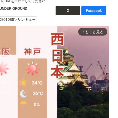
このURLをコピーしてください
NDER GROUND
X
Facebook
もっと見る
arrow_forward_ios