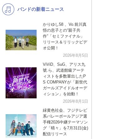
バンドの新着ニュース
K-POP
演歌・歌謡
バンド
洋楽
かりゆし58 、Vo.前川真
悟の息子との“親子共
VTuber
ディズニー
作”「セミファイナル」
リリース＆リリックビデ
オ公開！
2026年8月5日
ViViD、SuG、アリス九
號.ら、武道館級アーテ
ィストを多数輩出したP
S COMPANYが「新世代
ガールズアイドルオーデ
ィション」を始動！
2026年8月1日
緑黄色社会、フジテレビ
系バレーボールアジア選
手権2026中継テーマソン
グ「晴々」を7月31日(金)
配信リリース