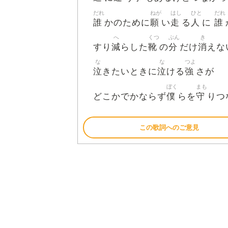
だれ
ねが
はし
ひと
だれ
誰
願
走
人
誰
かのために
い
る
に
へ
くつ
ぶん
き
減
靴
分
消
すり
らした
の
だけ
えな
な
な
つよ
泣
泣
強
きたいときに
ける
さが
ぼく
まも
僕
守
どこかでかならず
らを
りつ
この歌詞へのご意見