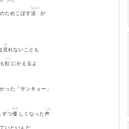
なみだ
涙
のためこぼす
が
み
見
は
れないことも
にじ
虹
も
にかえるよ
かった「サンキュー」
やさ
こえ
優
声
しずつ
しくなった
ていたいんだ