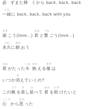
必
輝
ずまた
くから back, back, back
とも
一緒
に back, back, back with you
きず
きみ
つな
築
君
繋
こう(love...)
と
ごう(love...)
とわ
ねが
永久
願
に
おう
きみ
いま
かか
きず
君
今
抱
傷
がたった
える
は
き
消
いつか
えていくの?
うで
さ
の
きみ
たす
腕
差
延
君
助
この
を
し
べて
を
けたいと
こころ
おも
心
思
から
った