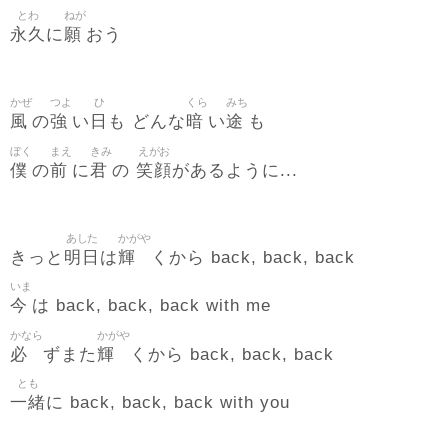
とわ
ねが
永久
願
に
おう
かぜ
つよ
ひ
くら
みち
風
強
日
暗
途
の
い
も どんな
い
も
ぼく
まえ
きみ
えがお
僕
前
君
笑顔
の
に
の
があるように...
あした
かがや
明日
輝
きっと
は
くから back, back, back
いま
今
は back, back, back with me
かなら
かがや
必
輝
ずまた
くから back, back, back
とも
一緒
に back, back, back with you