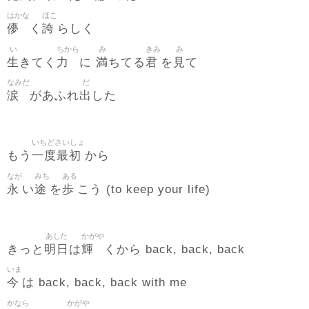
はかな
ほこ
儚
誇
く
らしく
い
ちから
み
きみ
み
生
力
満
君
見
きてく
に
ちてる
を
て
なみだ
だ
涙
出
があふれ
した
いちどさいしょ
一度最初
もう
から
なが
みち
ある
永
途
歩
い
を
こう (to keep your life)
あした
かがや
明日
輝
きっと
は
くから back, back, back
いま
今
は back, back, back with me
かなら
かがや