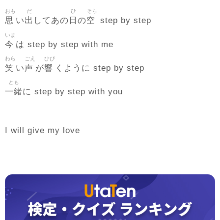
おも
だ
ひ
そら
思
出
日
空
い
してあの
の
step by step
いま
今
は step by step with me
わら
ごえ
ひび
笑
声
響
い
が
くように step by step
とも
一緒
に step by step with you
I will give my love