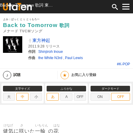
Back to Tomorrow 歌詞 東方神起 メナード TVCMソング ふりがな付
よみ：ばっく とぅ とぅもろー
Back to Tomorrow
歌詞
メナード TVCMソング
東方神起
2011.9.28 リリース
作詞
Shinjiroh Inoue
作曲
the White N3rd
,
Paul Lewis
#K-POP
★
試聴
お気に入り登録
文字サイズ
ふりがな
ダークモード
大
中
小
あ
A
OFF
ON
OFF
けなげ
さ
いちりん
はな
健気
咲
一輪
花
に
いた
の