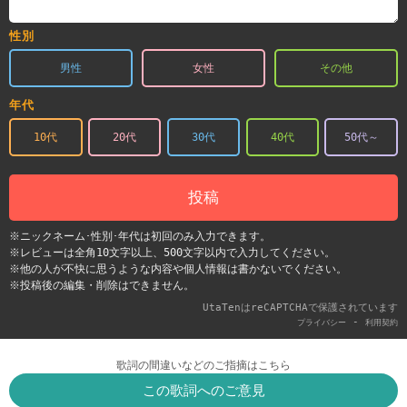
性別
男性
女性
その他
年代
10代
20代
30代
40代
50代～
投稿
※ニックネーム･性別･年代は初回のみ入力できます。
※レビューは全角10文字以上、500文字以内で入力してください。
※他の人が不快に思うような内容や個人情報は書かないでください。
※投稿後の編集・削除はできません。
UtaTenはreCAPTCHAで保護されています
-
プライバシー
利用契約
歌詞の間違いなどのご指摘はこちら
この歌詞へのご意見