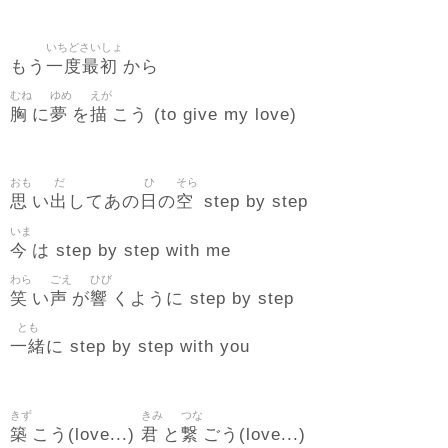
いちどさいしょ
一度最初
もう
から
むね
ゆめ
えが
胸
夢
描
に
を
こう (to give my love)
おも
だ
ひ
そら
思
出
日
空
い
してあの
の
step by step
いま
今
は step by step with me
わら
ごえ
ひび
笑
声
響
い
が
くように step by step
とも
一緒
に step by step with you
きず
きみ
つな
築
君
繋
こう(love...)
と
ごう(love...)