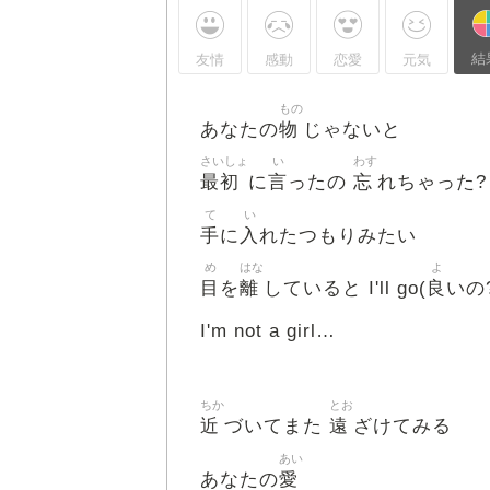
結
友情
感動
恋愛
元気
もの
物
あなたの
じゃないと
さいしょ
い
わす
最初
言
忘
に
ったの
れちゃった?
て
い
手
入
に
れたつもりみたい
め
はな
よ
目
離
良
を
していると I'll go(
いの?
I'm not a girl…
ちか
とお
近
遠
づいてまた
ざけてみる
あい
愛
あなたの