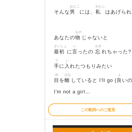
おとこ
わたし
男
私
そんな
には、
はあげられ
もの
物
あなたの
じゃないと
さいしょ
い
わす
最初
言
忘
に
ったの
れちゃった?
て
い
手
入
に
れたつもりみたい
め
はな
よ
目
離
良
を
していると I'll go (
いの
I'm not a girl…
この歌詞へのご意見