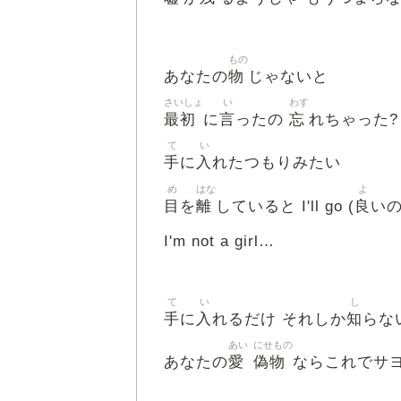
もの
物
あなたの
じゃないと
さいしょ
い
わす
最初
言
忘
に
ったの
れちゃった?
て
い
手
入
に
れたつもりみたい
め
はな
よ
目
離
良
を
していると I'll go (
いの
I'm not a girl…
て
い
し
手
入
知
に
れるだけ それしか
らな
あい
にせもの
愛
偽物
あなたの
ならこれでサ