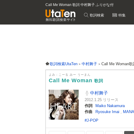
Call Me Woman 歌詞 中村舞子 ふりがな付
歌詞検索
特集
歌詞検索UtaTen
中村舞子
Call Me Woman
よみ：こーる みー うーまん
Call Me Woman
歌詞
中村舞子
2012.1.25 リリース
作詞
Maiko Nakamura
作曲
Ryosuke Imai
,
MAN
#J-POP