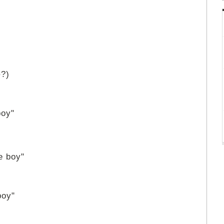
?)
boy"
e boy"
boy"