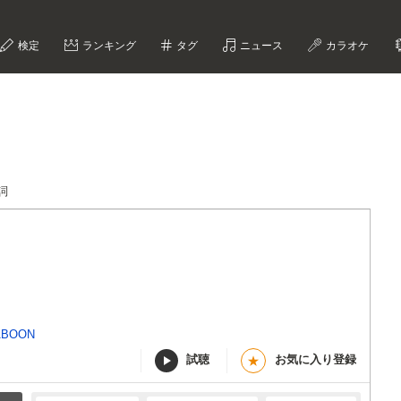
検定
ランキング
タグ
ニュース
カラオケ
歌詞
ABOON
試聴
お気に入り登録
★