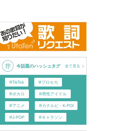
今話題のハッシュタグ
全て見る
TikTok
プロセカ
ボカロ
男性アイドル
アニメ
カナルビ・K-POP和訳
J-POP
キャラソン
あんスタ
歌い手