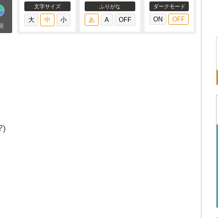
文字サイズ
ふりがな
ダークモード
果
)