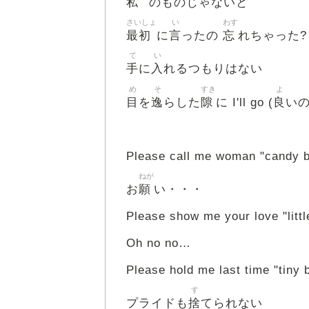
私
のものじゃないと
さいしょ
い
わす
最初
言
忘
に
ったの
れちゃった?
て
い
手
入
に
れるつもりはない
め
そ
すき
よ
目
逸
隙
良
を
らした
に I'll go (
いの
Please call me woman "candy 
ねが
願
お
い・・・
Please show me your love "littl
Oh no no…
Please hold me last time "tiny 
す
捨
プライドも
てられない