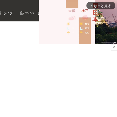
もっと見る
arrow_forward_ios
ライブ
マイページ
close
Mute