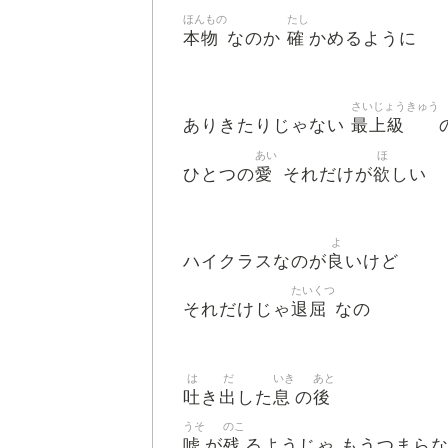
ほんもの
たし
本物
確
なのか
かめるように
さいじょうきゅう
最上級
ありきたりじゃない
あい
ほ
愛
欲
ひとつの
それだけが
しい
よ
良
ハイクラスなのが
いけど
たいくつ
退屈
それだけじゃ
なの
は
だ
いき
あと
吐
出
息
後
き
した
の
うそ
のこ
嘘
残
が
るようじゃ もうつまら