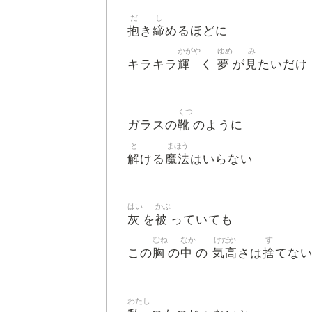
だ
し
抱
締
き
めるほどに
かがや
ゆめ
み
輝
夢
見
キラキラ
く
が
たいだけ
くつ
靴
ガラスの
のように
と
まほう
解
魔法
ける
はいらない
はい
かぶ
灰
被
を
っていても
むね
なか
けだか
す
胸
中
気高
捨
この
の
の
さは
てな
わたし