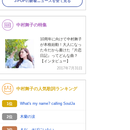
J-POPの新着ニュースを全て見る
中村舞子の特集
10周年に向けて中村舞子
が本格始動！大人になっ
た今だから書けた『片恋
日記』ってどんな曲？
【インタビュー】
2017年7月31日
中村舞子の人気歌詞ランキング
What's my name? calling SoulJa
1位
木蘭の涙
2位
まだ、そばにいたい
3位