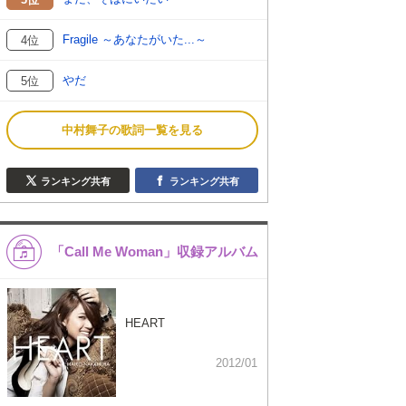
Fragile ～あなたがいた...～
4位
やだ
5位
中村舞子の歌詞一覧を見る
ランキング共有
ランキング共有
「Call Me Woman」収録アルバム
HEART
2012/01