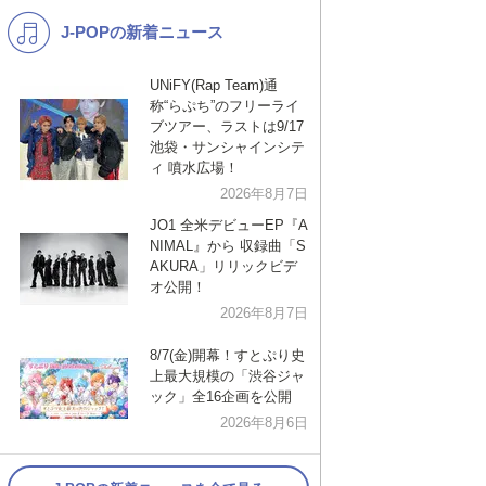
J-POPの新着ニュース
K-POP
演歌・歌謡
バンド
洋楽
UNiFY(Rap Team)通
称“らぷち”のフリーライ
VTuber
ディズニー
ブツアー、ラストは9/17
池袋・サンシャインシテ
ィ 噴水広場！
2026年8月7日
JO1 全米デビューEP『A
NIMAL』から 収録曲「S
AKURA」リリックビデ
オ公開！
2026年8月7日
8/7(金)開幕！すとぷり史
上最大規模の「渋谷ジャ
ック」全16企画を公開
2026年8月6日