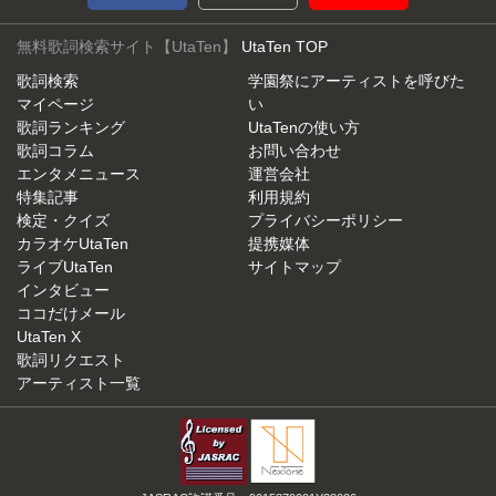
無料歌詞検索サイト【UtaTen】
UtaTen TOP
歌詞検索
学園祭にアーティストを呼びた
マイページ
い
歌詞ランキング
UtaTenの使い方
歌詞コラム
お問い合わせ
エンタメニュース
運営会社
特集記事
利用規約
検定・クイズ
プライバシーポリシー
カラオケUtaTen
提携媒体
ライブUtaTen
サイトマップ
インタビュー
ココだけメール
UtaTen X
歌詞リクエスト
アーティスト一覧