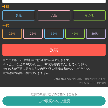
性別
男性
女性
その他
年代
10代
20代
30代
40代
50代～
投稿
※ニックネーム･性別･年代は初回のみ入力できます。
※レビューは全角10文字以上、500文字以内で入力してください。
※他の人が不快に思うような内容や個人情報は書かないでください。
※投稿後の編集・削除はできません。
UtaTenはreCAPTCHAで保護されています
-
プライバシー
利用契約
歌詞の間違いなどのご指摘はこちら
この歌詞へのご意見