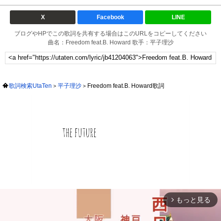
X
Facebook
LINE
ブログやHPでこの歌詞を共有する場合はこのURLをコピーしてください
曲名：Freedom feat.B. Howard 歌手：平子理沙
歌詞検索UtaTen
平子理沙
Freedom feat.B. Howard歌詞
もっと見る
arrow_forward_ios