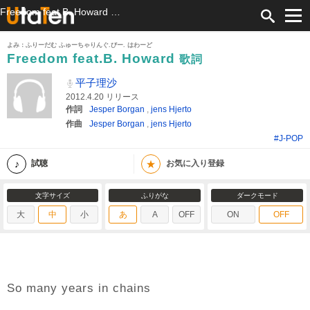
Freedom feat.B. Howard 歌詞 平子理沙 ふりがな付
よみ：ふりーだむ ふゅーちゃりんぐ.びー. はわーど
Freedom feat.B. Howard
歌詞
平子理沙
2012.4.20 リリース
作詞
Jesper Borgan
,
jens Hjerto
作曲
Jesper Borgan
,
jens Hjerto
#J-POP
★
試聴
お気に入り登録
文字サイズ
ふりがな
ダークモード
大
中
小
あ
A
OFF
ON
OFF
So many years in chains