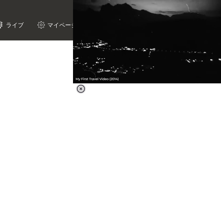
ライブ
マイページ
Loaded
:
62.90%
/
Unmute