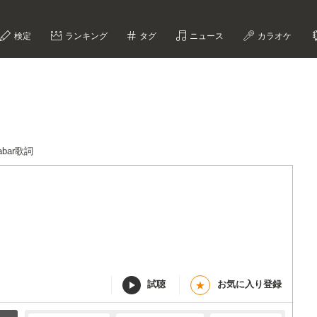
検定
ランキング
タグ
ニュース
カラオケ
Babar歌詞
試聴
お気に入り登録
★