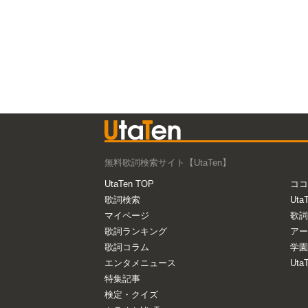
無料歌詞検索サイト【UtaTen】
UtaTen TOP
ココ
歌詞検索
Uta
マイページ
歌詞
歌詞ランキング
アー
歌詞コラム
学園
エンタメニュース
Ut
特集記事
検定・クイズ