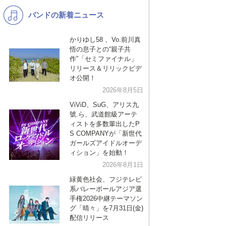
バンドの新着ニュース
K-POP
洋楽
バンド
演歌・歌謡
かりゆし58 、Vo.前川真
悟の息子との“親子共
VTuber
ジャニーズ
作”「セミファイナル」
リリース＆リリックビデ
オ公開！
2026年8月5日
ViViD、SuG、アリス九
號.ら、武道館級アーテ
ィストを多数輩出したP
S COMPANYが「新世代
ガールズアイドルオーデ
ィション」を始動！
2026年8月1日
緑黄色社会、フジテレビ
系バレーボールアジア選
手権2026中継テーマソン
グ「晴々」を7月31日(金)
配信リリース