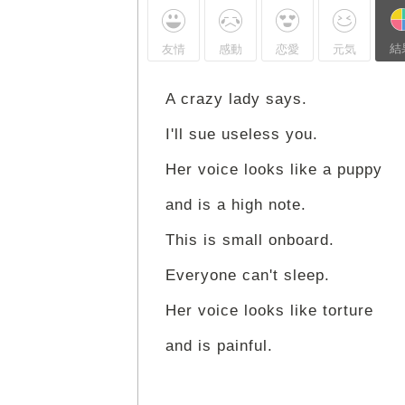
結
友情
感動
恋愛
元気
A crazy lady says.
I'll sue useless you.
Her voice looks like a puppy
and is a high note.
This is small onboard.
Everyone can't sleep.
Her voice looks like torture
and is painful.