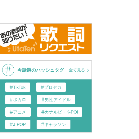
今話題のハッシュタグ
全て見る
TikTok
プロセカ
ボカロ
男性アイドル
アニメ
カナルビ・K-POP和訳
J-POP
キャラソン
歌い手
あんスタ