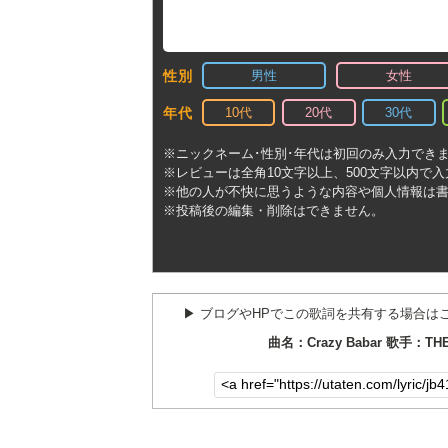
男性
女性
性別
10代
20代
30代
年代
※ニックネーム･性別･年代は初回のみ入力でき
※レビューは全角10文字以上、500文字以内で
※他の人が不快に思うような内容や個人情報は
※投稿後の編集・削除はできません。
▶︎ ブログやHPでこの歌詞を共有する場合は
曲名：Crazy Babar 歌手：TH