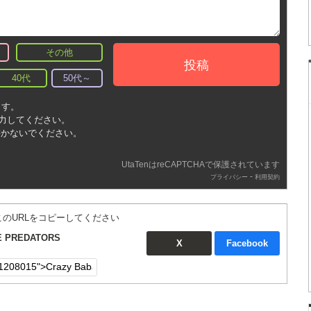
その他
投稿
40代
50代～
ます。
入力してください。
書かないでください。
UtaTenはreCAPTCHAで保護されています
-
プライバシー
利用契約
このURLをコピーしてください
E PREDATORS
X
Facebook