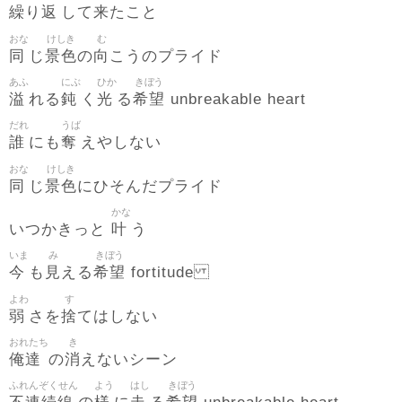
繰
返
来
り
して
たこと
おな
けしき
む
同
景色
向
じ
の
こうのプライド
あふ
にぶ
ひか
きぼう
溢
鈍
光
希望
れる
く
る
unbreakable heart
だれ
うば
誰
奪
にも
えやしない
おな
けしき
同
景色
じ
にひそんだプライド
かな
叶
いつかきっと
う
いま
み
きぼう
今
見
希望
も
える
fortitude
よわ
す
弱
捨
さを
てはしない
おれたち
き
俺達
消
の
えないシーン
ふれんぞくせん
よう
はし
きぼう