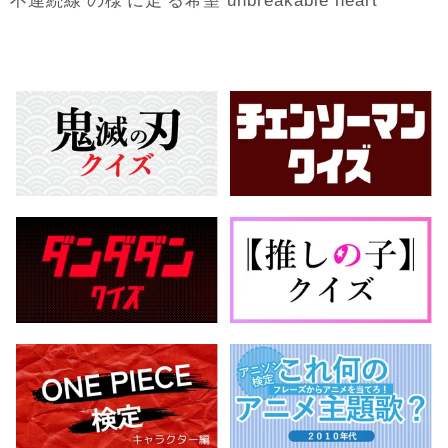
不連続線
様
走
希望
の
に
る
unbreakable heart