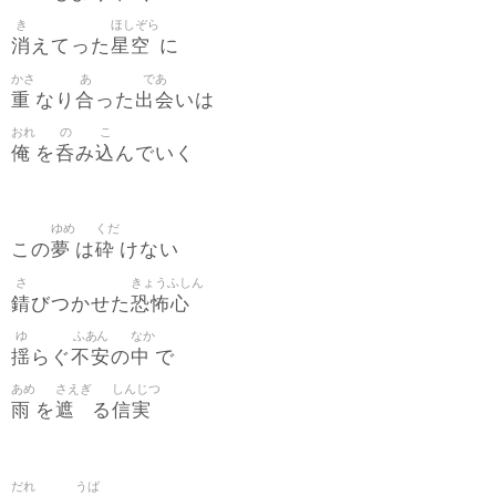
き
ほしぞら
消
星空
えてった
に
かさ
あ
であ
重
合
出会
なり
った
いは
おれ
の
こ
俺
呑
込
を
み
んでいく
ゆめ
くだ
夢
砕
この
は
けない
さ
きょうふしん
錆
恐怖心
びつかせた
ゆ
ふあん
なか
揺
不安
中
らぐ
の
で
あめ
さえぎ
しんじつ
雨
遮
信実
を
る
だれ
うば