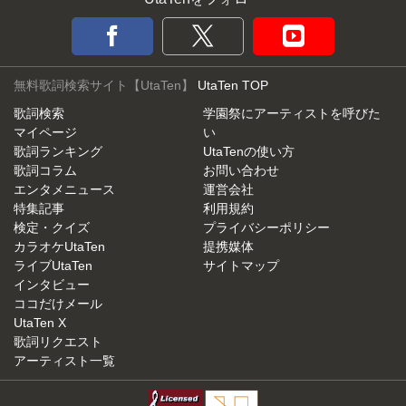
無料歌詞検索サイト【UtaTen】
UtaTen TOP
歌詞検索
学園祭にアーティストを呼びた
マイページ
い
歌詞ランキング
UtaTenの使い方
歌詞コラム
お問い合わせ
エンタメニュース
運営会社
特集記事
利用規約
検定・クイズ
プライバシーポリシー
カラオケUtaTen
提携媒体
ライブUtaTen
サイトマップ
インタビュー
ココだけメール
UtaTen X
歌詞リクエスト
アーティスト一覧