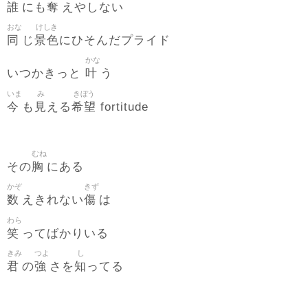
誰
奪
にも
えやしない
おな
けしき
同
景色
じ
にひそんだプライド
かな
叶
いつかきっと
う
いま
み
きぼう
今
見
希望
も
える
fortitude
むね
胸
その
にある
かぞ
きず
数
傷
えきれない
は
わら
笑
ってばかりいる
きみ
つよ
し
君
強
知
の
さを
ってる