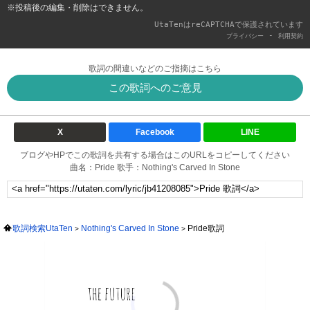
※投稿後の編集・削除はできません。
UtaTenはreCAPTCHAで保護されています
-
プライバシー
利用契約
歌詞の間違いなどのご指摘はこちら
この歌詞へのご意見
X
Facebook
LINE
ブログやHPでこの歌詞を共有する場合はこのURLをコピーしてください
曲名：Pride 歌手：Nothing's Carved In Stone
歌詞検索UtaTen
Nothing's Carved In Stone
Pride歌詞