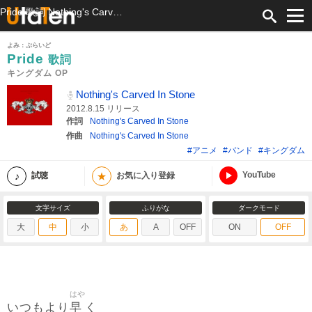
Pride 歌詞 Nothing's Carved In Stone キングダム OP ふりがな付
よみ：ぷらいど
Pride
歌詞
キングダム OP
Nothing's Carved In Stone
2012.8.15 リリース
作詞
Nothing's Carved In Stone
作曲
Nothing's Carved In Stone
#アニメ
#バンド
#キングダム
YouTube
★
試聴
お気に入り登録
文字サイズ
ふりがな
ダークモード
大
中
小
あ
A
OFF
ON
OFF
はや
早
いつもより
く