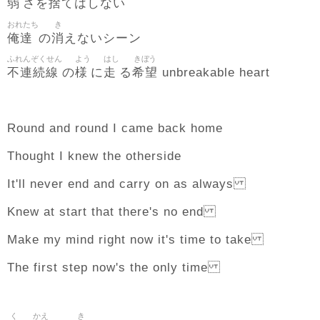
弱
捨
さを
てはしない
おれたち
き
俺達
消
の
えないシーン
ふれんぞくせん
よう
はし
きぼう
不連続線
様
走
希望
の
に
る
unbreakable heart
Round and round I came back home
Thought I knew the otherside
It'll never end and carry on as always
Knew at start that there's no end
Make my mind right now it's time to take
The first step now's the only time
く
かえ
き