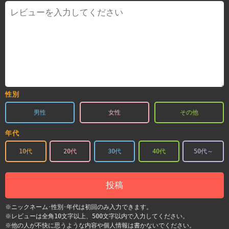
性別
男性
女性
その他
年代
10代
20代
30代
40代
50代～
投稿
※ニックネーム･性別･年代は初回のみ入力できます。
※レビューは全角10文字以上、500文字以内で入力してください。
※他の人が不快に思うような内容や個人情報は書かないでください。