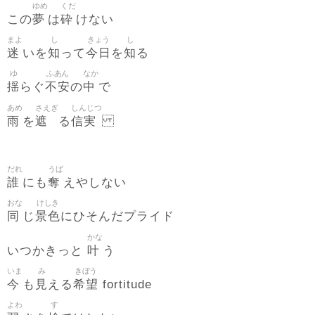
ゆめ
くだ
夢
砕
この
は
けない
まよ
し
きょう
し
迷
知
今日
知
いを
って
を
る
ゆ
ふあん
なか
揺
不安
中
らぐ
の
で
あめ
さえぎ
しんじつ
雨
遮
信実
を
る
だれ
うば
誰
奪
にも
えやしない
おな
けしき
同
景色
じ
にひそんだプライド
かな
叶
いつかきっと
う
いま
み
きぼう
今
見
希望
も
える
fortitude
よわ
す