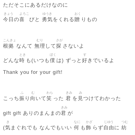
ただそこにあるだけなのに
きょう
よろこ
ゆうき
おく
今日
喜
勇気
贈
の
びと
をくれる
りもの
こんきょ
むり
さが
根拠
無理
探
なんて
して
さないよ
とき
ぼく
す
時
僕
好
どんな
も(いつも
は) ずっと
きでいるよ
Thank you for your gift!
ふ
む
わら
きみ
み
振
向
笑
君
見
こっち
り
いて
った
を
つけてわかった
きみ
君
gift gift ありのまんまの
が
き
なに
かざ
じゆう
つむ
気
何
飾
自由
紡
(
まぐれでも なんでもいい
も
らず
に