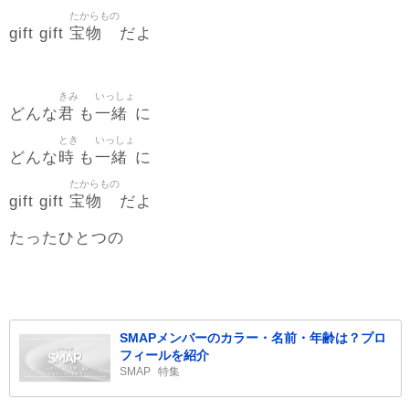
たからもの
宝物
gift gift
だよ
きみ
いっしょ
君
一緒
どんな
も
に
とき
いっしょ
時
一緒
どんな
も
に
たからもの
宝物
gift gift
だよ
たったひとつの
SMAPメンバーのカラー・名前・年齢は？プロ
フィールを紹介
SMAP
特集