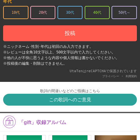
年代
10代
20代
30代
40代
50代～
投稿
※ニックネーム･性別･年代は初回のみ入力できます。
※レビューは全角10文字以上、500文字以内で入力してください。
※他の人が不快に思うような内容や個人情報は書かないでください。
※投稿後の編集・削除はできません。
UtaTenはreCAPTCHAで保護されています
-
プライバシー
利用契約
歌詞の間違いなどのご指摘はこちら
この歌詞へのご意見
「gift」収録アルバム