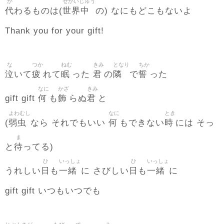
か
せかいじゅう
代
世界中
わるものは(
の) なにもどこもないよ
Thank you for your gift!
な
つか
ねむ
きみ
となり
ちか
泣
疲
眠
君
隣
誓
いて
れて
った
の
で
った
なに
かざ
きみ
何
飾
君
gift gift
も
らぬ
と
よわむし
なに
とき
弱虫
何
時
(
なら それでもいい
もできない
には そっ
ま
待
と
ってる)
ひ
いっしょ
ひ
いっしょ
日
一緒
日
一緒
うれしい
も
に さびしい
も
に
gift gift いつもいつでも