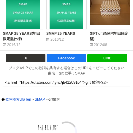
SMAP 25 YEARS(初回
SMAP 25 YEARS
GIFT of SMAP(初回限定
限定盤仕様)
盤)
2016/12
2016/12
2012/08
X
Facebook
LINE
ブログやHPでこの歌詞を共有する場合はこのURLをコピーしてください
曲名：gift 歌手：SMAP
歌詞検索UtaTen
SMAP
gift歌詞