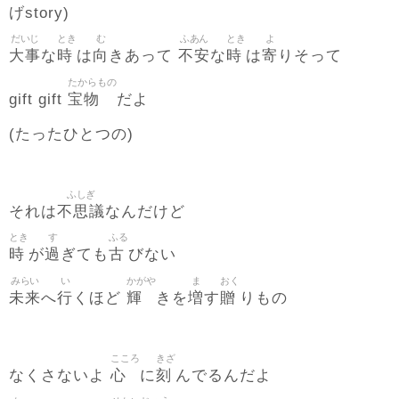
げstory)
だいじ
とき
む
ふあん
とき
よ
大事
時
向
不安
時
寄
な
は
きあって
な
は
りそって
たからもの
宝物
gift gift
だよ
(たったひとつの)
ふしぎ
不思議
それは
なんだけど
とき
す
ふる
時
過
古
が
ぎても
びない
みらい
い
かがや
ま
おく
未来
行
輝
増
贈
へ
くほど
きを
す
りもの
こころ
きざ
心
刻
なくさないよ
に
んでるんだよ