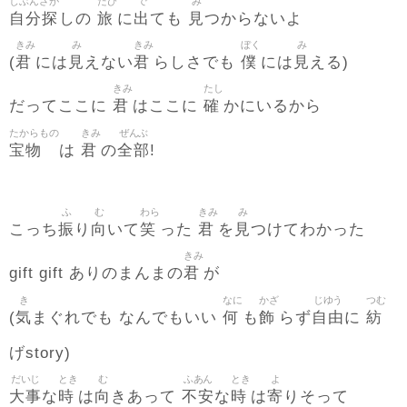
じぶんさが
たび
で
み
自分探
旅
出
見
しの
に
ても
つからないよ
きみ
み
きみ
ぼく
み
君
見
君
僕
見
(
には
えない
らしさでも
には
える)
きみ
たし
君
確
だってここに
はここに
かにいるから
たからもの
きみ
ぜんぶ
宝物
君
全部
は
の
!
ふ
む
わら
きみ
み
振
向
笑
君
見
こっち
り
いて
った
を
つけてわかった
きみ
君
gift gift ありのまんまの
が
き
なに
かざ
じゆう
つむ
気
何
飾
自由
紡
(
まぐれでも なんでもいい
も
らず
に
げstory)
だいじ
とき
む
ふあん
とき
よ
大事
時
向
不安
時
寄
な
は
きあって
な
は
りそって