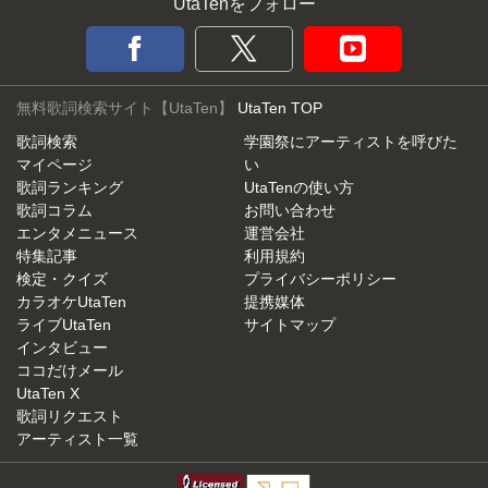
UtaTenをフォロー
無料歌詞検索サイト【UtaTen】
UtaTen TOP
歌詞検索
学園祭にアーティストを呼びた
マイページ
い
歌詞ランキング
UtaTenの使い方
歌詞コラム
お問い合わせ
エンタメニュース
運営会社
特集記事
利用規約
検定・クイズ
プライバシーポリシー
カラオケUtaTen
提携媒体
ライブUtaTen
サイトマップ
インタビュー
ココだけメール
UtaTen X
歌詞リクエスト
アーティスト一覧