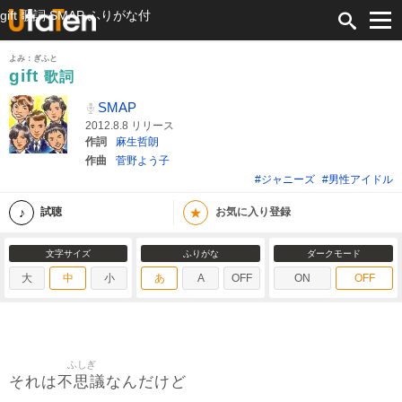
gift 歌詞 SMAP ふりがな付
よみ：ぎふと
gift
歌詞
SMAP
2012.8.8 リリース
作詞
麻生哲朗
作曲
菅野よう子
#ジャニーズ
#男性アイドル
★
試聴
お気に入り登録
文字サイズ
ふりがな
ダークモード
大
中
小
あ
A
OFF
ON
OFF
ふしぎ
不思議
それは
なんだけど