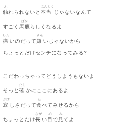
ふ
ほんとう
触
本当
れられないと
じゃないなんて
ばか
馬鹿
すごく
らしくなるよ
いた
きら
痛
嫌
いのだって
いじゃないから
ちょっとだけセンチになってみる?
こだわっちゃってどうしようもないよ
たし
確
そっと
かにここにあるよ
さび
た
寂
食
しさだって
べてみせるから
なが
め
み
長
目
見
ちょっとだけ
い
で
てよ