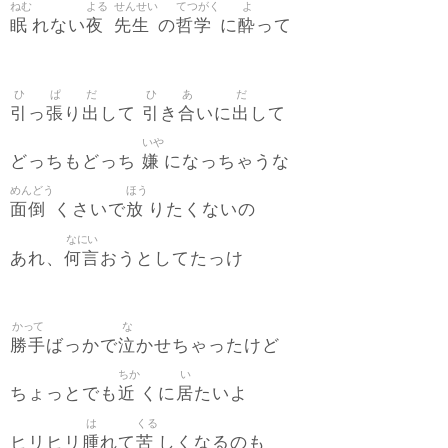
ねむ
よる
せんせい
てつがく
よ
眠
夜
先生
哲学
酔
れない
の
に
って
ひ
ぱ
だ
ひ
あ
だ
引
張
出
引
合
出
っ
り
して
き
いに
して
いや
嫌
どっちもどっち
になっちゃうな
めんどう
ほう
面倒
放
くさいで
りたくないの
なにい
何言
あれ、
おうとしてたっけ
かって
な
勝手
泣
ばっかで
かせちゃったけど
ちか
い
近
居
ちょっとでも
くに
たいよ
は
くる
腫
苦
ヒリヒリ
れて
しくなるのも