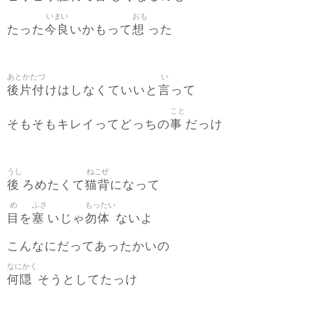
いまい
おも
今良
想
たった
いかもって
った
あとかたづ
い
後片付
言
けはしなくていいと
って
こと
事
そもそもキレイってどっちの
だっけ
うし
ねこぜ
後
猫背
ろめたくて
になって
め
ふさ
もったい
目
塞
勿体
を
いじゃ
ないよ
こんなにだってあったかいの
なにかく
何隠
そうとしてたっけ