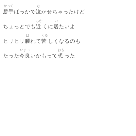
かって
な
勝手
泣
ばっかで
かせちゃったけど
ちか
い
近
居
ちょっとでも
くに
たいよ
は
くる
腫
苦
ヒリヒリ
れて
しくなるのも
いまい
おも
今良
想
たった
いかもって
った