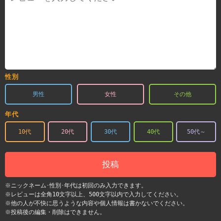
性別
男性
女性
その他
年代
10代
20代
30代
40代
50代～
投稿
※ニックネーム･性別･年代は初回のみ入力できます。
※レビューは全角10文字以上、500文字以内で入力してください。
※他の人が不快に思うような内容や個人情報は書かないでください。
※投稿後の編集・削除はできません。