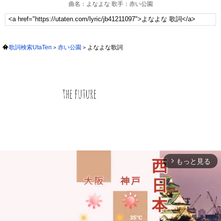
曲名：よなよな 歌手：赤い公園
歌詞検索UtaTen
赤い公園
よなよな歌詞
もっと見る
arrow_forward_ios