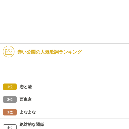
赤い公園の人気歌詞ランキング
恋と嘘
1位
西東京
2位
よなよな
3位
絶対的な関係
4位