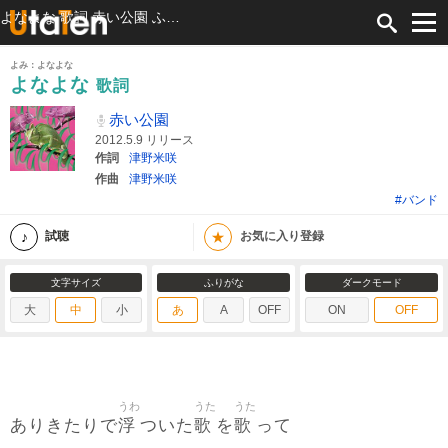
よなよな 歌詞 赤い公園 ふりがな付
よみ：よなよな
よなよな
歌詞
赤い公園
2012.5.9 リリース
作詞
津野米咲
作曲
津野米咲
#バンド
★
試聴
お気に入り登録
文字サイズ
ふりがな
ダークモード
大
中
小
あ
A
OFF
ON
OFF
うわ
うた
うた
浮
歌
歌
ありきたりで
ついた
を
って