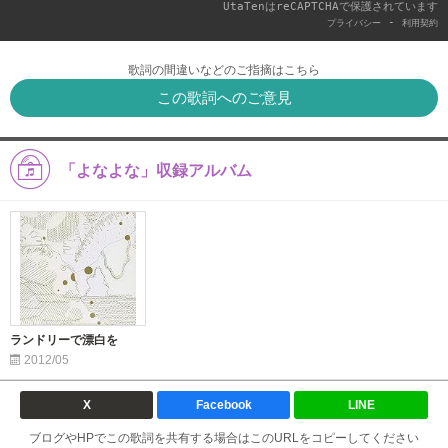
UtaTenはreCAPTCHAで保護されています
-
プライバシー
利用契約
歌詞の間違いなどのご指摘はこちら
この歌詞へのご意見
「よなよな」収録アルバム
ランドリーで漂白を
2012/05
X
Facebook
LINE
ブログやHPでこの歌詞を共有する場合はこのURLをコピーしてください