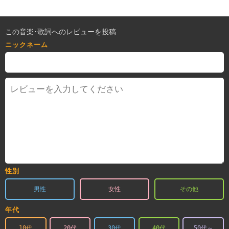
この音楽･歌詞へのレビューを投稿
ニックネーム
性別
男性
女性
その他
年代
10代
20代
30代
40代
50代～