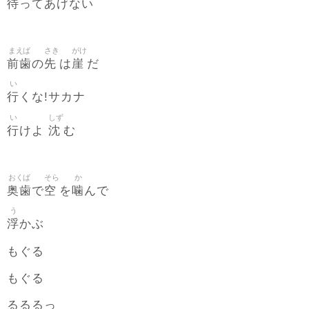
待
ってあげない
まえば
さき
がけ
前歯
先
崖
の
は
だ
い
行
くな!サカナ
い
しず
行
沈
けよ
む
おくば
そら
か
奥歯
空
噛
で
を
んで
う
浮
かぶ
もぐる
もぐる
るるるっ