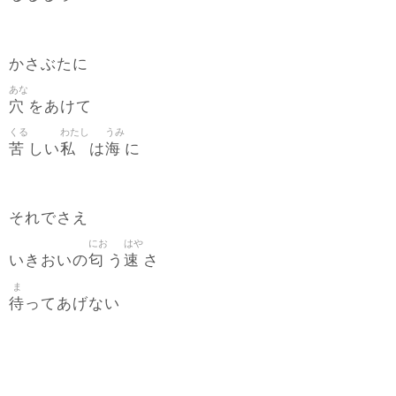
かさぶたに
あな
穴
をあけて
くる
わたし
うみ
苦
私
海
しい
は
に
それでさえ
にお
はや
匂
速
いきおいの
う
さ
ま
待
ってあげない