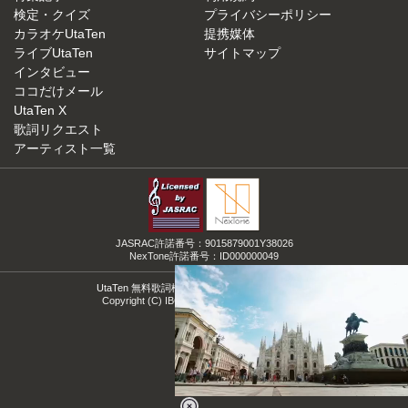
検定・クイズ
プライバシーポリシー
カラオケUtaTen
提携媒体
ライブUtaTen
サイトマップ
インタビュー
ココだけメール
UtaTen X
歌詞リクエスト
アーティスト一覧
JASRAC許諾番号：9015879001Y38026
NexTone許諾番号：ID000000049
UtaTen 無料歌詞検索サイトの決定版！うたてん
Copyright (C) IBG Media. All Rights Reserved.
Loaded
: