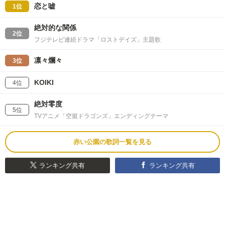
恋と嘘
1位
絶対的な関係
2位
フジテレビ連続ドラマ「ロストデイズ」主題歌
凛々爛々
3位
KOIKI
4位
絶対零度
5位
TVアニメ「空挺ドラゴンズ」エンディングテーマ
赤い公園の歌詞一覧を見る
ランキング共有
ランキング共有