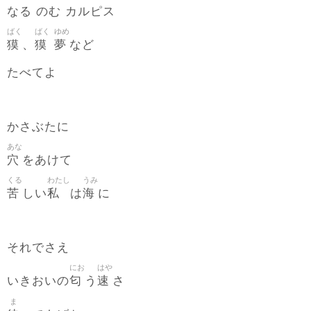
なる のむ カルピス
ばく
ばく
ゆめ
獏
獏
夢
、
など
たべてよ
かさぶたに
あな
穴
をあけて
くる
わたし
うみ
苦
私
海
しい
は
に
それでさえ
にお
はや
匂
速
いきおいの
う
さ
ま