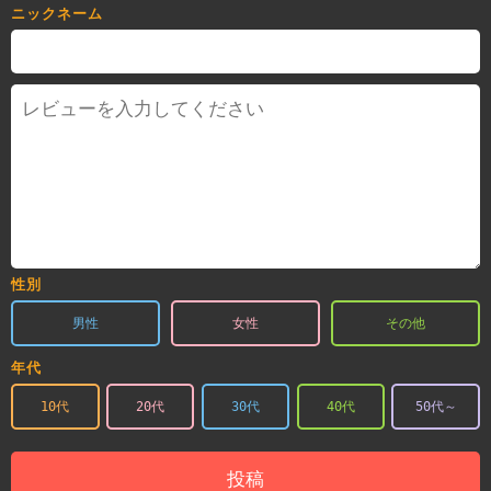
ニックネーム
性別
男性
女性
その他
年代
10代
20代
30代
40代
50代～
投稿