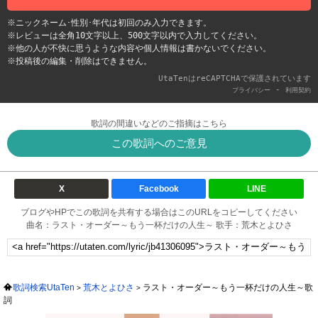
※ニックネーム･性別･年代は初回のみ入力できます。
※レビューは全角10文字以上、500文字以内で入力してください。
※他の人が不快に思うような内容や個人情報は書かないでください。
※投稿後の編集・削除はできません。
UtaTenはreCAPTCHAで保護されています
-
プライバシー
利用契約
歌詞の間違いなどのご指摘はこちら
この歌詞へのご意見
X
Facebook
LINE
ブログやHPでこの歌詞を共有する場合はこのURLをコピーしてください
曲名：ラスト・オーダー～もう一杯だけの人生～ 歌手：荒木とよひさ
歌詞検索UtaTen
荒木とよひさ
ラスト・オーダー～もう一杯だけの人生～歌
詞