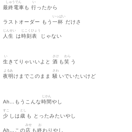
しゅうでん
い
最終電車
行
も
ったから
いっぱい
一杯
ラストオーダー もう
だけさ
じんせい
じこくひょう
人生
時刻表
は
じゃない
い
さけ
わら
生
酒
笑
きてりゃいいよと
も
う
よるあ
さわ
夜明
騒
けまでこのまま
いでいたいけど
じかん
時間
Ah…もうこんな
やし
すこ
とし
少
歳
しは
も とったみたいやし
みせ
お
店
終
Ah…この
も
わりやし