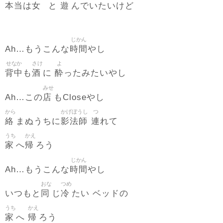
本当
女
遊
は
と
んでいたいけど
じかん
時間
Ah…もうこんな
やし
せなか
さけ
よ
背中
酒
酔
も
に
ったみたいやし
みせ
店
Ah…この
もCloseやし
から
かげぼうし
つ
絡
影法師
連
まぬうちに
れて
うち
かえ
家
帰
へ
ろう
じかん
時間
Ah…もうこんな
やし
おな
つめ
同
冷
いつもと
じ
たい ベッドの
うち
かえ
家
帰
へ
ろう