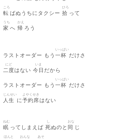
ころ
ひろ
転
拾
ばぬうちにタクシー
って
うち
かえ
家
帰
へ
ろう
いっぱい
一杯
ラストオーダー もう
だけさ
にど
いま
二度
今日
はない
だから
いっぱい
一杯
ラストオーダー もう
だけさ
じんせい
よやくせき
人生
予約席
に
はない
ねむ
し
おな
眠
死
同
ってしまえば
ぬのと
じ
ほんと
おんな
あそ