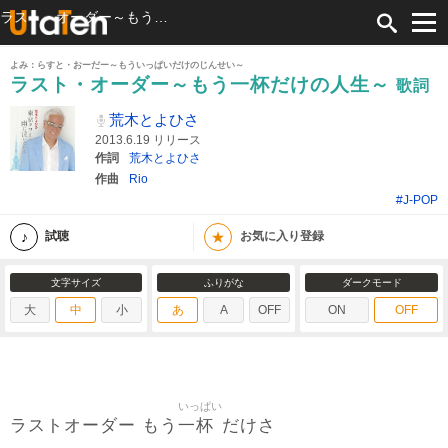
ラスト・オーダー～もう一杯だけの人生～ 歌詞 荒木とよひさ ふりがな付
よみ：らすと・おーだー～もういっぱいだけのじんせい～
ラスト・オーダー～もう一杯だけの人生～
歌詞
荒木とよひさ
2013.6.19 リリース
作詞
荒木とよひさ
作曲
Rio
#J-POP
★
試聴
お気に入り登録
文字サイズ
ふりがな
ダークモード
大
中
小
あ
A
OFF
ON
OFF
いっぱい
一杯
ラストオーダー もう
だけさ