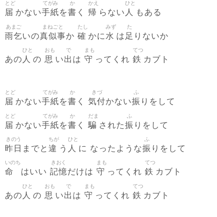
とど
てがみ
か
かえ
ひと
届
手紙
書
帰
人
かない
を
く
らない
もある
あまご
まねごと
たし
みず
た
雨乞
真似事
確
水
足
いの
か
かに
は
りないか
ひと
おも
で
まも
てつ
人
思
出
守
鉄
あの
の
い
は
ってくれ
カブト
とど
てがみ
か
きづ
ふ
届
手紙
書
気付
振
かない
を
く
かない
りをして
とど
てがみ
か
だま
ふ
届
手紙
書
騙
振
かない
を
く
された
りをして
きのう
ちが
ひと
ふ
昨日
違
人
振
までと
う
に なったような
りをして
いのち
きおく
まも
てつ
命
記憶
守
鉄
はいい
だけは
ってくれ
カブト
ひと
おも
で
まも
てつ
人
思
出
守
鉄
あの
の
い
は
ってくれ
カブト