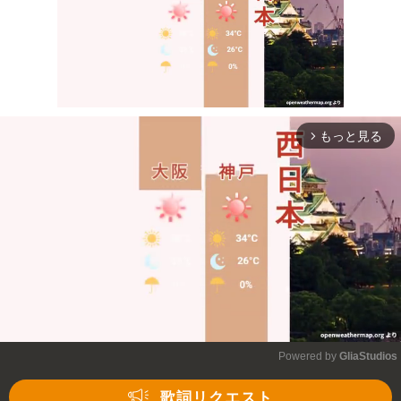
もっと見る
arrow_forward_ios
Mute
Powered by 
GliaStudios
Mute
歌詞リクエスト