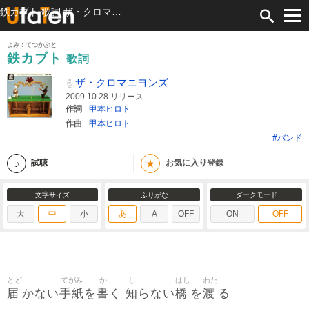
鉄カブト 歌詞 ザ・クロマニヨンズ ふりがな付
よみ：てつかぶと
鉄カブト
歌詞
ザ・クロマニヨンズ
2009.10.28 リリース
作詞
甲本ヒロト
作曲
甲本ヒロト
#バンド
★
試聴
お気に入り登録
文字サイズ
ふりがな
ダークモード
大
中
小
あ
A
OFF
ON
OFF
とど
てがみ
か
し
はし
わた
届
手紙
書
知
橋
渡
かない
を
く
らない
を
る