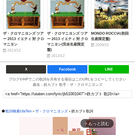
ザ・クロマニヨンズ ツア
ザ・クロマニヨンズ ツア
MONDO ROCCIA(初回
ー 2013 イエティ 対 クロ
ー 2013 イエティ 対 クロ
生産限定盤)
マニヨン
マニヨン(完全生産限定
2009/10
盤)
2013/12
2013/12
X
Facebook
LINE
ブログやHPでこの歌詞を共有する場合はこのURLをコピーしてください
曲名：鉄カブト 歌手：ザ・クロマニヨンズ
歌詞検索UtaTen
ザ・クロマニヨンズ
鉄カブト歌詞
もっと読む
arrow_forward_ios