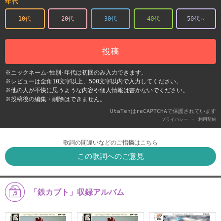
年代
10代
20代
30代
40代
50代～
投稿
※ニックネーム･性別･年代は初回のみ入力できます。
※レビューは全角10文字以上、500文字以内で入力してください。
※他の人が不快に思うような内容や個人情報は書かないでください。
※投稿後の編集・削除はできません。
UtaTenはreCAPTCHAで保護されています
-
プライバシー
利用契約
歌詞の間違いなどのご指摘はこちら
この歌詞へのご意見
「鉄カブト」収録アルバム