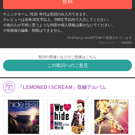
投稿
※ニックネーム･性別･年代は初回のみ入力できます。
※レビューは全角10文字以上、500文字以内で入力してください。
※他の人が不快に思うような内容や個人情報は書かないでください。
※投稿後の編集・削除はできません。
UtaTenはreCAPTCHAで保護されています
-
プライバシー
利用契約
歌詞の間違いなどのご指摘はこちら
この歌詞へのご意見
「LEMONED I SCREAM」収録アルバム