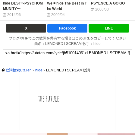
hide BEST〜PSYCHOM
We ■ hide The Best in T
PSYENCE A GO GO
MUNITY〜
he World
2008/03
2014/06
2009/04
X
Facebook
LINE
ブログやHPでこの歌詞を共有する場合はこのURLをコピーしてください
曲名：LEMONED I SCREAM 歌手：hide
歌詞検索UtaTen
hide
LEMONED I SCREAM歌詞