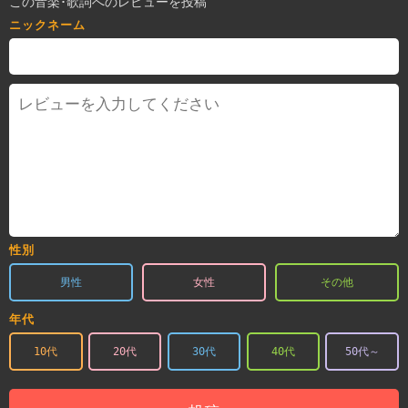
この音楽･歌詞へのレビューを投稿
ニックネーム
性別
男性
女性
その他
年代
10代
20代
30代
40代
50代～