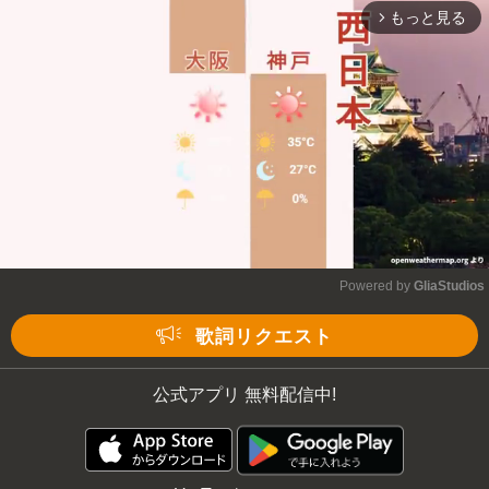
もっと見る
arrow_forward_ios
Powered by 
GliaStudios
Mute
歌詞リクエスト
公式アプリ 無料配信中!