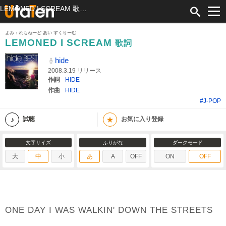
LEMONED I SCREAM 歌詞 hide ふりがな付
よみ：れもねーど あい すくりーむ
LEMONED I SCREAM
歌詞
hide
2008.3.19 リリース
作詞
HIDE
作曲
HIDE
#J-POP
★
試聴
お気に入り登録
文字サイズ
ふりがな
ダークモード
大
中
小
あ
A
OFF
ON
OFF
ONE DAY I WAS WALKIN' DOWN THE STREETS