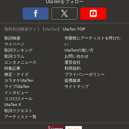
UtaTenをフォロー
無料歌詞検索サイト【UtaTen】
UtaTen TOP
歌詞検索
学園祭にアーティストを呼びた
マイページ
い
歌詞ランキング
UtaTenの使い方
歌詞コラム
お問い合わせ
エンタメニュース
運営会社
特集記事
利用規約
検定・クイズ
プライバシーポリシー
カラオケUtaTen
提携媒体
ライブUtaTen
サイトマップ
インタビュー
ココだけメール
UtaTen X
歌詞リクエスト
アーティスト一覧