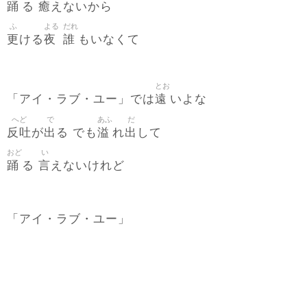
踊
癒
る
えないから
ふ
よる
だれ
更
夜
誰
ける
もいなくて
とお
遠
「アイ・ラブ・ユー」では
いよな
へど
で
あふ
だ
反吐
出
溢
出
が
る でも
れ
して
おど
い
踊
言
る
えないけれど
「アイ・ラブ・ユー」