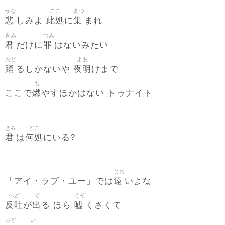
かな
ここ
あつ
悲
此処
集
しみよ
に
まれ
きみ
つみ
君
罪
だけに
はないみたい
おど
よあ
踊
夜明
るしかないや
けまで
も
燃
ここで
やすほかはない トゥナイト
きみ
どこ
君
何処
は
にいる?
とお
遠
「アイ・ラブ・ユー」では
いよな
へど
で
うそ
反吐
出
嘘
が
る ほら
くさくて
おど
い