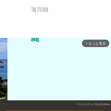
もっと見る
arrow_forward_ios
Powered by 
GliaStudios