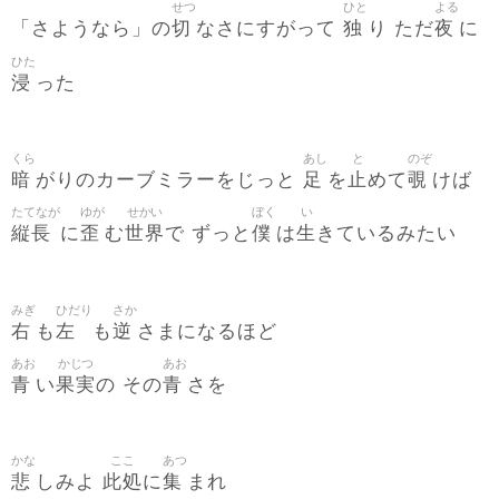
せつ
ひと
よる
切
独
夜
「さようなら」の
なさにすがって
り ただ
に
ひた
浸
った
くら
あし
と
のぞ
暗
足
止
覗
がりのカーブミラーをじっと
を
めて
けば
たてなが
ゆが
せかい
ぼく
い
縦長
歪
世界
僕
生
に
む
で ずっと
は
きているみたい
みぎ
ひだり
さか
右
左
逆
も
も
さまになるほど
あお
かじつ
あお
青
果実
青
い
の その
さを
かな
ここ
あつ
悲
此処
集
しみよ
に
まれ