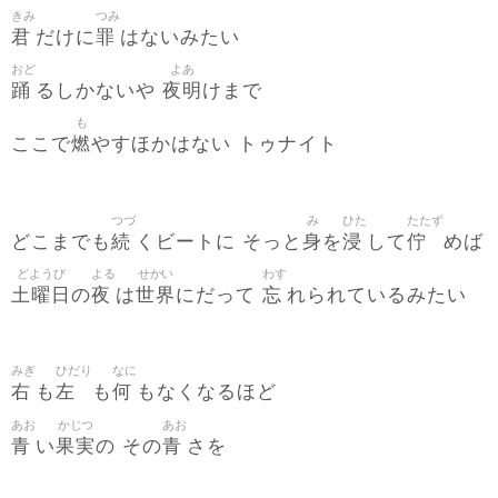
きみ
つみ
君
罪
だけに
はないみたい
おど
よあ
踊
夜明
るしかないや
けまで
も
燃
ここで
やすほかはない トゥナイト
つづ
み
ひた
たたず
続
身
浸
佇
どこまでも
くビートに そっと
を
して
めば
どようび
よる
せかい
わす
土曜日
夜
世界
忘
の
は
にだって
れられているみたい
みぎ
ひだり
なに
右
左
何
も
も
もなくなるほど
あお
かじつ
あお
青
果実
青
い
の その
さを