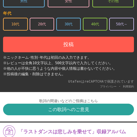
男性
女性
その他
年代
10代
20代
30代
40代
50代～
投稿
※ニックネーム･性別･年代は初回のみ入力できます。
※レビューは全角10文字以上、500文字以内で入力してください。
※他の人が不快に思うような内容や個人情報は書かないでください。
※投稿後の編集・削除はできません。
UtaTenはreCAPTCHAで保護されています
-
プライバシー
利用契約
歌詞の間違いなどのご指摘はこちら
この歌詞へのご意見
「ラストダンスは悲しみを乗せて」収録アルバム