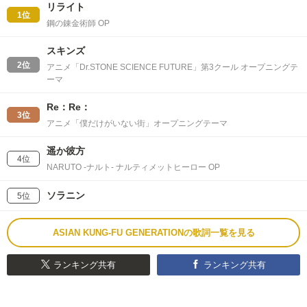
リライト
1位
鋼の錬金術師 OP
スキンズ
2位
アニメ「Dr.STONE SCIENCE FUTURE」第3クール オープニングテ
ーマ
Re：Re：
3位
アニメ「僕だけがいない街」オープニングテーマ
遥か彼方
4位
NARUTO -ナルト- ナルティメットヒーロー OP
ソラニン
5位
ASIAN KUNG-FU GENERATIONの歌詞一覧を見る
ランキング共有
ランキング共有