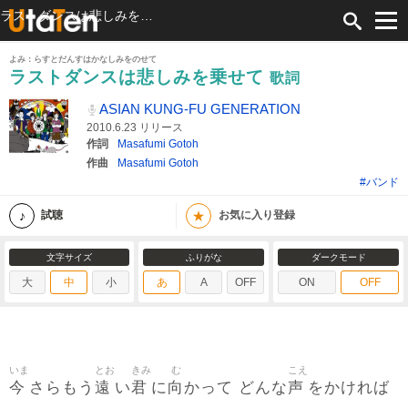
ラストダンスは悲しみを乗せて 歌詞 ASIAN KUNG-FU GENERATION ふりがな付
よみ：らすとだんすはかなしみをのせて
ラストダンスは悲しみを乗せて
歌詞
ASIAN KUNG-FU GENERATION
2010.6.23 リリース
作詞
Masafumi Gotoh
作曲
Masafumi Gotoh
#バンド
★
試聴
お気に入り登録
文字サイズ
ふりがな
ダークモード
大
中
小
あ
A
OFF
ON
OFF
いま
とお
きみ
む
こえ
今
遠
君
向
声
さらもう
い
に
かって どんな
をかければ